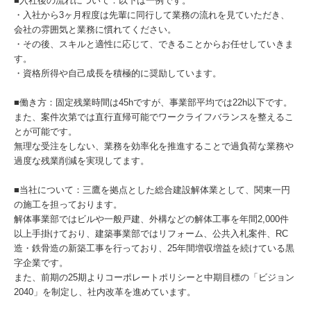
■入社後の流れについて：以下は一例です。
・入社から3ヶ月程度は先輩に同行して業務の流れを見ていただき、
会社の雰囲気と業務に慣れてください。
・その後、スキルと適性に応じて、できることからお任せしていきま
す。
・資格所得や自己成長を積極的に奨励しています。
■働き方：固定残業時間は45hですが、事業部平均では22h以下です。
また、案件次第では直行直帰可能でワークライフバランスを整えるこ
とが可能です。
無理な受注をしない、業務を効率化を推進することで過負荷な業務や
過度な残業削減を実現してます。
■当社について：三鷹を拠点とした総合建設解体業として、関東一円
の施工を担っております。
解体事業部ではビルや一般戸建、外構などの解体工事を年間2,000件
以上手掛けており、建築事業部ではリフォーム、公共入札案件、RC
造・鉄骨造の新築工事を行っており、25年間増収増益を続けている黒
字企業です。
また、前期の25期よりコーポレートポリシーと中期目標の「ビジョン
2040」を制定し、社内改革を進めています。