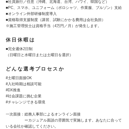
■社員旅行／任意（沖縄、北海道、台湾、ハワイ、韓国など）
■PC、スマホ、ユニフォーム（ポロシャツ、作業服、ブルゾン）支給
■オンライン外部研修制度導入
■資格取得支援制度（講習、試験にかかる費用は会社負担）
※施工管理技士は資格手当（4万円／月）が発生します。
休日休暇は
■完全週休2日制
（日曜日と水曜日または土曜日を選択）
どんな選考プロセスか
#土曜日面接OK
#入社時期は相談可能
#DX推進
#社会課題に挑む企業
#チャレンジできる環境
一次面接：総務人事部によるオンライン面接
ーカジュアル面談の雰囲気で実施します。あなたに合って
いる会社か確認してください。