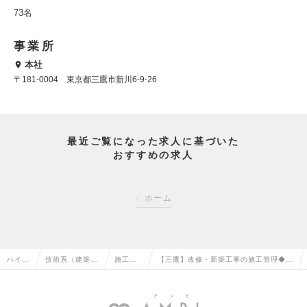
73名
事業所
本社
〒181-0004 東京都三鷹市新川6-9-26
最近ご覧になった求人に基づいた
おすすめの求人
ホーム
ハイク
技術系（建築・
施工管
【三鷹】改修・新築工事の施工管理◆繁
ラス求
設備・土木・プ
理（建
忙期以外は残業0◆残業22h◆マイカー
人TOP
ラント）の転職
築）の
通勤可◆25期連続黒字経営の求人情報