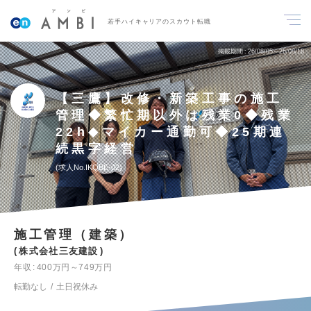
若手ハイキャリアのスカウト転職
掲載期間
26/08/05～26/08/18
【三鷹】改修・新築工事の施工
管理◆繁忙期以外は残業0◆残業
22h◆マイカー通勤可◆25期連
続黒字経営
求人No.IKQBE-02
施工管理（建築）
株式会社三友建設
年収
400万円～749万円
転勤なし
土日祝休み