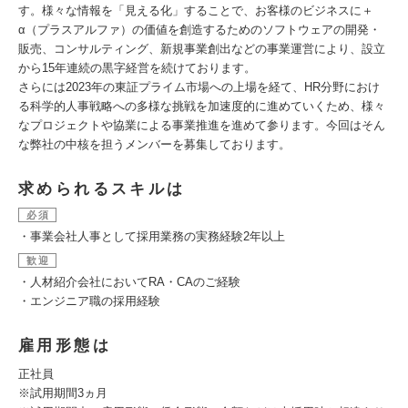
す。様々な情報を「見える化」することで、お客様のビジネスに＋
α（プラスアルファ）の価値を創造するためのソフトウェアの開発・
販売、コンサルティング、新規事業創出などの事業運営により、設立
から15年連続の黒字経営を続けております。
さらには2023年の東証プライム市場への上場を経て、HR分野におけ
る科学的人事戦略への多様な挑戦を加速度的に進めていくため、様々
なプロジェクトや協業による事業推進を進めて参ります。今回はそん
な弊社の中核を担うメンバーを募集しております。
求められるスキルは
必須
・事業会社人事として採用業務の実務経験2年以上
歓迎
・人材紹介会社においてRA・CAのご経験
・エンジニア職の採用経験
雇用形態は
正社員
※試用期間3ヵ月