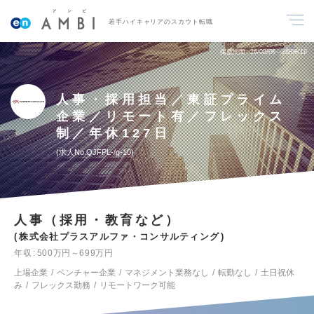
若手ハイキャリアのスカウト転職
掲載期間
26/08/06～26/08/19
人事・採用担当／東証プライム
企業／リモート有／フレックス
制／年休127日
求人No.QJFPL-/g-10
人事（採用・教育など）
株式会社プラスアルファ・コンサルティング
年収
500万円～699万円
上場企業
ベンチャー企業
マネジメント業務なし
転勤なし
土日祝休
み
フレックス勤務
リモートワーク可能