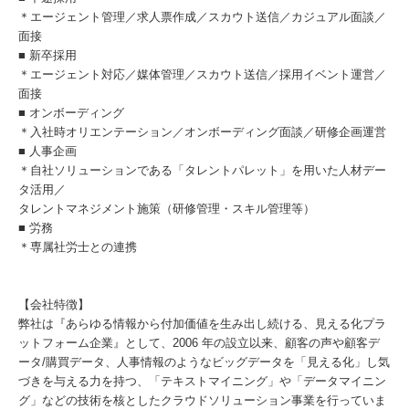
＊エージェント管理／求人票作成／スカウト送信／カジュアル面談／
面接
■ 新卒採用
＊エージェント対応／媒体管理／スカウト送信／採用イベント運営／
面接
■ オンボーディング
＊入社時オリエンテーション／オンボーディング面談／研修企画運営
■ 人事企画
＊自社ソリューションである「タレントパレット」を用いた人材デー
タ活用／
タレントマネジメント施策（研修管理・スキル管理等）
■ 労務
＊専属社労士との連携
【会社特徴】
弊社は『あらゆる情報から付加価値を生み出し続ける、見える化プラ
ットフォーム企業』として、2006 年の設立以来、顧客の声や顧客デ
ータ/購買データ、人事情報のようなビッグデータを「見える化」し気
づきを与える力を持つ、「テキストマイニング」や「データマイニン
グ」などの技術を核としたクラウドソリューション事業を行っていま