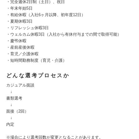
・完全週休2日制（土日）、祝日
・年末年始5日
・有給休暇（入社6ヶ月以降、初年度12日）
・夏期休暇3日
・リフレッシュ休暇3日
・ウェルカム休暇3日（入社から有休付与までの間で取得可能）
・慶弔休暇
・産前産後休暇
・育児／介護休暇
・短時間勤務制度（育児・介護）
どんな選考プロセスか
カジュアル面談
↓
書類選考
↓
面接（2回）
↓
内定
※場合により選考回数が変更となることがあります。