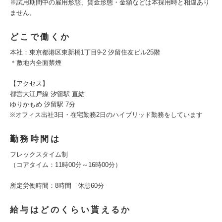
※試用期間中の雇用形態、賃金形態・金額などは本採用時と相違あり
ません。
どこで働くか
本社：東京都港区東新橋1丁目9-2 汐留住友ビル25階
＊敷地内全面禁煙
【アクセス】
都営大江戸線 汐留駅 直結
ゆりかもめ 汐留駅 7分
※オフィス出社3日・在宅勤務2日のハイブリッド勤務をしています
勤務時間は
フレックスタイム制
（コアタイム：11時00分～16時00分）
所定労働時間：8時間 休憩60分
給与はどのくらい貰えるか