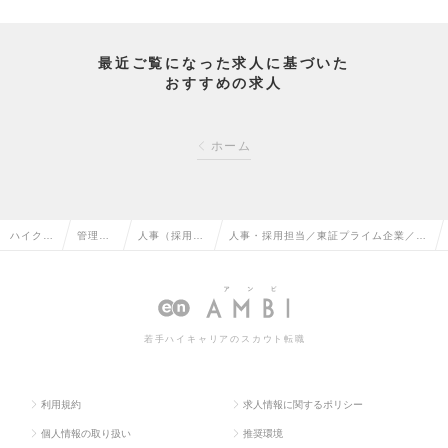
最近ご覧になった求人に基づいた
おすすめの求人
ホーム
ハイクラ
管理部
人事（採用・
人事・採用担当／東証プライム企業／リ
ス求人T
門系の
教育など）の
モート有／フレックス制／年休127日の
OP
転職
転職
求人情報
若手ハイキャリアのスカウト転職
利用規約
求人情報に関するポリシー
個人情報の取り扱い
推奨環境