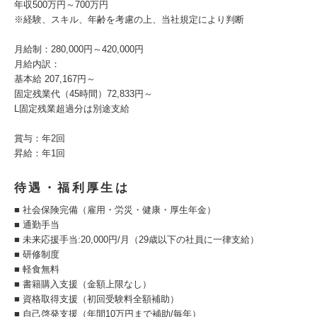
年収500万円～700万円
※経験、スキル、年齢を考慮の上、当社規定により判断
月給制：280,000円～420,000円
月給内訳：
基本給 207,167円～
固定残業代（45時間）72,833円～
L固定残業超過分は別途支給
賞与：年2回
昇給：年1回
待遇・福利厚生は
■ 社会保険完備（雇用・労災・健康・厚生年金）
■ 通勤手当
■ 未来応援手当:20,000円/月（29歳以下の社員に一律支給）
■ 研修制度
■ 軽食無料
■ 書籍購入支援（金額上限なし）
■ 資格取得支援（初回受験料全額補助）
■ 自己啓発支援（年間10万円まで補助/毎年）