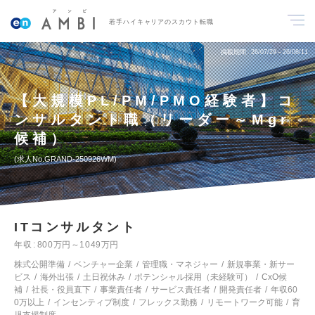
若手ハイキャリアのスカウト転職
掲載期間
26/07/29～26/08/11
【大規模PL/PM/PMO経験者】コ
ンサルタント職（リーダー～Mgr
候補）
求人No.GRAND-250926WM
ITコンサルタント
年収
800万円～1049万円
株式公開準備
ベンチャー企業
管理職・マネジャー
新規事業・新サー
ビス
海外出張
土日祝休み
ポテンシャル採用（未経験可）
CxO候
補
社長・役員直下
事業責任者
サービス責任者
開発責任者
年収60
0万以上
インセンティブ制度
フレックス勤務
リモートワーク可能
育