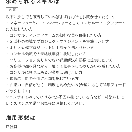
求められるスキルは
必須
以下に少しでも該当していればまずはお話をお聞かせください。
・マネージャー/シニアマネージャーとしてコンサルティングファーム
に入社したい方
・コンサルティングファームの執行役員を目指したい方
・SI以外の領域でプロジェクトマネジメントを実施したい方
・より大規模プロジェクトに上流から携わりたい方
・コンサル領域での未経験業務に挑戦したい方
・ソリューションありきでない課題解決を顧客に提供したい方
・お客様の顔を見ながら、近くで仕事をしてやりがいを感じたい方
・コンサルに興味はあるが激務は避けたい方
・現職の上司の評価に不満を感じている方
・面接力に自信がなく、精度を高めたい方(希望に応じて詳細フィード
バックします)
※コンサルでやっていけるのか不安を抱えている方など、相談をしに
いくスタンスで是非お気軽にお越しください。
雇用形態は
正社員