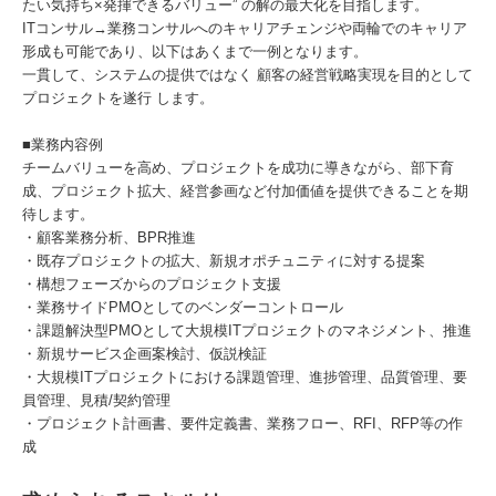
たい気持ち×発揮できるバリュー” の解の最大化を目指します。
ITコンサル→業務コンサルへのキャリアチェンジや両輪でのキャリア
形成も可能であり、以下はあくまで一例となります。
一貫して、システムの提供ではなく 顧客の経営戦略実現を目的として
プロジェクトを遂行 します。
■業務内容例
チームバリューを高め、プロジェクトを成功に導きながら、部下育
成、プロジェクト拡大、経営参画など付加価値を提供できることを期
待します。
・顧客業務分析、BPR推進
・既存プロジェクトの拡大、新規オポチュニティに対する提案
・構想フェーズからのプロジェクト支援
・業務サイドPMOとしてのベンダーコントロール
・課題解決型PMOとして大規模ITプロジェクトのマネジメント、推進
・新規サービス企画案検討、仮説検証
・大規模ITプロジェクトにおける課題管理、進捗管理、品質管理、要
員管理、見積/契約管理
・プロジェクト計画書、要件定義書、業務フロー、RFI、RFP等の作
成