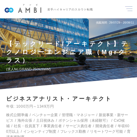
若手ハイキャリアのスカウト転職
掲載期間
26/07/29～26/08/11
【テックリード/アーキテクト】テ
クノロジーエンジニア職（Mgrク
ラス）
求人No.GRAND-250926WM
ビジネスアナリスト・アーキテクト
年収
1000万円～1349万円
株式公開準備
ベンチャー企業
管理職・マネジャー
新規事業・新サー
ビス
海外出張
土日祝休み
ポテンシャル採用（未経験可）
CxO候
補
社長・役員直下
事業責任者
サービス責任者
開発責任者
年収60
0万以上
インセンティブ制度
フレックス勤務
リモートワーク可能
育