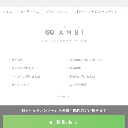
ハイク
技術系（IT・
ビジネスアナリ
【テックリード/アーキテクト】
ラス求
Web・通信
スト・アーキテ
テクノロジーエンジニア職（Mgr
人TOP
系）の転職
クトの転職
クラス）の求人情報
若手ハイキャリアのスカウト転職
利用規約
求人情報に関するポリシー
個人情報の取り扱い
推奨環境
ヘルプ・お問い合わせ
参画のお問い合わせ
サイトマップ
エン会社概要
©
en Inc.
担当ヘッドハンターから
合格可能性判定
が届きます
興味あり