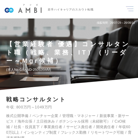
若手ハイキャリアのスカウト転職
掲載期間
26/07/29～26/08/11
【営業経験者 優遇】コンサルタン
ト職（戦略、業務、IT）（リーダ
ー～Mgr候補）
求人No.GRAND-250926WM
戦略コンサルタント
年収
800万円～1049万円
株式公開準備
ベンチャー企業
管理職・マネジャー
新規事業・新サー
ビス
海外出張
土日祝休み
ポテンシャル採用（未経験可）
CxO候
補
社長・役員直下
事業責任者
サービス責任者
開発責任者
年収60
0万以上
インセンティブ制度
フレックス勤務
リモートワーク可能
育