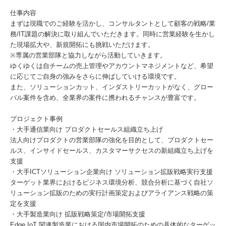
仕事内容
まずは現職でのご経験を活かし、コンサルタントとして顧客の戦略/業
務/IT課題の解決に取り組んでいただきます。同時に営業経験を生かし
た現場拡大や、新規開拓にも挑戦いただけます。
※専属の営業部隊と協力しながら活動していきます。
ゆくゆくは自チームの売上管理やアカウントマネジメントなど、希望
に応じてご自身の強みをさらに伸ばしていける環境です。
また、ソリューションカット、インダストリーカットがなく、グロー
バル案件を含め、全業界の案件に携われるチャンスが豊富です。
プロジェクト事例
・大手通信業向け プロダクトセールス組織立ち上げ
法人向けプロダクトの営業部隊の強化を目的として、プロダクトセー
ルス、インサイドセールス、カスタマーサクセスの新組織立ち上げを
支援
・大手ICTソリューション企業向け ソリューション拡販戦略実行支援
ターゲット業界におけるビジネス環境分析、競合分析に基づく自社ソ
リューション拡販のための実行計画策定およびアライアンス戦略の策
定を支援
・大手製造業向け 拡販戦略策定/市場開拓支援
Edge IoT 関連製造業における国内市場開拓のための具体的なターゲッ