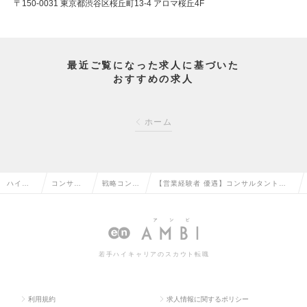
〒150-0031 東京都渋谷区桜丘町13-4 アロマ桜丘4F
最近ご覧になった求人に基づいた
おすすめの求人
ホーム
ハイク
コンサル
戦略コンサ
【営業経験者 優遇】コンサルタント職
ラス求
タント系
ルタントの
（戦略、業務、IT）（リーダー～Mgr候
人TOP
の転職
転職
補）の求人情報
若手ハイキャリアのスカウト転職
利用規約
求人情報に関するポリシー