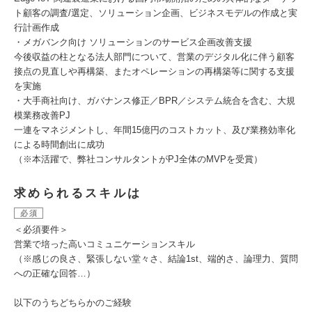
ト顧客の調査/選定、ソリューション企画、ビジネスモデルの作成と実
行計画作成
・メガバンク向け ソリューションのサービス企画改善支援
今後収益の柱となる法人部門について、営業のデジタル化に伴う顧客
接点の見直しや再構築、またオペレーションの再構築等に関する支援
を実施
・大手商社向け、ガバナンス修正／BPR／システム統合を含む、大規
模業務改善PJ
一連をマネジメントし、年間15億円のコストカット、及び業務効率化
による時間創出に成功
（※本活躍で、弊社コンサルタントがPJ全体のMVPを受賞）
求められるスキルは
必須
＜必須要件＞
営業で培った高いコミュニケーションスキル
（※感じの良さ、緊張しない堂々さ、結論1st、端的さ、論理力、質問
への正確な回答…）
以下のうちどちらかのご経験