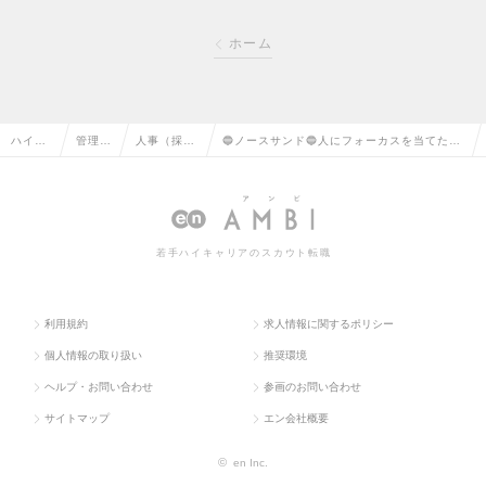
ホーム
ハイク
管理部
人事（採
🔵ノースサンド🔵人にフォーカスを当てた急
ラス求
門系の
用・教育な
成長中の企業ででコンサルタントの成長させ
人TOP
転職
ど）の転職
るサポートチームの求人情報
若手ハイキャリアのスカウト転職
利用規約
求人情報に関するポリシー
個人情報の取り扱い
推奨環境
ヘルプ・お問い合わせ
参画のお問い合わせ
サイトマップ
エン会社概要
©
en Inc.