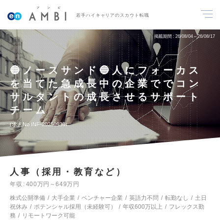
若手ハイキャリアのスカウト転職
掲載期間
26/08/04～26/08/17
🔵ノースサンド🔵人にフォーカス
を当てた急成長中の企業ででコン
サルタントの成長させるサポート
チーム
求人No.INF-20250930
人事（採用・教育など）
年収
400万円～649万円
株式公開準備
大手企業
ベンチャー企業
英語力不問
転勤なし
土日
祝休み
ポテンシャル採用（未経験可）
年収600万以上
フレックス勤
務
リモートワーク可能