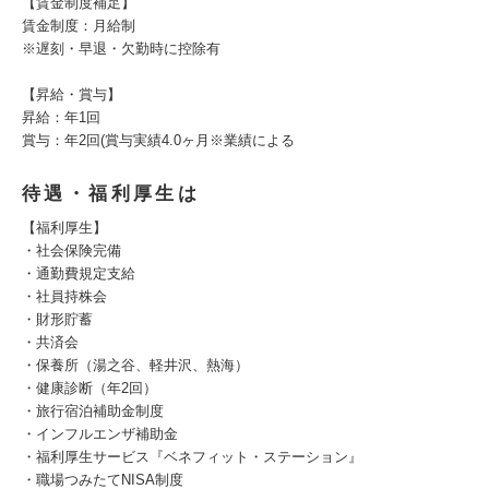
【賃金制度補足】
賃金制度：月給制
※遅刻・早退・欠勤時に控除有
【昇給・賞与】
昇給：年1回
賞与：年2回(賞与実績4.0ヶ月※業績による
待遇・福利厚生は
【福利厚生】
・社会保険完備
・通勤費規定支給
・社員持株会
・財形貯蓄
・共済会
・保養所（湯之谷、軽井沢、熱海）
・健康診断（年2回）
・旅行宿泊補助金制度
・インフルエンザ補助金
・福利厚生サービス『ベネフィット・ステーション』
・職場つみたてNISA制度