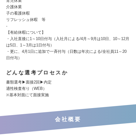
育児休業
介護休業
子の看護休暇
リフレッシュ休暇 等
-
【有給休暇について】
・入社直後に1～10日付与（入社月による/4月～9月は10日、10～12月
は5日、1～3月は1日付与）
・更に、4月1日に追加で一斉付与（日数は年次による/全社員11～20
日付与）
どんな選考プロセスか
書類選考▶面接2回▶内定
適性検査有り（WEB）
※基本対面にて面接実施
会社概要