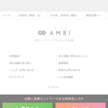
ハイクラ
技術系（建築・設
その他、技術系（建築・
振動試験エン
ス求人T
備・土木・プラン
設備・土木・プラント）
ジニアの求人
OP
ト）の転職
の転職
情報
若手ハイキャリアのスカウト転職
利用規約
求人情報に関するポリシー
個人情報の取り扱い
推奨環境
ヘルプ・お問い合わせ
参画のお問い合わせ
サイトマップ
エン会社概要
©
en Inc.
企業に直接エントリーできる特別求人です