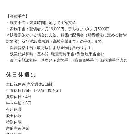
【各種手当】
・残業手当：残業時間に応じて全額支給
・家族手当：配偶者／月13,000円、子1人につき／月5000円
※扶養家族がいる場合に支給。範囲は配偶者（所得税法に定める控除
対象者）及び満18歳未満（高校卒業まで）の子3人まで。
・職責資格手当：取得級により金額は変わります。
・残業代試算時：基本給+職責資格手当+勤務地手当含む
・賞与金額試算時：基本給＋家族手当+職責資格手当+勤務地手当含む
休日休暇は
土日祝休み(完全週休2日制)
年間休日126日（2025年度予定）
夏季休日：4日
年末年始：6日
有給休暇
慶弔休暇
特別休暇
産前産後休業