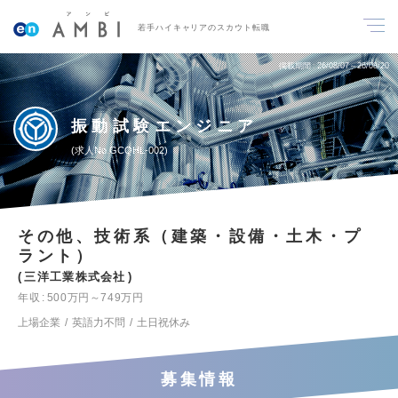
若手ハイキャリアのスカウト転職
掲載期間
26/08/07～26/08/20
振動試験エンジニア
求人No.GCQHL-002
その他、技術系（建築・設備・土木・プ
ラント）
三洋工業株式会社
年収
500万円～749万円
上場企業
英語力不問
土日祝休み
募集情報