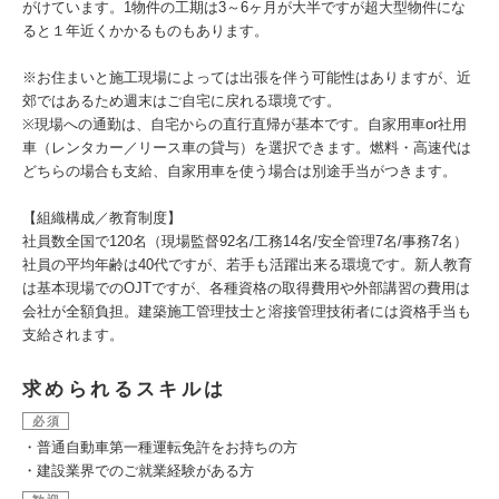
がけています。1物件の工期は3～6ヶ月が大半ですが超大型物件にな
ると１年近くかかるものもあります。
※お住まいと施工現場によっては出張を伴う可能性はありますが、近
郊ではあるため週末はご自宅に戻れる環境です。
※現場への通勤は、自宅からの直行直帰が基本です。自家用車or社用
車（レンタカー／リース車の貸与）を選択できます。燃料・高速代は
どちらの場合も支給、自家用車を使う場合は別途手当がつきます。
【組織構成／教育制度】
社員数全国で120名（現場監督92名/工務14名/安全管理7名/事務7名）
社員の平均年齢は40代ですが、若手も活躍出来る環境です。新人教育
は基本現場でのOJTですが、各種資格の取得費用や外部講習の費用は
会社が全額負担。建築施工管理技士と溶接管理技術者には資格手当も
支給されます。
求められるスキルは
必須
・普通自動車第一種運転免許をお持ちの方
・建設業界でのご就業経験がある方