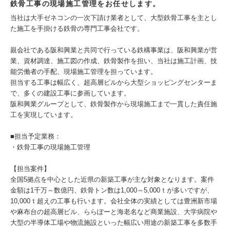
鉄骨工事の現場施工管理をお任せします。
当社は大手ゼネコンの一次下請け業者として、大型鉄骨工事を主とし
た施工を手掛ける鉄骨の専門工事会社です。
親会社である阪和興業と共同で行っている鉄構事業は、阪和興業が営
業、資材調達、施工図の作成、鉄骨製作を担い、当社は施工計画、技
能労働者の手配、現場施工管理を担っています。
担当する工事は幅広く、超高層ビルから大型ショッピングセンターま
で、多くの建設工事に参画しています。
阪和興業グループとして、鉄骨製作から現場施工まで一貫した責任施
工を実現しています。
■担当予定業務：
・鉄骨工事の現場施工管理
【担当案件】
全国5拠点を中心とした近県の新築工事が主な対象となります。案件
金額は1千万～数億円、鉄骨トン数は1,000～5,000ｔが多いですが、
10,000ｔ超えの工事も行います。会社全体の実績としては豊洲新市場
や麻布台の超高層ビル、ららぽーと海老名など商業施設、大学病院や
大型の半導体工場や物流施設といった幅広い用途の新築工事を多数手