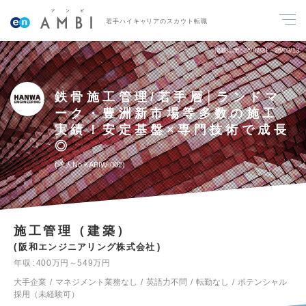
若手ハイキャリアのスカウト転職
掲載期間
26/07/31～26/08/13
鉄骨施工管理/若手層│ランドマ
ーク・豊洲新市場等多数の施工
実績！安定基盤×専門技術で成長
◎
求人No.KABIW-002
施工管理（建築）
阪和エンジニアリング株式会社
年収
400万円～549万円
大手企業
マネジメント業務なし
英語力不問
転勤なし
ポテンシャル
採用（未経験可）