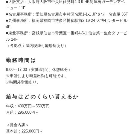
■大阪支店：大阪府大阪市中央区伏見町4-3-9 HK淀屋橋ガーデンアベ
ニュー 11F
■名古屋事務所：愛知県名古屋市中村区名駅1-1-1 JPタワー名古屋 35F
■九州事務所：福岡県福岡市博多区博多駅前2-19-24 大博センタービル
4F
■東北事務所：宮城県仙台市青葉区一番町4-6-1 仙台第一生命タワービ
ル 14F
（各拠点：屋内喫煙可能場所あり）
勤務時間は
8:00～17:00（実働8時間、休憩60分）
※申請により時差出勤も可能です。
※時間外労働あり。
給与はどのくらい貰えるか
年収：400万円～550万円
月給：295,000円～
＜賃金内訳＞
基本給：225,000円～