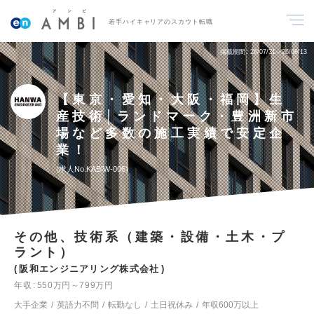
若手ハイキャリアのスカウト転職
掲載期間
26/07/31～26/08/13
【東京・愛知・大阪・福岡】生
産技術│ランドマーク・豊洲新市
場など多数の施工実績で安定企
業！
求人No.KABIW-006
その他、技術系（建築・設備・土木・プ
ラント）
阪和エンジニアリング株式会社
年収
550万円～799万円
大手企業
英語力不問
転勤なし
土日祝休み
年収600万以上