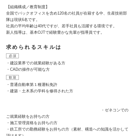
【組織構成／教育制度】
全国でバックオフィスを含め120名の社員が在籍する中、生産技術部
隊は現状6名です。
社員の平均年齢は40代ですが、若手社員も活躍する環境です。
新人指導は、基本OJTで経験豊かな先輩が指導員です。
求められるスキルは
必須
・建設業界での就業経験がある方
・CADの操作が可能な方
歓迎
・普通自動車第１種運転免許
・建築・土木系の学科を修得された方
・ゼネコンでの
ご就業経験をお持ちの方
・施工管理資格をお持ちの方
・鉄工所での勤務経験をお持ちの方（素材、構造への知識を活かして
頂けます）