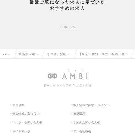
最近ご覧になった求人に基づいた
おすすめの求人
ホーム
ハイ
技術系（建
その他、技術系
【東京・愛知・大阪・福岡】生産
クラ
築・設備・土
（建築・設備・
技術│ランドマーク・豊洲新市場
ス求
木・プラン
土木・プラン
など多数の施工実績で安定企業！
人TO
ト）の転職
ト）の転職
の求人情報
若手ハイキャリアのスカウト転職
P
利用規約
求人情報に関するポリシー
個人情報の取り扱い
推奨環境
ヘルプ・お問い合わせ
参画のお問い合わせ
サイトマップ
エン会社概要