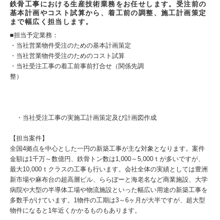
鉄骨工事における生産技術業務をお任せします。受注前の
基本計画やコスト試算から、着工前の調整、施工計画策定
まで幅広く担当します。
■担当予定業務：
・当社営業物件受注のための基本計画策定
・当社営業物件受注のためのコスト試算
・当社受注工事の着工前事前打合せ（関係先調
整）
・当社受注工事の実施工計画策定及び計画図作成
【担当案件】
全国4拠点を中心とした一円の新築工事が主な対象となります。案件
金額は1千万～数億円、鉄骨トン数は1,000～5,000ｔが多いですが、
最大10,000ｔクラスの工事も行います。会社全体の実績としては豊洲
新市場や麻布台の超高層ビル、ららぽーと海老名など商業施設、大学
病院や大型の半導体工場や物流施設といった幅広い用途の新築工事を
多数手がけています。1物件の工期は3～6ヶ月が大半ですが、超大型
物件になると1年近くかかるものもあります。