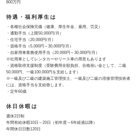
800万円
待遇・福利厚生は
・各種社会保険完備（健康、厚生年金、雇用、労災）
・通勤手当（上限50,000円/月）
・住宅手当（20,000円/月）
・資格手当（5,000円～30,000円/月）
・自家用車業務使用手当（20,000円～30,000円/月）
※社用車としてレンタカーやリース車の用意もあります
・資格取得支援制度（受験費用全額負担、合格祝い金として、二級
50,000円、一級100,000円を支給します）
※一級及び二級の建築施工管理技士、一級及び二級の溶接管理技術者
には、資格手当を支給致します。
・定年60歳
休日休暇は
週休2日制
年間有給休暇10日～20日（初年度～6年経過以降）
年間休日日数120日