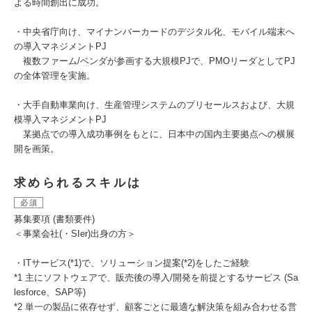
よる時間創出に成功。
・中央省庁向け、マイナンバーカードのデジタル化、モバイル端末へ
の導入マネジメントPJ
複数ファーム/ベンダが参画する大規模PJで、PMOリーダとしてPJ
の全体管理を実施。
・大手自動車業向け、生産管理システムのプリセールスおよび、大規
模導入マネジメントPJ
某拠点での導入成功事例をもとに、日本中の国内主要拠点への横展
開を画策。
求められるスキルは
必須
募集要項 (書類要件)
＜事業会社(・SIer)出身の方＞
・ITサービス(*1)で、ソリューション提案(*2)をしたご経験
*1 主にソフトウェアで、販売後の導入/開発を前提とするサービス (Sa
lesforce、SAP等)
*2 単一の製品に依存せず、顧客ごとに最適な解決策を組み合わせる営