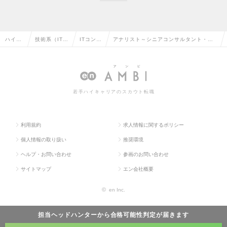
ハイク
技術系（IT・
ITコンサ
アナリスト～シニアコンサルタント・No
ラス求
Web・通信
ルタント
nIT採用 (プロマネ・企画・セールス等)
人TOP
系）の転職
の転職
リーダー～Mgr候補の求人情報
若手ハイキャリアのスカウト転職
利用規約
求人情報に関するポリシー
個人情報の取り扱い
推奨環境
ヘルプ・お問い合わせ
参画のお問い合わせ
サイトマップ
エン会社概要
©
en Inc.
担当ヘッドハンターから
合格可能性判定
が届きます