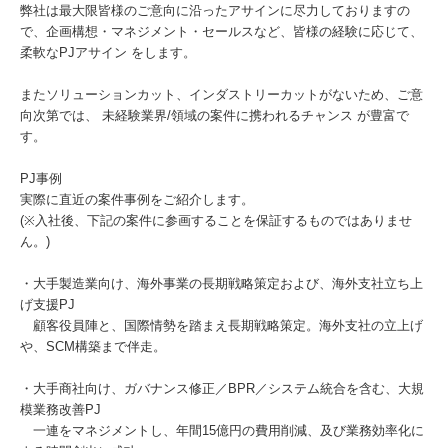
弊社は最大限皆様のご意向に沿ったアサインに尽力しておりますの
で、企画構想・マネジメント・セールスなど、皆様の経験に応じて、
柔軟なPJアサイン をします。
またソリューションカット、インダストリーカットがないため、ご意
向次第では、 未経験業界/領域の案件に携われるチャンス が豊富で
す。
PJ事例
実際に直近の案件事例をご紹介します。
(※入社後、下記の案件に参画することを保証するものではありませ
ん。)
・大手製造業向け、海外事業の長期戦略策定および、海外支社立ち上
げ支援PJ
顧客役員陣と、国際情勢を踏まえ長期戦略策定。海外支社の立上げ
や、SCM構築まで伴走。
・大手商社向け、ガバナンス修正／BPR／システム統合を含む、大規
模業務改善PJ
一連をマネジメントし、年間15億円の費用削減、及び業務効率化に