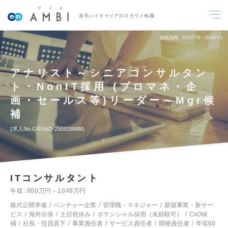
若手ハイキャリアのスカウト転職
掲載期間
26/07/29～26/08/11
アナリスト～シニアコンサルタン
ト・NonIT採用 (プロマネ・企
画・セールス等)リーダー～Mgr候
補
求人No.GRAND-250926WM
ITコンサルタント
年収
800万円～1049万円
株式公開準備
ベンチャー企業
管理職・マネジャー
新規事業・新サー
ビス
海外出張
土日祝休み
ポテンシャル採用（未経験可）
CxO候
補
社長・役員直下
事業責任者
サービス責任者
開発責任者
年収60