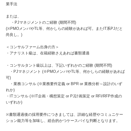
業手法
または、
・PJマネジメントのご経験 (期間不問)
(※PMOメンバやTL等、何かしらの経験があれば可。またIT系PJだと
尚良し。)
＜コンサルファーム出身の方＞
・アナリスト級は、在籍経験さえあれば書類通過
・コンサルタント級以上は、下記いずれかのご経験 (期間不問)
・PJマネジメント (※PMOメンバやTL等、何かしらの経験があれば
可)
・業務コンサル (※業務要件定義 or BPR or 業務分析～設計のいず
れか)
・ITコンサル (※IT企画・構想策定 or PJ計画策定 or RFI/RFP作成の
いずれか)
※書類通過後の採用要件につきましては、詳細な経歴やコミュニケー
ション能力等を加味し、総合的かつケースバイな判断となります。