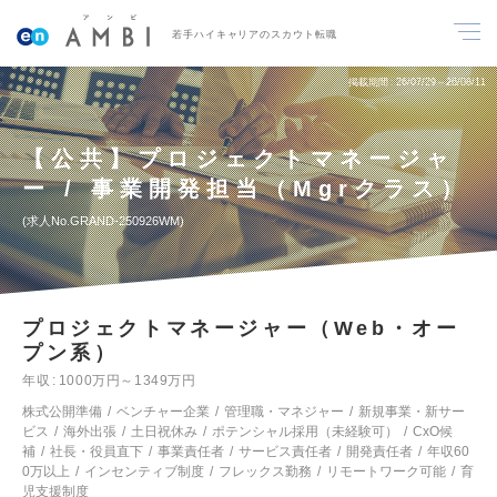
若手ハイキャリアのスカウト転職
掲載期間
26/07/29～26/08/11
【公共】プロジェクトマネージャ
ー / 事業開発担当（Mgrクラス）
求人No.GRAND-250926WM
プロジェクトマネージャー（Web・オー
プン系）
年収
1000万円～1349万円
株式公開準備
ベンチャー企業
管理職・マネジャー
新規事業・新サー
ビス
海外出張
土日祝休み
ポテンシャル採用（未経験可）
CxO候
補
社長・役員直下
事業責任者
サービス責任者
開発責任者
年収60
0万以上
インセンティブ制度
フレックス勤務
リモートワーク可能
育
児支援制度