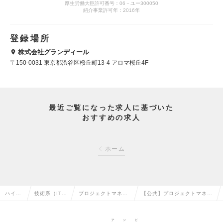
厚生労働大臣許可番号：06－ユー300050
紹介事業許可年：2016年
登録場所
株式会社グランディール
〒150-0031 東京都渋谷区桜丘町13-4 アロマ桜丘4F
最近ご覧になった求人に基づいた
おすすめの求人
ホーム
ハイク
技術系（IT・
プロジェクトマネー
【公共】プロジェクトマネー
ラス求
Web・通信
ジャー（Web・オー
ジャー / 事業開発担当（Mgr