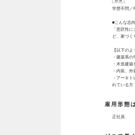
必須
学歴不問／
■こんな志
「意匠性に
ど、家づく
【以下のよ
・建築系の
・木造建築
・内装、外
・アーキトレ
れている方
雇用形態
正社員