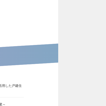
活用した戸建住
業～