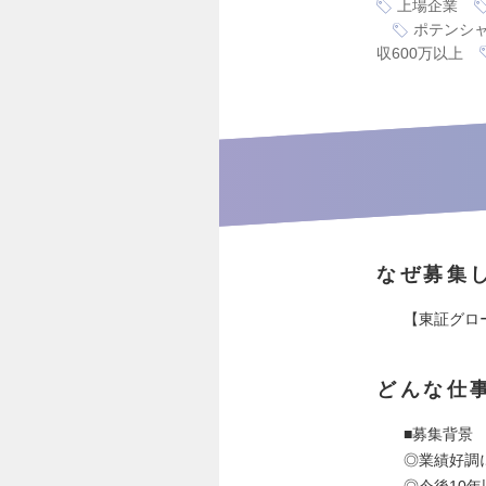
上場企業
ポテンシ
収600万以上
なぜ募集
【東証グロ
どんな仕
■募集背景
◎業績好調