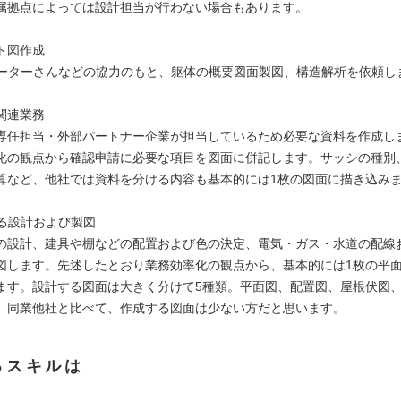
属拠点によっては設計担当が行わない場合もあります。
ト図作成
レーターさんなどの協力のもと、躯体の概要図面製図、構造解析を依頼し
関連業務
専任担当・外部パートナー企業が担当しているため必要な資料を作成し
化の観点から確認申請に必要な項目を図面に併記します。サッシの種別
算など、他社では資料を分ける内容も基本的には1枚の図面に描き込み
よる設計および製図
の設計、建具や棚などの配置および色の決定、電気・ガス・水道の配線
図します。先述したとおり業務効率化の観点から、基本的には1枚の平
ます。設計する図面は大きく分けて5種類。平面図、配置図、屋根伏図
。同業他社と比べて、作成する図面は少ない方だと思います。
るスキルは