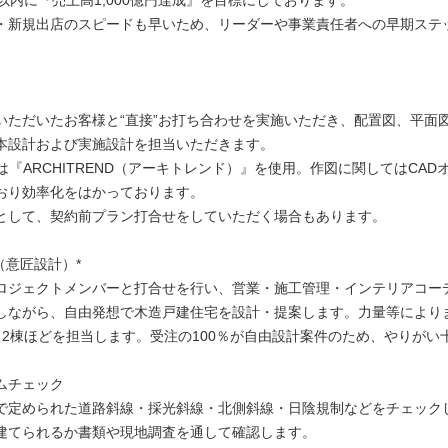
以内に『売上高1,000億円達成』を目標にしております。
・新規出店のスピードも早いため、リーダーや事業責任者への早期ステ
。
いただいたお客様と“直接”お打ち合わせを実施いただき、配置図、平面
本設計および実施設計を担当いただきます。
は『ARCHITREND（アーキトレンド）』を使用。作図に関してはCAD
おり効率化をはかっております。
として、契約前プラン打合せをしていただく場合もあります。
（意匠設計）*
ロジェクトメンバーと打合せを行い、営業・施工管理・インテリアコー
しながら、自由発想で木造戸建住宅を設計・提案します。力量等により
～2棟ほどを担当します。受注の100％が自由設計案件のため、やりがい
ムチェック
で定められた道路斜線・採光斜線・北側斜線・日陰規制などをチェック
建てられるか書類や現地調査を通して確認します。