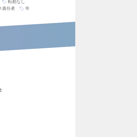
転勤なし
ス責任者
年
士