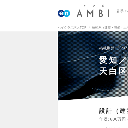
若手
ハイクラス求人TOP
技術系（建築・設備・土
掲載期間
26/07
愛知
天白
設計（建
年収
600万円