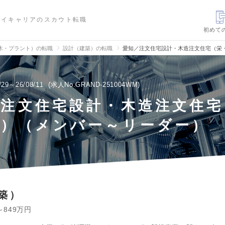
ハイキャリアのスカウト転職
初めて
木・プラント）の転職
設計（建築）の転職
愛知／注文住宅設計・木造注文住宅（栄
/29～26/08/11
求人No.GRAND-251004WM
／注文住宅設計・木造注文住宅
区）（メンバー～リーダー）
築）
～849万円