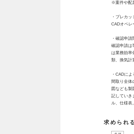
※案件や配
・プレカッ
CADオペ
・確認申請
確認申請は
は業務効率
類、換気計
・CADに
間取り全体
図なども製
記していき
ル、仕様表
求められ