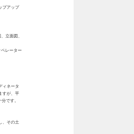
ップアップ
図、立面図、
オペレーター
ディネータ
ますが、平
十分です。
し、その土