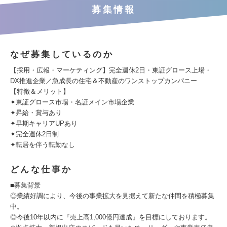
募集情報
なぜ募集しているのか
【採用・広報・マーケティング】完全週休2日・東証グロース上場・
DX推進企業／急成長の住宅＆不動産のワンストップカンパニー
【特徴＆メリット】
✦東証グロース市場・名証メイン市場企業
✦昇給・賞与あり
✦早期キャリアUPあり
✦完全週休2日制
✦転居を伴う転勤なし
どんな仕事か
■募集背景
◎業績好調により、今後の事業拡大を見据えて新たな仲間を積極募集
中。
◎今後10年以内に『売上高1,000億円達成』を目標にしております。