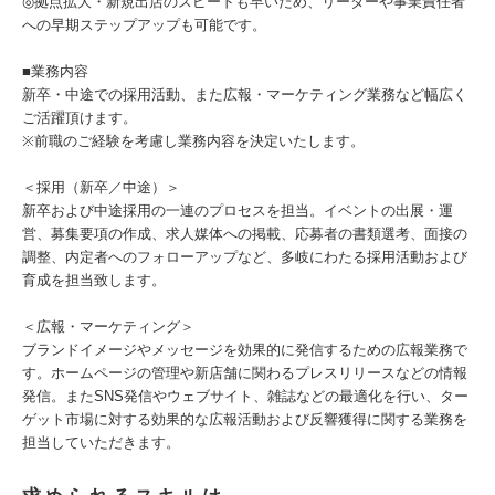
◎拠点拡大・新規出店のスピードも早いため、リーダーや事業責任者
への早期ステップアップも可能です。
■業務内容
新卒・中途での採用活動、また広報・マーケティング業務など幅広く
ご活躍頂けます。
※前職のご経験を考慮し業務内容を決定いたします。
＜採用（新卒／中途）＞
新卒および中途採用の一連のプロセスを担当。イベントの出展・運
営、募集要項の作成、求人媒体への掲載、応募者の書類選考、面接の
調整、内定者へのフォローアップなど、多岐にわたる採用活動および
育成を担当致します。
＜広報・マーケティング＞
ブランドイメージやメッセージを効果的に発信するための広報業務で
す。ホームページの管理や新店舗に関わるプレスリリースなどの情報
発信。またSNS発信やウェブサイト、雑誌などの最適化を行い、ター
ゲット市場に対する効果的な広報活動および反響獲得に関する業務を
担当していただきます。