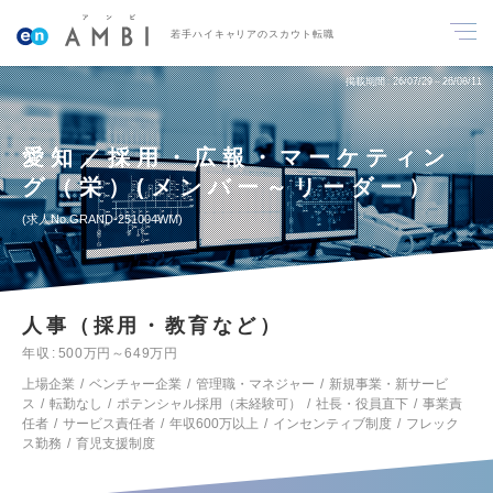
若手ハイキャリアのスカウト転職
掲載期間
26/07/29～26/08/11
愛知／採用・広報・マーケティン
グ（栄）(メンバー～リーダー）
求人No.GRAND-251004WM
人事（採用・教育など）
年収
500万円～649万円
上場企業
ベンチャー企業
管理職・マネジャー
新規事業・新サービ
ス
転勤なし
ポテンシャル採用（未経験可）
社長・役員直下
事業責
任者
サービス責任者
年収600万以上
インセンティブ制度
フレック
ス勤務
育児支援制度