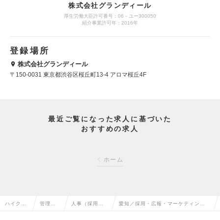
株式会社グランディール
厚生労働大臣許可番号：06－ユー300050
紹介事業許可年：2016年
登録場所
株式会社グランディール
〒150-0031 東京都渋谷区桜丘町13-4 アロマ桜丘4F
最近ご覧になった求人に基づいた
おすすめの求人
ホーム
ハイクラ
管理部
人事（採用・
愛知／採用・広報・マーケティング
ス求人TO
門系の
教育など）の
（栄）(メンバー～リーダー）の求人