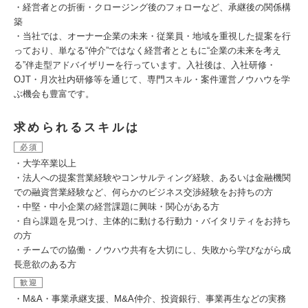
・経営者との折衝・クロージング後のフォローなど、承継後の関係構
築
・当社では、オーナー企業の未来・従業員・地域を重視した提案を行
っており、単なる“仲介”ではなく経営者とともに“企業の未来を考え
る”伴走型アドバイザリーを行っています。入社後は、入社研修・
OJT・月次社内研修等を通じて、専門スキル・案件運営ノウハウを学
ぶ機会も豊富です。
求められるスキルは
必須
・大学卒業以上
・法人への提案営業経験やコンサルティング経験、あるいは金融機関
での融資営業経験など、何らかのビジネス交渉経験をお持ちの方
・中堅・中小企業の経営課題に興味・関心がある方
・自ら課題を見つけ、主体的に動ける行動力・バイタリティをお持ち
の方
・チームでの協働・ノウハウ共有を大切にし、失敗から学びながら成
長意欲のある方
歓迎
・M&A・事業承継支援、M&A仲介、投資銀行、事業再生などの実務