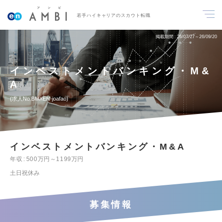
若手ハイキャリアのスカウト転職
掲載期間
26/07/27～26/09/20
インベストメントバンキング・M&
A
求人No.BMXEN-joafao
インベストメントバンキング・M&A
年収
500万円～1199万円
土日祝休み
募集情報