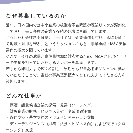
なぜ募集しているのか
近年、日本国内では中小企業の後継者不在問題や廃業リスクが深刻化
しており、毎日多数の企業が存続の危機に直面しています。
こうした社会課題を背景に、当社では「企業価値を守り、承継を通じ
て地域・雇用を守る」というミッションのもと、事業承継・M&A支援
案件の拡大を図っています。
そこで、今後の成長と案件量増加に対応するため、M&Aアドバイザリ
ーの中核を担っていただけるメンバーを募集します。
若手から即戦力まで広く検討し、早期から裁量あるポジションに就い
ていただくことで、当社の事業基盤拡大をともに支えてくださる方を
歓迎します。
どんな仕事か
・譲渡・譲受候補企業の探索・提案（ソーシング）
・対象企業の財務・ビジネス分析・企業価値評価
・条件交渉・基本契約のドキュメンテーション支援
・デューデリジェンス（財務・法務・ビジネス面）および実行（クロ
ージング）支援