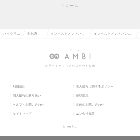
ホーム
ハイクラス
金融系専
インベストメントバン
インベストメントバンキ
求人TOP
門職の転
キング・M&Aの転職
ング・M&Aの求人情報
職
若手ハイキャリアのスカウト転職
利用規約
求人情報に関するポリシー
個人情報の取り扱い
推奨環境
ヘルプ・お問い合わせ
参画のお問い合わせ
サイトマップ
エン会社概要
©
en Inc.