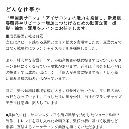
どんな仕事か
「韓国肌サロン」「アイサロン」の魅力を発信し、新規顧
客獲得やリピーター増加につなげるための動画企画・撮
影・編集・運用をメインにお任せします。
▋成長要因と社会背景
当社はスピード感ある展開とエリア拡大を実現するため、直営のみで
はなく戦略的にフランチャイズモデルを採用しました。
また、社会的な背景として、不動産投資や株式投資では安定したリタ
ーンを得にくくなっている現状があります。近年は「お金を払うだけ
の投資」では成果が出にくく、「個人が事業に投資する」という新し
い資産形成の動きが広がっています。
特に、美容領域は市場規模が大きく成長性が高いため、注目度の高い
分野となっています。こうした追い風を受け、当社のフランチャイズ
モデルは急速に拡大しています。
■具体的には、サロンスタッフや施術風景を活かしたショート動画の
制作、トレンドを取り入れた企画立案、数値分析に基づく改善など、
集客に直結するマーケティング業務を担っていただきます。