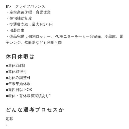
▮ワークライフバランス
・産前産後休暇・育児休業
・住宅補助制度
・交通費支給：最大月3万円
・服装自由
・備品完備：個別ロッカー、PCモニターを一人一台完備。冷蔵庫、電
子レンジ、炊飯器なども利用可能
休日休暇は
■週休2日制
■連休取得可
■お休み調整可
■年末年始休暇
■週四日以上OK
■産休・育休取得実績あり"
どんな選考プロセスか
応募
↓