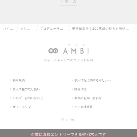
ホーム
ハイク
クリエ
プロデューサ
動画編集者｜200店舗の魅力を発信｜
ラス求
イティ
ー・ディレクタ
企画・分析まで担う一気通貫クリエイ
人TOP
ブ系の
ー（その他）の
ター｜フレックス制度有の求人情報
転職
転職
若手ハイキャリアのスカウト転職
利用規約
求人情報に関するポリシー
個人情報の取り扱い
推奨環境
ヘルプ・お問い合わせ
参画のお問い合わせ
サイトマップ
エン会社概要
©
en Inc.
企業に直接エントリーできる特別求人です