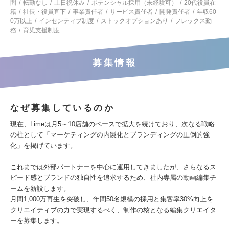
問
転勤なし
土日祝休み
ポテンシャル採用（未経験可）
20代役員在
籍
社長・役員直下
事業責任者
サービス責任者
開発責任者
年収60
0万以上
インセンティブ制度
ストックオプションあり
フレックス勤
務
育児支援制度
募集情報
なぜ募集しているのか
現在、Limeは月5～10店舗のペースで拡大を続けており、次なる戦略
の柱として「マーケティングの内製化とブランディングの圧倒的強
化」を掲げています。
これまでは外部パートナーを中心に運用してきましたが、さらなるス
ピード感とブランドの独自性を追求するため、社内専属の動画編集チ
ームを新設します。
月間1,000万再生を突破し、年間50名規模の採用と集客率30%向上を
クリエイティブの力で実現するべく、制作の核となる編集クリエイタ
ーを募集します。