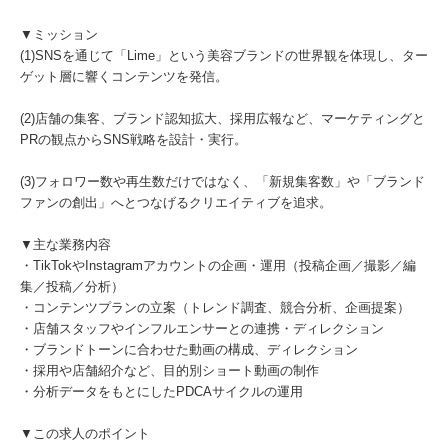
▼ミッション
(1)SNSを通じて「Lime」という美容ブランドの世界観を体現し、ター
ゲット層に響くコンテンツを発信。
(2)店舗の集客、ブランド認知拡大、採用広報など、マーケティングと
PRの観点からSNS戦略を設計・実行。
(3)フォロワー数や再生数だけではなく、「新規集客数」や「ブランド
ファンの創出」へとつなげるクリエイティブを追求。
▼主な業務内容
・TikTokやInstagramアカウントの企画・運用（投稿企画／撮影／編
集／投稿／分析）
・コンテンツプランの立案（トレンド調査、競合分析、企画提案）
・店舗スタッフやインフルエンサーとの連携・ディレクション
・ブランドトーンに合わせた動画の構成、ディレクション
・採用や店舗紹介など、目的別ショート動画の制作
・分析データをもとにしたPDCAサイクルの運用
▼この求人のポイント