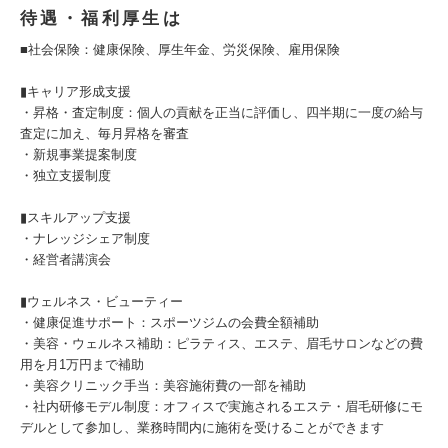
待遇・福利厚生は
■社会保険：健康保険、厚生年金、労災保険、雇用保険
▮キャリア形成支援
・昇格・査定制度：個人の貢献を正当に評価し、四半期に一度の給与
査定に加え、毎月昇格を審査
・新規事業提案制度
・独立支援制度
▮スキルアップ支援
・ナレッジシェア制度
・経営者講演会
▮ウェルネス・ビューティー
・健康促進サポート：スポーツジムの会費全額補助
・美容・ウェルネス補助：ピラティス、エステ、眉毛サロンなどの費
用を月1万円まで補助
・美容クリニック手当：美容施術費の一部を補助
・社内研修モデル制度：オフィスで実施されるエステ・眉毛研修にモ
デルとして参加し、業務時間内に施術を受けることができます