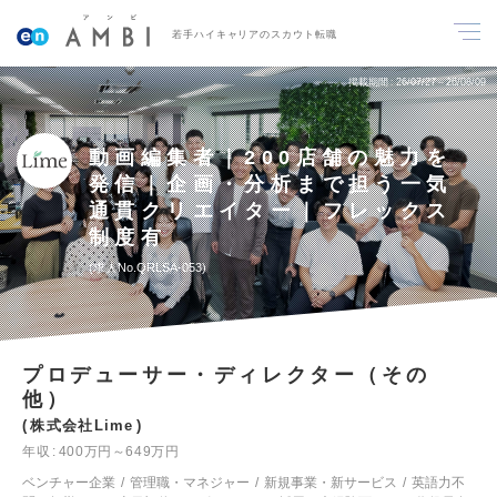
若手ハイキャリアのスカウト転職
掲載期間
26/07/27～26/08/09
動画編集者｜200店舗の魅力を
発信｜企画・分析まで担う一気
通貫クリエイター｜フレックス
制度有
求人No.QRLSA-053
プロデューサー・ディレクター（その
他）
株式会社Lime
年収
400万円～649万円
ベンチャー企業
管理職・マネジャー
新規事業・新サービス
英語力不