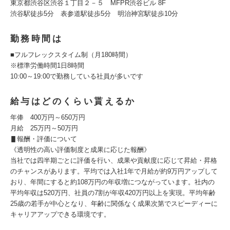
東京都渋谷区渋谷１丁目２－５ MFPR渋谷ビル 8F
渋谷駅徒歩5分 表参道駅徒歩5分 明治神宮駅徒歩10分
勤務時間は
■フルフレックスタイム制（月180時間）
※標準労働時間1日8時間
10:00～19:00で勤務している社員が多いです
給与はどのくらい貰えるか
年俸 400万円～650万円
月給 25万円～50万円
▋報酬・評価について
《透明性の高い評価制度と成果に応じた報酬》
当社では四半期ごとに評価を行い、成果や貢献度に応じて昇給・昇格
のチャンスがあります。平均では入社1年で月給が約9万円アップして
おり、年間にすると約108万円の年収増につながっています。社内の
平均年収は520万円、社員の7割が年収420万円以上を実現。平均年齢
25歳の若手が中心となり、年齢に関係なく成果次第でスピーディーに
キャリアアップできる環境です。