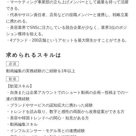
・マーケティング事業部の立ち上げメンバーとして裁量を持って活躍
できる。
・代表やサロン責任者、店長などの役職メンバーと連携し、戦略立案
に携われる。
・美容業界でSNSに注力している競合企業が少なく、業界1位のポジ
ション獲得を狙える。
・4ブランド・200店舗というアセットを最大限生かすことができる。
求められるスキルは
必須
動画編集の実務経験のご経験を1年以上
歓迎
【歓迎スキル】
・自身または企業アカウントでのショート動画の企画～投稿までの一
連の実務経験
・ブランドやサービスの認知拡大に携わった経験
・トレンドを読み取り、数字と感性の両面から改善提案ができる方
・美容や韓国トレンドへの関心・知見がある方
・動画編集スキル
・インフルエンサー・モデル等との連携経験