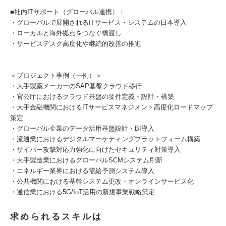
■社内ITサポート（グローバル連携）：
・グローバルで展開されるITサービス・システムの日本導入
・ローカルと海外拠点をつなぐ橋渡し
・サービスデスク高度化や継続的改善の推進
＜プロジェクト事例（一例）＞
・大手製薬メーカーのSAP基盤クラウド移行
・官公庁におけるクラウド基盤の要件定義・設計・構築
・大手金融機関におけるITサービスマネジメント高度化ロードマップ
策定
・グローバル企業のデータ活用基盤設計・BI導入
・流通業におけるデジタルマーケティングプラットフォーム構築
・サイバー攻撃対応力強化に向けたセキュリティ対策導入
・大手製造業におけるグローバルSCMシステム刷新
・エネルギー業界における需給予測システム導入
・公共機関における基幹システム更改・オンラインサービス化
・通信業における5G/IoT活用の新規事業戦略策定
求められるスキルは