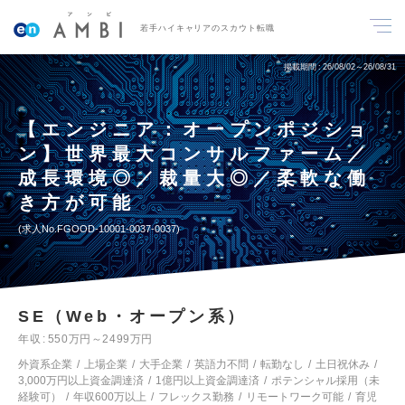
若手ハイキャリアのスカウト転職
掲載期間
26/08/02～26/08/31
【エンジニア：オープンポジショ
ン】世界最大コンサルファーム／
成長環境◎／裁量大◎／柔軟な働
き方が可能
求人No.FGOOD-10001-0037-0037
SE（Web・オープン系）
年収
550万円～2499万円
外資系企業
上場企業
大手企業
英語力不問
転勤なし
土日祝休み
3,000万円以上資金調達済
1億円以上資金調達済
ポテンシャル採用（未
経験可）
年収600万以上
フレックス勤務
リモートワーク可能
育児