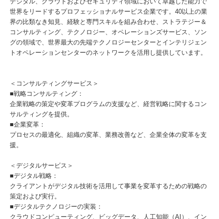
デジタル、クラウドおよびセキュリティ領域において卓越した能力で
世界をリードするプロフェッショナルサービス企業です。40以上の業
界の比類なき知見、経験と専門スキルを組み合わせ、ストラテジー＆
コンサルティング、テクノロジー、オペレーションズサービス、ソン
グの領域で、世界最大の先端テクノロジーセンターとインテリジェン
トオペレーションセンターのネットワークを活用し提供しています。
＜コンサルティングサービス＞
■戦略コンサルティング：
企業戦略の策定や変革プログラムの支援など、経営戦略に関するコン
サルティングを提供。
■企業変革：
プロセスの最適化、組織の変革、業務改善など、企業全体の変革を支
援。
＜デジタルサービス＞
■デジタル戦略：
クライアントがデジタル技術を活用して事業を変革するための戦略の
策定および実行。
■デジタルテクノロジーの実装：
クラウドコンピューティング、ビッグデータ、人工知能（AI）、イン