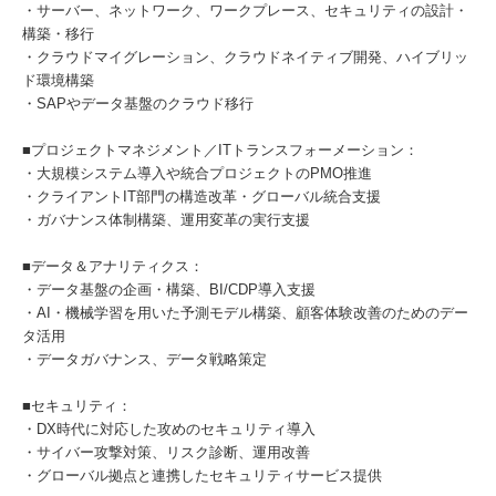
・サーバー、ネットワーク、ワークプレース、セキュリティの設計・
構築・移行
・クラウドマイグレーション、クラウドネイティブ開発、ハイブリッ
ド環境構築
・SAPやデータ基盤のクラウド移行
■プロジェクトマネジメント／ITトランスフォーメーション：
・大規模システム導入や統合プロジェクトのPMO推進
・クライアントIT部門の構造改革・グローバル統合支援
・ガバナンス体制構築、運用変革の実行支援
■データ＆アナリティクス：
・データ基盤の企画・構築、BI/CDP導入支援
・AI・機械学習を用いた予測モデル構築、顧客体験改善のためのデー
タ活用
・データガバナンス、データ戦略策定
■セキュリティ：
・DX時代に対応した攻めのセキュリティ導入
・サイバー攻撃対策、リスク診断、運用改善
・グローバル拠点と連携したセキュリティサービス提供