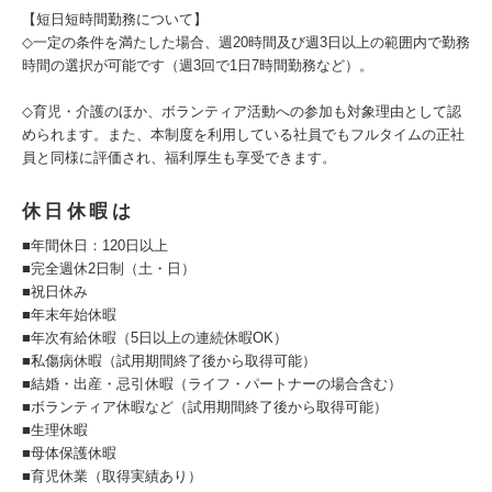
【短日短時間勤務について】
◇一定の条件を満たした場合、週20時間及び週3日以上の範囲内で勤務
時間の選択が可能です（週3回で1日7時間勤務など）。
◇育児・介護のほか、ボランティア活動への参加も対象理由として認
められます。また、本制度を利用している社員でもフルタイムの正社
員と同様に評価され、福利厚生も享受できます。
休日休暇は
■年間休日：120日以上
■完全週休2日制（土・日）
■祝日休み
■年末年始休暇
■年次有給休暇（5日以上の連続休暇OK）
■私傷病休暇（試用期間終了後から取得可能）
■結婚・出産・忌引休暇（ライフ・パートナーの場合含む）
■ボランティア休暇など（試用期間終了後から取得可能）
■生理休暇
■母体保護休暇
■育児休業（取得実績あり）