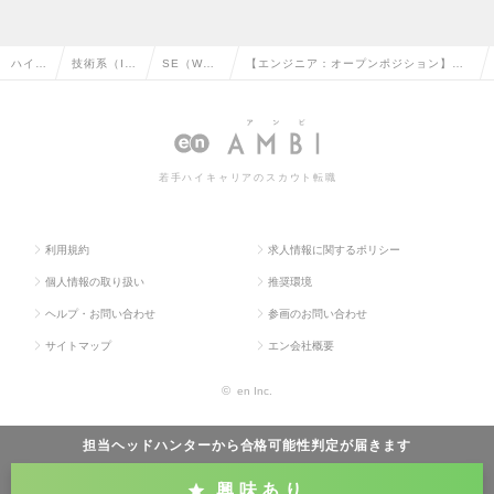
ハイク
技術系（I
SE（We
【エンジニア：オープンポジション】世
ラス求
T・Web・
b・オープ
界最大コンサルファーム／成長環境◎／
人TO
通信系）の
ン系）の
裁量大◎／柔軟な働き方が可能の求人情
P
転職
転職
報
若手ハイキャリアのスカウト転職
利用規約
求人情報に関するポリシー
個人情報の取り扱い
推奨環境
ヘルプ・お問い合わせ
参画のお問い合わせ
サイトマップ
エン会社概要
©
en Inc.
担当ヘッドハンターから
合格可能性判定
が届きます
興味あり