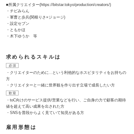
■所属クリエイター(https://bitstar.tokyo/production/creators/)
・チビみらん
・軍曹と歩兵(関根りさ×ジョージ)
・設定セブン
・ともかほ
・木下ゆうか 等
求められるスキルは
必須
・クリエイターのために...という利他的なホスピタリティをお持ちの
方
・クリエイターと一緒に世界観を作り出す立場で成長したい方
歓迎
・toC向けのサービス提供/営業などを行い、ご自身の力で顧客の期待
値を超えて高い成果を出された方
・SNSを普段からよく見ていて知見がある方
雇用形態は