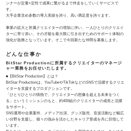
ンナーが定量×定性で成果に繋がるまで伴走をしていくサービスで
す。
大手企業含め多数の導入実績を誇り、高い満足度を誇ります。
事業の拡大と所属クリエイターの増加に伴い、一人ひとりのクリエイ
ターに寄り添い、その才能を最大限に引き出すためのサポート体制の
強化が急務となっています。そこで今回新たな仲間を募集します。
どんな仕事か
BitStar Productionに所属するクリエイターのマネージ
ャー業務をお任せいたします。
■【BitStar Production】とは？
BitStar Productionは、YouTubeやTikTokなどのSNSで活躍するクリエ
イターを支援するプロダクションです。
「ひとりひとりの情熱で、クリエイターの想像を超える未来をつく
る」というミッションのもと、約400組のクリエイターの成長と活躍
をサポート。
SNS運用や企業案件、メディア出演、グッズ販売、音楽活動など幅広
い分野を支援し、個々の強みを活かしたキャリア形成を共に目指して
います。