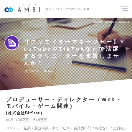
若手ハイキャリアのスカウト転職
掲載期間
26/08/03～26/08/16
【クリエイターマネージャー】Y
ouTubeやTikTokなどで活躍
するクリエイターを支援しませ
んか？
求人No.YHEHL-002
プロデューサー・ディレクター（Web・
モバイル・ゲーム関連）
株式会社BitStar
年収
400万円～549万円
ベンチャー企業
新規事業・新サービス
英語力不問
転勤なし
土日祝