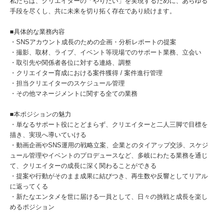
私たちは、クリエイターの「やりたい」を実現するために、あらゆる
手段を尽くし、共に未来を切り拓く存在であり続けます。
■具体的な業務内容
・SNSアカウント成長のための企画・分析レポートの提案
・撮影、取材、ライブ、イベント等現場でのサポート業務、立会い
・取引先や関係者各位に対する連絡、調整
・クリエイター育成における案件獲得 / 案件進行管理
・担当クリエイターのスケジュール管理
・その他マネージメントに関する全ての業務
■本ポジションの魅力
・単なるサポート役にとどまらず、クリエイターと二人三脚で目標を
描き、実現へ導いていける
・動画企画やSNS運用の戦略立案、企業とのタイアップ交渉、スケジ
ュール管理やイベントのプロデュースなど、多岐にわたる業務を通じ
て、クリエイターの成長に深く関わることができる
・提案や行動がそのまま成果に結びつき、再生数や反響としてリアル
に返ってくる
・新たなエンタメを世に届ける一員として、日々の挑戦と成長を楽し
めるポジション