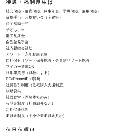
待遇・福利厚生は
社会保険（健康保険、厚生年金、労災保険、雇用保険）
資格手当・合格祝い金（宅建等）
住宅補助手当
子ども手当
慶弔見舞金
自己啓発手当
社内親睦会補助
アワード・永年勤続表彰
自社保有リゾート保養施設・会員制リゾート施設
マイカー通勤OK
社用車貸与（職種による）
PC/iPhone/iPad貸与
社員割引制度（住宅購入支援制度）
制服貸与
社員食堂（岡崎本社のみ）
報奨金制度（社員紹介など）
定期健康診断
退職金制度（中小企業退職金共済）
休日休暇は