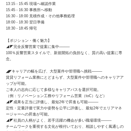
13:15 - 15:45 現場へ確認作業
15:45 - 16:30 事務所へ移動
16:30 - 18:00 見積作成・その他事務処理
18:00 - 18:30 翌日準備
18:30 - 18:45 帰宅
【ポジション・働く魅力】
◢◤完全反響営業で提案に集中────
100％反響営業スタイルで、新規開拓の負担なく、質の高い提案に専
念。
◢◤キャリアの幅を広げ、大型案件や管理職へ挑戦────
賃貸リフォーム業務にとどまらず、大型案件や管理職へのキャリアア
ップが可能。
ご本人の志向に応じて多様なキャリアパスを選択可能。
（例：リノベーション工務やリフォーム営業（toC）など）
◢◤成果を正当に評価し、最短2年で昇進も可能────
定性・定量評価で実力や姿勢を公平に評価し、最短2年でエリアマネ
ージャーへの昇進が可能。
◢◤社員の人柄がよく、若手活躍の機会が多い職場環境────
チームワークを重視する文化が根付いており、相談しやすく風通しの