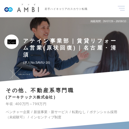
若手ハイキャリアのスカウト転職
掲載期間
26/07/28～26/08/10
アテイン事業部｜賃貸リフォー
ム営業(原状回復)｜名古屋・清
須
求人No.SAVIU-16
その他、不動産系専門職
アーキテックス株式会社
年収
400万円～799万円
ベンチャー企業
新規事業・新サービス
転勤なし
ポテンシャル採用
（未経験可）
インセンティブ制度