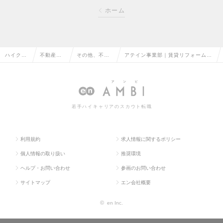
ホーム
ハイクラ
不動産系
その他、不動
アテイン事業部｜賃貸リフォーム営
ス求人T
専門職の
産系専門職の
業(原状回復)｜名古屋・清須の求人
OP
転職
転職
情報
若手ハイキャリアのスカウト転職
利用規約
求人情報に関するポリシー
個人情報の取り扱い
推奨環境
ヘルプ・お問い合わせ
参画のお問い合わせ
サイトマップ
エン会社概要
©
en Inc.