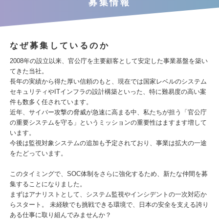
募集情報
なぜ募集しているのか
2008年の設立以来、官公庁を主要顧客として安定した事業基盤を築い
てきた当社。
長年の実績から得た厚い信頼のもと、現在では国家レベルのシステム
セキュリティやITインフラの設計構築といった、特に難易度の高い案
件も数多く任されています。
近年、サイバー攻撃の脅威が急速に高まる中、私たちが担う「官公庁
の重要システムを守る」というミッションの重要性はますます増して
います。
今後は監視対象システムの追加も予定されており、事業は拡大の一途
をたどっています。
このタイミングで、SOC体制をさらに強化するため、新たな仲間を募
集することになりました。
まずはアナリストとして、システム監視やインシデントの一次対応か
らスタート。 未経験でも挑戦できる環境で、日本の安全を支える誇り
ある仕事に取り組んでみませんか？