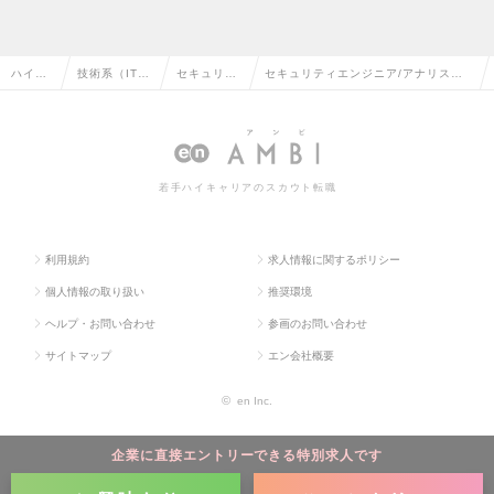
ハイク
技術系（IT・
セキュリテ
セキュリティエンジニア/アナリスト
ラス求
Web・通信
ィエンジニ
◆年間休日125日／年間10万円の自己
人TOP
系）の転職
アの転職
研鑽費用ありの求人情報
若手ハイキャリアのスカウト転職
利用規約
求人情報に関するポリシー
個人情報の取り扱い
推奨環境
ヘルプ・お問い合わせ
参画のお問い合わせ
サイトマップ
エン会社概要
©
en Inc.
企業に直接エントリーできる特別求人です