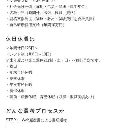
・交通費支給（月3万円まで）
・社会保険完備（雇用・労災・健康・厚生年金）
・各種手当（時間外、出張、役職、資格）
・資格支援制度（講座・教材・試験費用を会社負担）
・自己研鑽費用支給（年間10万円）
休日休暇は
＜年間休日125日＞
・シフト制（月8日～10日）
※来年度より完全週休2日制（土・日）へ移行予定です。
・祝日
・年末年始休暇
・夏季休暇
・年次有給休暇
・慶弔休暇
・産前・産後休暇、育児休暇（取得・復職実績あり）
どんな選考プロセスか
STEP1 Web履歴書による書類選考
↓