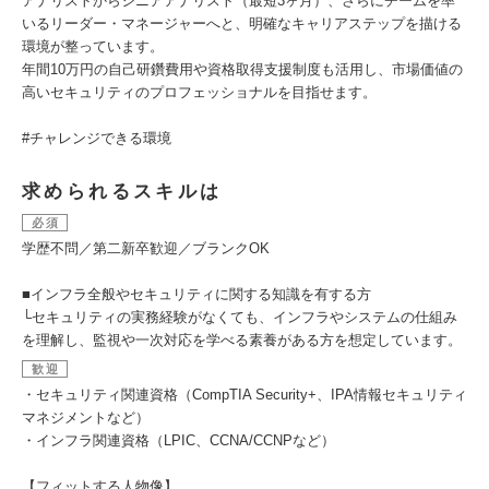
アナリストからシニアアナリスト（最短3ヶ月）、さらにチームを率
いるリーダー・マネージャーへと、明確なキャリアステップを描ける
環境が整っています。
年間10万円の自己研鑽費用や資格取得支援制度も活用し、市場価値の
高いセキュリティのプロフェッショナルを目指せます。
#チャレンジできる環境
求められるスキルは
必須
学歴不問／第二新卒歓迎／ブランクOK
■インフラ全般やセキュリティに関する知識を有する方
└セキュリティの実務経験がなくても、インフラやシステムの仕組み
を理解し、監視や一次対応を学べる素養がある方を想定しています。
歓迎
・セキュリティ関連資格（CompTIA Security+、IPA情報セキュリティ
マネジメントなど）
・インフラ関連資格（LPIC、CCNA/CCNPなど）
【フィットする人物像】