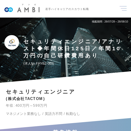
若手ハイキャリアのスカウト転職
掲載期間
26/07/28～26/08/10
セキュリティエンジニア/アナリ
スト◆年間休日125日／年間10
万円の自己研鑽費用あり
求人No.FHYBZ-003
セキュリティエンジニア
株式会社TACTOM
年収
400万円～599万円
マネジメント業務なし
英語力不問
転勤なし