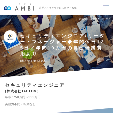
若手ハイキャリアのスカウト転職
掲載期間
26/08/11～26/08/24
セキュリティエンジニア/リーダ
ー・マネージャー◆年間休日12
5日／年間10万円の自己研鑽費
用あり
求人No.FHYBZ-005
セキュリティエンジニア
株式会社TACTOM
年収
750万円～999万円
英語力不問
転勤なし