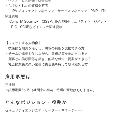
・ベンダーとの調整・折衝経験
・以下いずれかの資格保有者
IPA プロジェクトマネージャ、サービスマネージャ、PMP、ITIL
関連資格
CompTIA Security+、CISSP、IPA情報セキュリティマネジメント
LPIC、CCNPなどインフラ関連資格
【フィットする人物像】
・技術的な知見を活かし、現場の判断を支援できる方
・チームの成長を促しながら、業務品質を高められる方
・顧客との信頼関係を築き、的確な報告・提案ができる方
・社会的意義の高い業務に責任感を持って取り組める方
雇用形態は
正社員
※試用期間3ヶ月（期間中の給与・待遇に変動はありません）
どんなポジション・役割か
セキュリティエンジニア（リーダー・マネージャー）