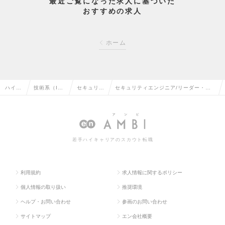
最近ご覧になった求人に基づいた
おすすめの求人
ホーム
ハイク
技術系（I
セキュリテ
セキュリティエンジニア/リーダー・マ
ラス求
T・Web・通
ィエンジニ
ネージャー◆年間休日125日／年間10万
人TOP
信系）の転
アの転職
円の自己研鑽費用ありの求人情報
職
若手ハイキャリアのスカウト転職
利用規約
求人情報に関するポリシー
個人情報の取り扱い
推奨環境
ヘルプ・お問い合わせ
参画のお問い合わせ
サイトマップ
エン会社概要