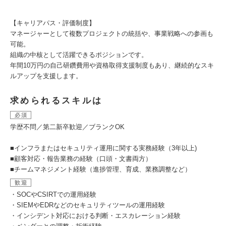
【キャリアパス・評価制度】
マネージャーとして複数プロジェクトの統括や、事業戦略への参画も
可能。
組織の中核として活躍できるポジションです。
年間10万円の自己研鑽費用や資格取得支援制度もあり、継続的なスキ
ルアップを支援します。
求められるスキルは
必須
学歴不問／第二新卒歓迎／ブランクOK
■インフラまたはセキュリティ運用に関する実務経験（3年以上)
■顧客対応・報告業務の経験（口頭・文書両方）
■チームマネジメント経験（進捗管理、育成、業務調整など）
歓迎
・SOCやCSIRTでの運用経験
・SIEMやEDRなどのセキュリティツールの運用経験
・インシデント対応における判断・エスカレーション経験