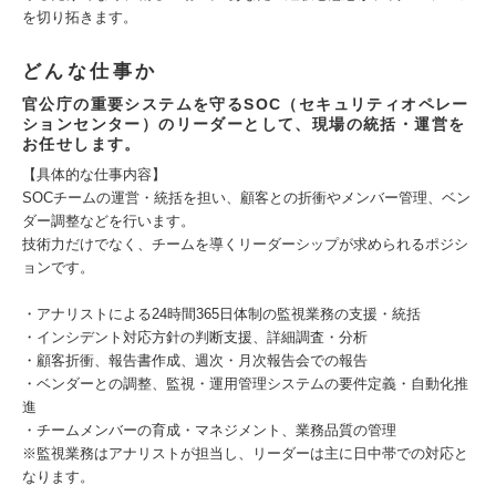
を切り拓きます。
どんな仕事か
官公庁の重要システムを守るSOC（セキュリティオペレー
ションセンター）のリーダーとして、現場の統括・運営を
お任せします。
【具体的な仕事内容】
SOCチームの運営・統括を担い、顧客との折衝やメンバー管理、ベン
ダー調整などを行います。
技術力だけでなく、チームを導くリーダーシップが求められるポジシ
ョンです。
・アナリストによる24時間365日体制の監視業務の支援・統括
・インシデント対応方針の判断支援、詳細調査・分析
・顧客折衝、報告書作成、週次・月次報告会での報告
・ベンダーとの調整、監視・運用管理システムの要件定義・自動化推
進
・チームメンバーの育成・マネジメント、業務品質の管理
※監視業務はアナリストが担当し、リーダーは主に日中帯での対応と
なります。