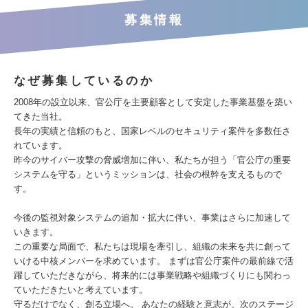
募集情報
なぜ募集しているのか
2008年の設立以来、官公庁を主要顧客として安定した事業基盤を築い
てきた当社。
長年の実績と信頼のもと、国家レベルのセキュリティ案件を多数任さ
れています。
昨今のサイバー攻撃の脅威増加に伴い、私たちが担う「官公庁の重要
システムを守る」というミッションは、社会の根幹を支えるもので
す。
今後の監視対象システムの追加・拡大に伴い、事業はさらに加速して
いきます。
この重要な局面で、私たちは現場を牽引し、組織の未来を共に創って
いける中核メンバーを求めています。 まずは官公庁案件の最前線で活
躍していただきながら、将来的には事業戦略や組織づくりにも関わっ
ていただきたいと考えています。
守るだけでなく、創る立場へ。 あなたの経験と意志が、次のステージ