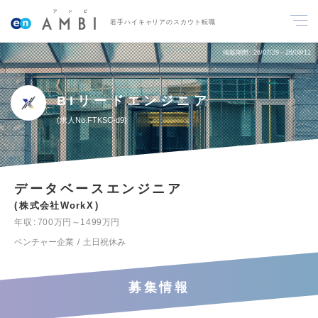
若手ハイキャリアのスカウト転職
掲載期間
26/07/29～26/08/11
BIリードエンジニア
求人No.FTKSC-d9
データベースエンジニア
株式会社WorkX
年収
700万円～1499万円
ベンチャー企業
土日祝休み
募集情報