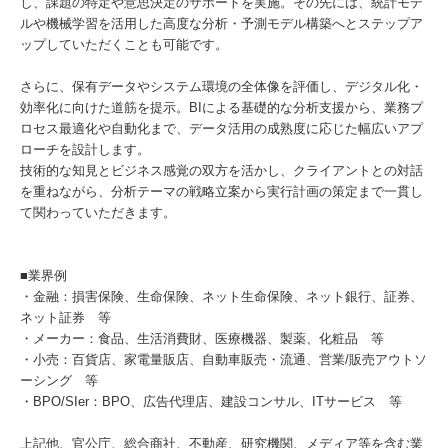
し、課題の特定や意思決定のサポートを実施。その先には、統計モデ
ルや機械学習を活用した高度な分析・予測モデル構築へとステップア
ップしていただくことも可能です。
さらに、保有データやシステム環境の全体像を評価し、デジタル化・
効率化に向けた道筋を提示。BIによる基礎的な分析支援から、業務プ
ロセス最適化や自動化まで、データ活用の成熟度に応じた幅広いアプ
ローチを設計します。
技術的な知見とビジネス感覚の双方を活かし、クライアントとの対話
を重ねながら、分析テーマの戦略立案から実行計画の策定まで一貫し
て関わっていただきます。
■業界例
・金融：損害保険、生命保険、ネット生命保険、ネット銀行、証券、
ネット証券 等
・メーカー：食品、生活消費財、医療機器、製薬、化粧品 等
・小売：百貨店、家電量販店、自動車販売・流通、営業/販売アウトソ
ーシング 等
・BPO/SIer：BPO、広告代理店、建設コンサル、ITサービス 等
上記他、官公庁、総合商社、不動産、研究機関、メディア等を含む業