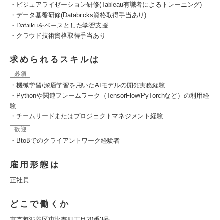
・ビジュアライゼーション研修(Tableau有識者によるトレーニング)
・データ基盤研修(Databricks資格取得手当あり)
・Dataikuをベースとした学習支援
・クラウド技術資格取得手当あり
求められるスキルは
必須
・機械学習/深層学習を用いたAIモデルの開発実務経験
・Pythonや関連フレームワーク（TensorFlow/PyTorchなど）の利用経
験
・チームリードまたはプロジェクトマネジメント経験
歓迎
・BtoBでのクライアントワーク経験者
雇用形態は
正社員
どこで働くか
東京都渋谷区恵比寿四丁目20番3号