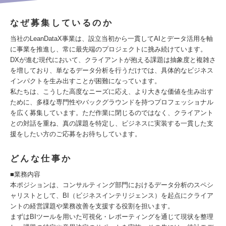
なぜ募集しているのか
当社のLeanDataX事業は、設立当初から一貫してAIとデータ活用を軸
に事業を推進し、常に最先端のプロジェクトに挑み続けています。
DXが進む現代において、クライアントが抱える課題は抽象度と複雑さ
を増しており、単なるデータ分析を行うだけでは、具体的なビジネス
インパクトを生み出すことが困難になっています。
私たちは、こうした高度なニーズに応え、より大きな価値を生み出す
ために、多様な専門性やバックグラウンドを持つプロフェッショナル
を広く募集しています。ただ作業に閉じるのではなく、クライアント
との対話を重ね、真の課題を特定し、ビジネスに実装する一貫した支
援をしたい方のご応募をお待ちしています。
どんな仕事か
■業務内容
本ポジションは、コンサルティング部門におけるデータ分析のスペシ
ャリストとして、BI（ビジネスインテリジェンス）を起点にクライア
ントの経営課題や業務改善を支援する役割を担います。
まずはBIツールを用いた可視化・レポーティングを通じて現状を整理