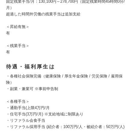
固定残業手当/月：130,100円～278,700円（固定残業時間45時間0分/
月）
超過した時間外労働の残業手当は追加支給
＜昇給有無＞
有
＜残業手当＞
有
待遇・福利厚生は
・各種社会保険完備（健康保険 / 厚生年金保険 / 労災保険 / 雇用保
険）
・副業・兼業可 ※事前申告制
＜各種手当＞
・通勤手当(上限4万円/月
・住宅手当(3万円/月) ※支給地域に制限あり
・リファラル会食手当
・リファラル採用手当 (紹介者：100万円/人・被紹介者：50万円/人)