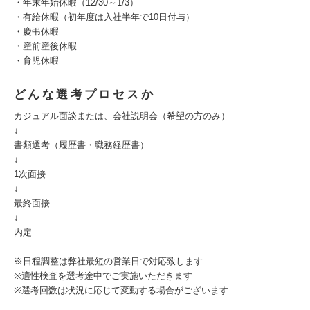
・年末年始休暇（12/30～1/3）
・有給休暇（初年度は入社半年で10日付与）
・慶弔休暇
・産前産後休暇
・育児休暇
どんな選考プロセスか
カジュアル面談または、会社説明会（希望の方のみ）
↓
書類選考（履歴書・職務経歴書）
↓
1次面接
↓
最終面接
↓
内定
※日程調整は弊社最短の営業日で対応致します
※適性検査を選考途中でご実施いただきます
※選考回数は状況に応じて変動する場合がございます