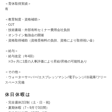
＜育休取得実績＞
有
＜教育制度・資格補助＞
・OJT
・技術書籍・外部有料セミナー費用会社負担
・オンライン勉強会の開催
・資格取得補助（資格受検料の負担、資格により取得祝い金）
＜給与＞
・給与改定（年4回）
※3ヶ月に1度の人事評価により昇給/昇格の可能性あり
＜その他＞
・ウォーターサーバー/エスプレッソマシン/電子レンジ/冷蔵庫/フリー
スペース完備
休日休暇は
・完全週休2日制（土・日・祝)
・夏期休暇（7～9月で3日間）