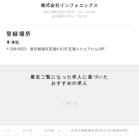
株式会社インフォエックス
厚生労働大臣許可番号：13-ユ-30266
紹介事業許可年：2007年
登録場所
本社
〒108-0023 東京都港区芝浦4-9-25 芝浦スクエアビル18F
最近ご覧になった求人に基づいた
おすすめの求人
ホーム
ハイク
コンサル
その他、コン
🌸名古屋勤務🌸賞与4か月×残業時間20H