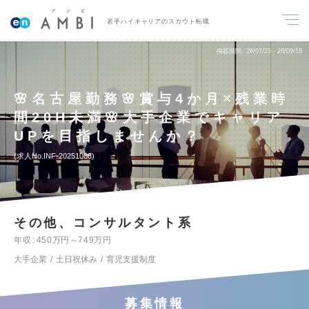
若手ハイキャリアのスカウト転職
掲載期間
26/07/23～26/09/16
🌸名古屋勤務🌸賞与4か月×残業時
間20H未満🌸大手企業でキャリア
UPを目指しませんか？
求人No.INF-20251008
その他、コンサルタント系
年収
450万円～749万円
大手企業
土日祝休み
育児支援制度
募集情報