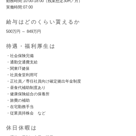
勤務時間:10:00-18:00（残業想定30H／月）
実働時間:07:00
給与はどのくらい貰えるか
500万円 ～ 849万円
待遇・福利厚生は
・社会保険完備
・通勤交通費支給
・関東IT健保
・社員食堂利用可
・正社員／専任社員向け確定拠出年金制度
・昼食代補助制度あり
・健康保険組合の保養所
・旅費の補助
・在宅勤務手当
・従業員持株会 など
休日休暇は