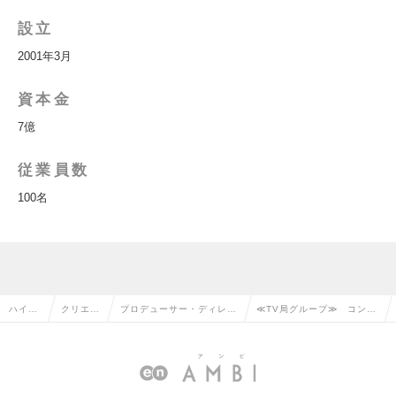
設立
2001年3月
資本金
7億
従業員数
100名
ハイク
クリエイ
プロデューサー・ディレク
≪TV局グループ≫ コンテ
ラス求
ティブ系
ター（Web・モバイル・
ンツプロデューサー／イベ
人TOP
の転職
ゲーム関連）の転職
ント企画の求人情報