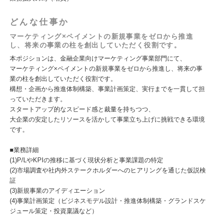
どんな仕事か
マーケティング×ペイメントの新規事業をゼロから推進
し、将来の事業の柱を創出していただく役割です。
本ポジションは、金融企業向けマーケティング事業部門にて、
マーケティング×ペイメントの新規事業をゼロから推進し、将来の事
業の柱を創出していただく役割です。
構想・企画から推進体制構築、事業計画策定、実行までを一貫して担
っていただきます。
スタートアップ的なスピード感と裁量を持ちつつ、
大企業の安定したリソースを活かして事業立ち上げに挑戦できる環境
です。
■業務詳細
(1)P/LやKPIの推移に基づく現状分析と事業課題の特定
(2)市場調査や社内外ステークホルダーへのヒアリングを通じた仮説検
証
(3)新規事業のアイディエーション
(4)事業計画策定（ビジネスモデル設計・推進体制構築・グランドスケ
ジュール策定・投資稟議など）