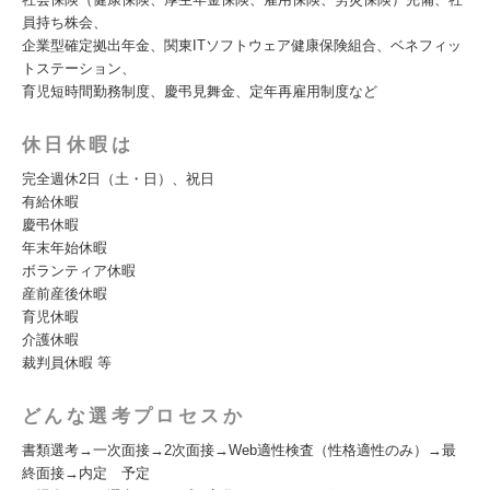
員持ち株会、
企業型確定拠出年金、関東ITソフトウェア健康保険組合、ベネフィッ
トステーション、
育児短時間勤務制度、慶弔見舞金、定年再雇用制度など
休日休暇は
完全週休2日（土・日）、祝日
有給休暇
慶弔休暇
年末年始休暇
ボランティア休暇
産前産後休暇
育児休暇
介護休暇
裁判員休暇 等
どんな選考プロセスか
書類選考→一次面接→2次面接→Web適性検査（性格適性のみ）→最
終面接→内定 予定