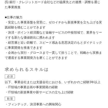
(5) 銀行・クレジットカード会社などの協業先との連携・調整を通じ
た事業推進
■仕事の魅力
・安定した事業基盤を背景に、ゼロイチから新規事業を立ち上げる実
践経験を積むことができます
・決済・ポイント経済圏など金融サービスの中核領域で、業界をリー
ドする新たな価値創出に携われます
・経営層と近い距離で、スピード感ある意思決定のもとダイナミック
に事業開発を推進できます
・企画から実行・グロースまで一貫して担うことで、戦略から実務ま
で通底する事業開発力を磨くことができます
求められるスキルは
必須
以下、事業会社または支援会社における、いずれかのご経験3年以上
・IT領域の事業企画や事業開発の経験
・IT領域の新規事業や新サービスの立ち上げ経験
歓迎
・フィンテック、決済事業への興味関心