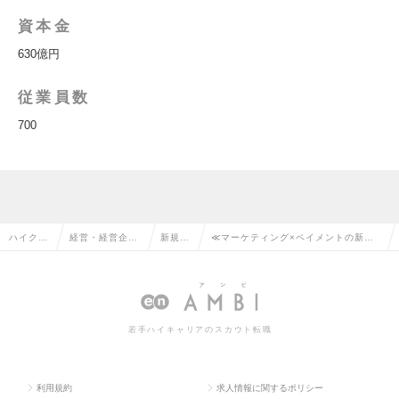
資本金
630億円
従業員数
700
ハイクラ
経営・経営企
新規事
≪マーケティング×ペイメントの新規
ス求人T
画・事業企画系
業の転
事業を新規創出≫ 事業企画／開発の
OP
の転職
職
求人情報
若手ハイキャリアのスカウト転職
利用規約
求人情報に関するポリシー