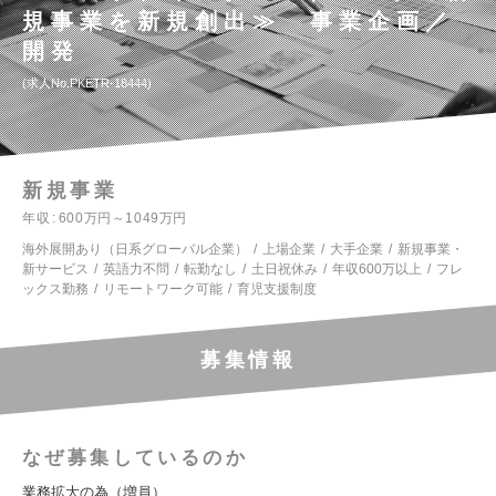
規事業を新規創出≫ 事業企画／
開発
求人No.PKETR-18444
新規事業
年収
600万円～1049万円
海外展開あり（日系グローバル企業）
上場企業
大手企業
新規事業・
新サービス
英語力不問
転勤なし
土日祝休み
年収600万以上
フレ
ックス勤務
リモートワーク可能
育児支援制度
募集情報
なぜ募集しているのか
業務拡大の為（増員）