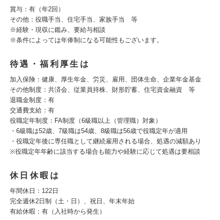
賞与：有（年2回）
その他：役職手当、住宅手当、家族手当 等
※経験・現収に鑑み、要給与相談
※条件によっては年俸制になる可能性もございます。
待遇・福利厚生は
加入保険：健康、厚生年金、労災、雇用、団体生命、企業年金基金
その他制度：共済会、従業員持株、財形貯蓄、住宅資金融資 等
退職金制度：有
交通費支給：有
役職定年制度：FA制度（6級職以上（管理職）対象）
・6級職は52歳、7級職は54歳、8級職は56歳で役職定年が適用
・役職定年後に専任職として継続雇用される場合、処遇の減額あり
※役職定年年齢に該当する場合も能力や経験に応じて処遇は要相談
休日休暇は
年間休日：122日
完全週休2日制（土・日）、祝日、年末年始
有給休暇：有（入社時から発生）