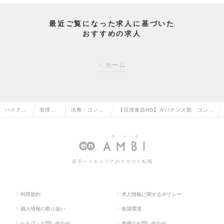
最近ご覧になった求人に基づいた
おすすめの求人
ホーム
ハイクラ
管理部
法務・コンプ
【日清食品HD】ガバナンス部 コンプ
ス求人T
門系の
ライアンスの
ライアンス 係長クラス想定 *Qの求
OP
転職
転職
人情報
若手ハイキャリアのスカウト転職
利用規約
求人情報に関するポリシー
個人情報の取り扱い
推奨環境
ヘルプ・お問い合わせ
参画のお問い合わせ