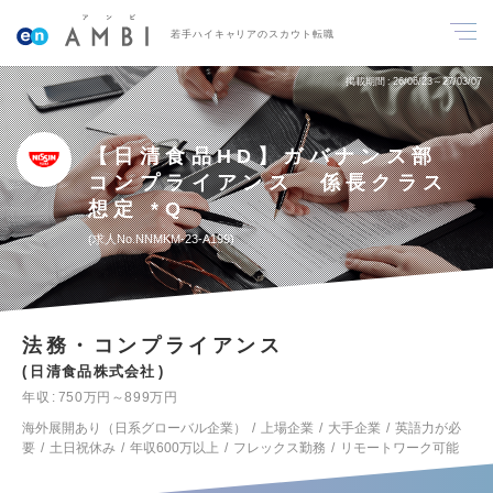
若手ハイキャリアのスカウト転職
掲載期間
26/06/23～27/03/07
【日清食品HD】ガバナンス部
コンプライアンス 係長クラス
想定 *Q
求人No.NNMKM-23-A199
法務・コンプライアンス
日清食品株式会社
年収
750万円～899万円
海外展開あり（日系グローバル企業）
上場企業
大手企業
英語力が必
要
土日祝休み
年収600万以上
フレックス勤務
リモートワーク可能