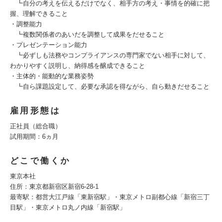
┗自分の考えを伝えるだけでなく、相手方の考え・事情を的確に把
握、理解できること
・調整能力
┗複数関係者のあいだを調整して成果をだせること
・プレゼンテーション能力
┗必ずしも法務やコンプライアンスの専門家でない相手に対して、
わかりやすく説明し、納得感を醸成できること
・主体的・能動的な業務姿勢
┗自ら課題設定して、必要な承認を得ながら、自ら動きだせること
雇用形態は
正社員（総合職）
試用期間：6ヵ月
どこで働くか
東京本社
住所：東京都新宿区新宿6-28-1
最寄駅：都営大江戸線「東新宿駅」・東京メトロ副都心線「新宿三丁
目駅」・東京メトロ丸ノ内線「新宿駅」