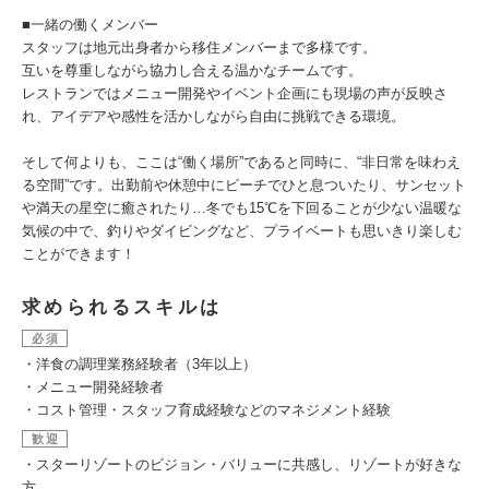
■一緒の働くメンバー
スタッフは地元出身者から移住メンバーまで多様です。
互いを尊重しながら協力し合える温かなチームです。
レストランではメニュー開発やイベント企画にも現場の声が反映さ
れ、アイデアや感性を活かしながら自由に挑戦できる環境。
そして何よりも、ここは“働く場所”であると同時に、“非日常を味わえ
る空間”です。出勤前や休憩中にビーチでひと息ついたり、サンセット
や満天の星空に癒されたり…冬でも15℃を下回ることが少ない温暖な
気候の中で、釣りやダイビングなど、プライベートも思いきり楽しむ
ことができます！
求められるスキルは
必須
・洋食の調理業務経験者（3年以上）
・メニュー開発経験者
・コスト管理・スタッフ育成経験などのマネジメント経験
歓迎
・スターリゾートのビジョン・バリューに共感し、リゾートが好きな
方