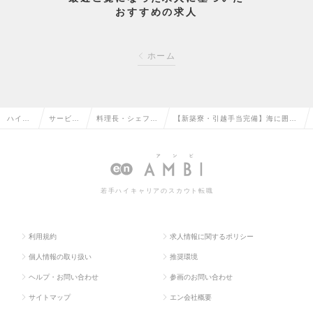
おすすめの求人
ホーム
ハイク
サービ
料理長・シェフ・
【新築寮・引越手当完備】海に囲ま
ラス求
ス・流通
調理師・メニュー
れた与論島のリゾートホテルで洋食
人TOP
系の転職
開発の転職
料理長募集の求人情報
若手ハイキャリアのスカウト転職
利用規約
求人情報に関するポリシー
個人情報の取り扱い
推奨環境
ヘルプ・お問い合わせ
参画のお問い合わせ
サイトマップ
エン会社概要