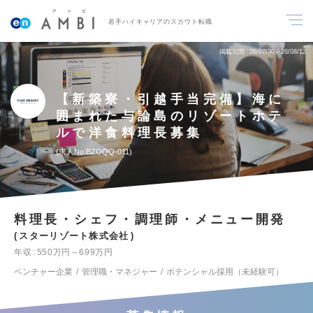
若手ハイキャリアのスカウト転職
掲載期間
26/07/30～26/08/12
【新築寮・引越手当完備】海に
囲まれた与論島のリゾートホテ
ルで洋食料理長募集
求人No.BZOQQ-011
料理長・シェフ・調理師・メニュー開発
スターリゾート株式会社
年収
550万円～699万円
ベンチャー企業
管理職・マネジャー
ポテンシャル採用（未経験可）