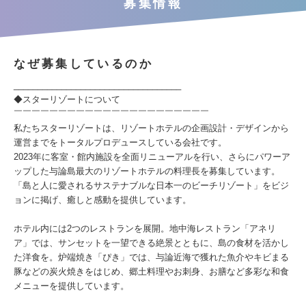
募集情報
なぜ募集しているのか
___________________________________
◆スターリゾートについて
￣￣￣￣￣￣￣￣￣￣￣￣￣￣￣￣￣￣￣￣￣￣
私たちスターリゾートは、リゾートホテルの企画設計・デザインから
運営までをトータルプロデュースしている会社です。
2023年に客室・館内施設を全面リニューアルを行い、さらにパワーア
ップした与論島最大のリゾートホテルの料理長を募集しています。
「島と人に愛されるサステナブルな日本一のビーチリゾート」をビジ
ョンに掲げ、癒しと感動を提供しています。
ホテル内には2つのレストランを展開。地中海レストラン「アネリ
ア」では、サンセットを一望できる絶景とともに、島の食材を活かし
た洋食を。炉端焼き「ぴき」では、与論近海で獲れた魚介やキビまる
豚などの炭火焼きをはじめ、郷土料理やお刺身、お膳など多彩な和食
メニューを提供しています。