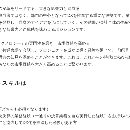
の変革をリードする、大きな影響力と達成感
担当者ではなく、部門の中心となってDXを推進する重要な役割です。
を発見し、自身のアイデアを形にしていく。その結果が会社全体の生産
きな影響力と達成感を味わえるポジションです。
テクノロジー」の専門性を磨き、市場価値を高める
と共通言語で会話し、プロジェクトを成功に導く経験を通じて、「経理
両方の知見を深めることができます。これは、これからの時代に求めら
あなたの市場価値を大きく高めることに繋がります。
るスキルは
以下どちらも必須となります）
次決算の業務経験（一通りの決算業務を自ら実行した経験）をお持ちの
アと協力してDX化を推進した経験がある方