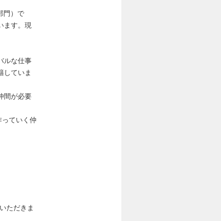
務部門）で
います。現
バルな仕事
籍していま
仲間が必要
緒に作っていく仲
ていただきま