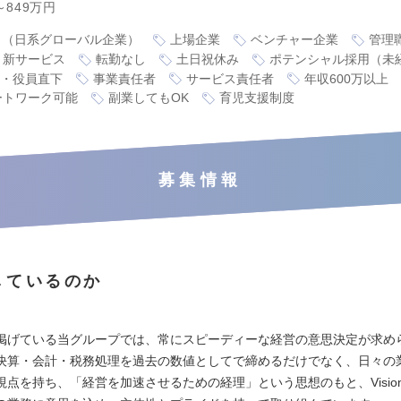
～849万円
り（日系グローバル企業）
上場企業
ベンチャー企業
管理
・新サービス
転勤なし
土日祝休み
ポテンシャル採用（未
・役員直下
事業責任者
サービス責任者
年収600万以上
ートワーク可能
副業してもOK
育児支援制度
募集情報
しているのか
掲げている当グループでは、常にスピーディーな経営の意思決定が求め
決算・会計・税務処理を過去の数値としてで締めるだけでなく、日々の
視点を持ち、「経営を加速させるための経理」という思想のもと、Visio