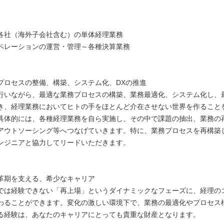
各社（海外子会社含む）の単体経理業務
ペレーションの運営・管理～各種決算業務
プロセスの整備、構築、システム化、DXの推進
行いながら、最適な業務プロセスの構築、業務最適化、システム化し、
き、経理業務においてヒトの手をほとんど介在させない世界を作ること
具体的には、各種経理業務を自ら実施し、その中で課題の抽出、業務の
アウトソーシング等へつなげていきます。特に、業務プロセスを再構築
ンジニアと協力してリードいただきます。
】
革期を支える、希少なキャリア
では経験できない「再上場」というダイナミックなフェーズに、経理の
わることができます。変化の激しい環境下で、業務の最適化やプロセス
る経験は、あなたのキャリアにとっても貴重な財産となります。