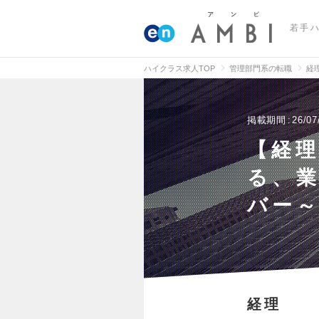
若手
ハイクラス求人TOP
管理部門系の転職
経
掲載期間
26/07
【経理
る、
バー
経理