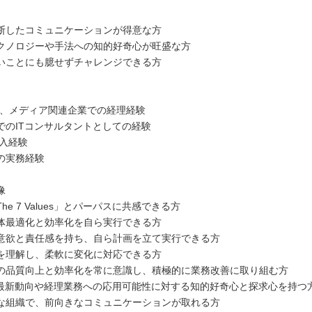
断したコミュニケーションが得意な方
クノロジーや手法への知的好奇心が旺盛な方
いことにも臆せずチャレンジできる方
aS、メディア関連企業での経理経験
でのITコンサルタントとしての経験
導入経験
の実務経験
像
he 7 Values」とパーパスに共感できる方
体最適化と効率化を自ら実行できる方
意欲と責任感を持ち、自ら計画を立て実行できる方
を理解し、柔軟に変化に対応できる方
の品質向上と効率化を常に意識し、積極的に業務改善に取り組む方
の最新動向や経理業務への応用可能性に対する知的好奇心と探求心を持つ
な組織で、前向きなコミュニケーションが取れる方