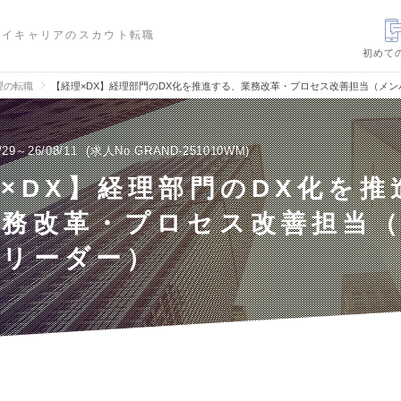
ハイキャリアのスカウト転職
初めて
理の転職
【経理×DX】経理部門のDX化を推進する、業務改革・プロセス改善担当（メ
/29～26/08/11
求人No.GRAND-251010WM
×DX】経理部門のDX化を推
業務改革・プロセス改善担当
～リーダー）