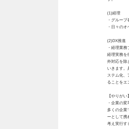
(1)経理
・グループ
・日々のオ
(2)DX推進
・経理業務
経理実務を
外対応を除
いきます。
ステム化、
ることをエ
【やりがい
・企業の変
多くの企業
ーとして携
考え実行す