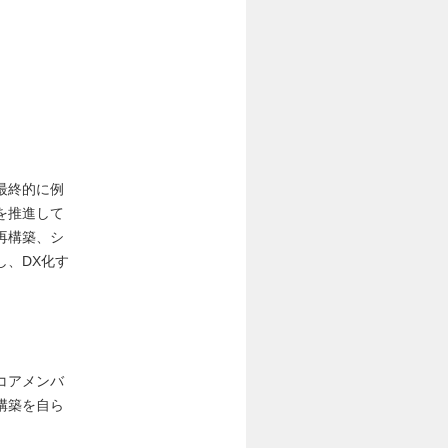
最終的に例
を推進して
再構築、シ
し、DX化す
コアメンバ
構築を自ら