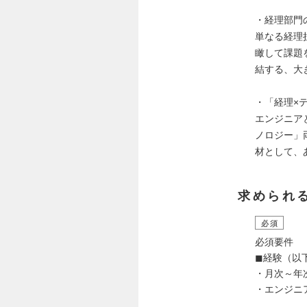
・経理部門
単なる経理
瞰して課題
結する、大
・「経理×
エンジニア
ノロジー」
材として、
求められ
必須
必須要件
◼︎経験（
・月次～年
・エンジニ