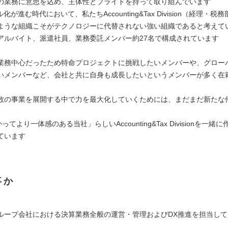
の業務に意思を込め、主体性とプライドを持って取り組んでいます
化が進む時代において、私たちAccounting&Tax Division（経理・税
ような組織こそがテクノロジーに代替されない強い組織であると考えて
アルバイト、派遣社員、業務委託メンバー約27名で構成されています
業務中心だったため特命プロジェクトに挑戦したいメンバーや、グロー
いメンバーなど、会社と共に自身も成長したいというメンバーが多く在
数の事業を展開する中で力を最大化していくためには、まだまだ新たな
向かってより一体感のある当社」らしいAccounting&Tax Divisionを一
ています
事か
ループ会社における決算業務全般の運営・管理およびDX推進を担当し