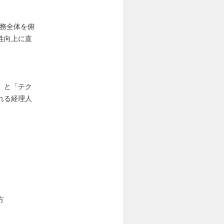
業務全体を俯
性向上に直
」と「テク
れる経理人
方