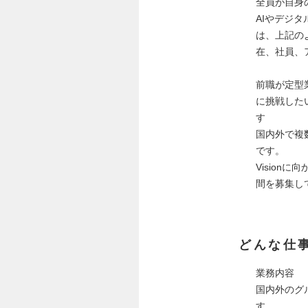
全員が自身
AIやデジタル
は、上記の
在、社員、
前職が定型
に挑戦した
す
国内外で複
です。
Visionに
間を募集し
どんな仕
業務内容
国内外のグ
す。