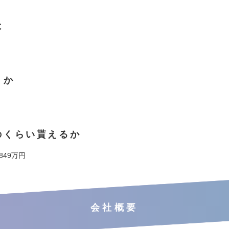
は
くか
のくらい貰えるか
 849万円
会社概要