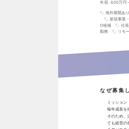
年収
600万円
海外展開あ
新規事業
O候補
社長
勤務
リモ
なぜ募集
ミッション
毎年成長を
そのため、
ても経営の