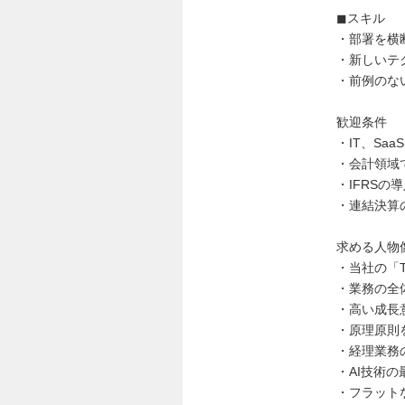
◼︎スキル
・部署を横
・新しいテ
・前例のな
歓迎条件
・IT、Sa
・会計領域
・IFRSの
・連結決算
求める人物
・当社の「T
・業務の全
・高い成長
・原理原則
・経理業務
・AI技術
・フラット