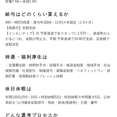
実働7.5H＋休憩1.5H
給与はどのくらい貰えるか
400～480万程度・賞与年2回(6・12月)※冬固定（1.5ケ月）
【残業代】全額支給
【インセンティブ】月:予算達成で全スタッフに1万円～。達成率が上
がるにつれ、金額が増える。半期:予算達成で10-80万支給。店規模で
金額決定
待遇・福利厚生は
・交通費全額・時間外手当・役職手当・報奨金制度・地域手当・社会
保険完備・社員割引・制服貸与・退職金制度・ベネフィットワン・財
形貯蓄・長期勤続者リフレッシュ休暇
休日休暇は
年間120日(月9～10日＋特別休暇5日)・特別休暇※年間最大5日。公休
有給をつけ9連休迄取得可・有給・産休(実績有)・介護・慶弔
どんな選考プロセスか