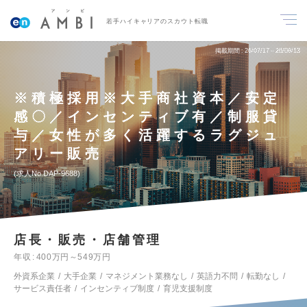
若手ハイキャリアのスカウト転職
掲載期間
26/07/17～26/08/13
※積極採用※大手商社資本／安定
感〇／インセンティブ有／制服貸
与／女性が多く活躍するラグジュ
アリー販売
求人No.DAP-9688
店長・販売・店舗管理
年収
400万円～549万円
外資系企業
大手企業
マネジメント業務なし
英語力不問
転勤なし
サービス責任者
インセンティブ制度
育児支援制度