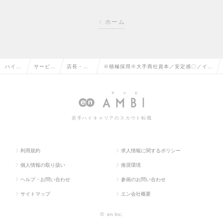
ホーム
ハイク
サービ
店長・販
※積極採用※大手商社資本／安定感〇／イン
ラス求
ス・流通
売・店舗
センティブ有／制服貸与／女性が多く活躍す
人TOP
系の転職
管理の転
るラグジュアリー販売の求人情報
職
若手ハイキャリアのスカウト転職
利用規約
求人情報に関するポリシー
個人情報の取り扱い
推奨環境
ヘルプ・お問い合わせ
参画のお問い合わせ
サイトマップ
エン会社概要
©
en Inc.