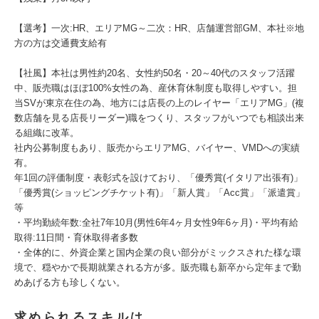
【選考】一次:HR、エリアMG～二次：HR、店舗運営部GM、本社※地
方の方は交通費支給有
【社風】本社は男性約20名、女性約50名・20～40代のスタッフ活躍
中、販売職はほぼ100%女性の為、産休育休制度も取得しやすい。担
当SVが東京在住の為、地方には店長の上のレイヤー「エリアMG」(複
数店舗を見る店長リーダー)職をつくり、スタッフがいつでも相談出来
る組織に改革。
社内公募制度もあり、販売からエリアMG、バイヤー、VMDへの実績
有。
年1回の評価制度・表彰式を設けており、「優秀賞(イタリア出張有)」
「優秀賞(ショッピングチケット有)」「新人賞」「Acc賞」「派遣賞」
等
・平均勤続年数:全社7年10月(男性6年4ヶ月女性9年6ヶ月)・平均有給
取得:11日間・育休取得者多数
・全体的に、外資企業と国内企業の良い部分がミックスされた様な環
境で、穏やかで長期就業される方が多。販売職も新卒から定年まで勤
めあげる方も珍しくない。
求められるスキルは