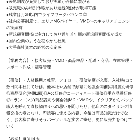
●表彰制度が充実しており実績が評価に繋がる
●販売職のみ特別休暇があり連続9連休が取得可能
●残業は月3H以内でライフワークバランス◎
●社内公募制度で、エリアMGバイヤー、VMDへのキャリアチェンジ
の実績有
●新規顧客開拓に注力しており近年若年層の新規顧客開拓が成功
●国内企業のような穏やかな社風
●大手商社資本の経営の安定感
【業務内容】・接客販売・VMD・商品検品・配送・商品、在庫管理・
レポート作成・顧客管理
【研修】・人材採用と教育、フォロー、研修制度が充実。入社時には
数日間本社にて研修。他本社や店舗で頻繁に勉強会開催(◎階層別研修
◎商品研究(半期1回)◎Acc研修◎コーディネート研修◎重点品番研修
◎e-ランニング(商品説明や英会話)MD・VMDや、イタリアからバッグ
職人を呼んで直接物作りへの思いを聞けたり、他店のスタイリング情
報交換の場となり、即接客に使える内容。今後は商品知識だけでな
く、お客様に寄りそうパーソナルな接客に寄せ、更に販売力をつけて
いく
【残業】月3H以内