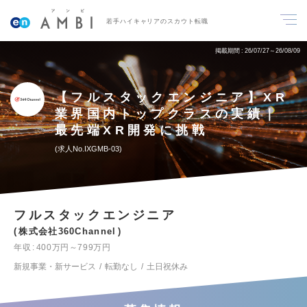
若手ハイキャリアのスカウト転職
掲載期間
26/07/27～26/08/09
【フルスタックエンジニア】XR
業界国内トップクラスの実績｜
最先端XR開発に挑戦
求人No.IXGMB-03
フルスタックエンジニア
株式会社360Channel
年収
400万円～799万円
新規事業・新サービス
転勤なし
土日祝休み