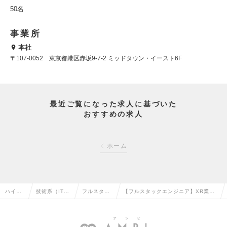
50名
事業所
本社
〒107-0052 東京都港区赤坂9-7-2 ミッドタウン・イースト6F
最近ご覧になった求人に基づいた
おすすめの求人
ホーム
ハイク
技術系（IT・
フルスタッ
【フルスタックエンジニア】XR業界
ラス求
Web・通信
クエンジニ
国内トップクラスの実績｜最先端XR
人TOP
系）の転職
アの転職
開発に挑戦の求人情報