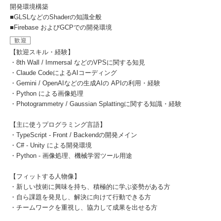
開発環境構築
■GLSLなどのShaderの知識全般
■Firebase およびGCPでの開発環境
歓迎
【歓迎スキル・経験】
・8th Wall / Immersal などのVPSに関する知見
・Claude CodeによるAIコーディング
・Gemini / OpenAIなどの生成AIの APIの利用・経験
・Python による画像処理
・Photogrammetry / Gaussian Splattingに関する知識・経験
【主に使うプログラミング言語】
・TypeScript - Front / Backendの開発メイン
・C# - Unity による開発環境
・Python - 画像処理、機械学習ツール用途
【フィットする人物像】
・新しい技術に興味を持ち、積極的に学ぶ姿勢がある方
・自ら課題を発見し、解決に向けて行動できる方
・チームワークを重視し、協力して成果を出せる方