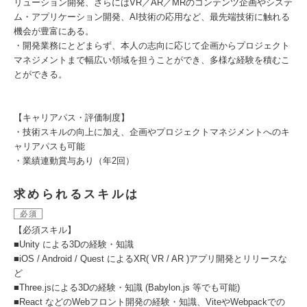
リューション開発、さらにはVR／AR／MRのコンテンツ企画やシステ
ム・アプリケーション開発、AI技術の応用など、最先端技術に触れる
機会が豊富にある。
・開発業務にとどまらず、本人の志向に応じて企画からプロジェクト
マネジメントまで幅広い領域を担うことができ、多様な経験を積むこ
とができる。
【キャリアパス・評価制度】
・技術スキルの向上に加え、企画やプロジェクトマネジメントへのキ
ャリアパスも可能
・業績連動賞与あり（年2回）
求められるスキルは
必須
【必須スキル】
■Unity による3Dの経験・知識
■iOS / Android / Quest によるXR( VR / AR )アプリ開発とリリースな
ど
■Three.jsによる3Dの経験・知識 (Babylon.js 等でも可能)
■React などのWebフロント開発の経験・知識、ViteやWebpackでの