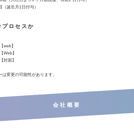
暇（誕生月1日付与）
考プロセスか
【web】
査【Web】
接【対面】
ーは変更の可能性があります。
会社概要