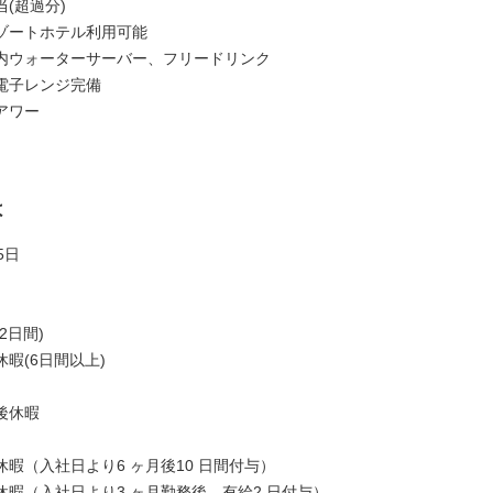
(超過分)
ゾートホテル利用可能
内ウォーターサーバー、フリードリンク
電子レンジ完備
アワー
は
5日
2日間)
暇(6日間以上)
後休暇
暇（入社日より6 ヶ月後10 日間付与）
休暇（入社日より3 ヶ月勤務後、有給2 日付与）