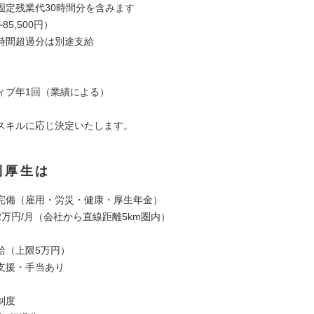
固定残業代30時間分を含みます
~85,500円）
時間超過分は別途支給
ィブ年1回（業績による）
スキルに応じ決定いたします。
利厚生は
完備（雇用・労災・健康・厚生年金）
2万円/月（会社から直線距離5km圏内）
給（上限5万円）
支援・手当あり
制度