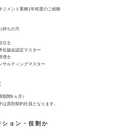
ネジメント業務1年程度のご経験
お持ちの方
取引士
券化協会認定マスター
管理士
ンサルティングマスター
は
用期間6ヵ月）
中は原則契約社員となります。
ジション・役割か