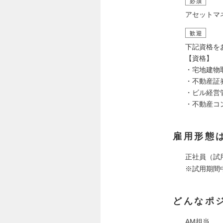
必須
アセットマ
歓迎
下記資格を
【資格】
・宅地建物
・不動産証
・ビル経営
・不動産コ
雇用形態
正社員（試
※試用期間
どんなポ
AM担当