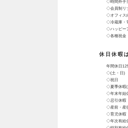
◇時間外手当
◇会員制リ
◇オフィス
◇冷蔵庫・
◇ハッピー
◇各種祝金
休日休暇
年間休日12
◇(土・日)
◇祝日
◇夏季休暇(
◇年末年始休
◇忌引休暇
◇産前・産
◇育児休暇
◇年次有給休
◇特別有給