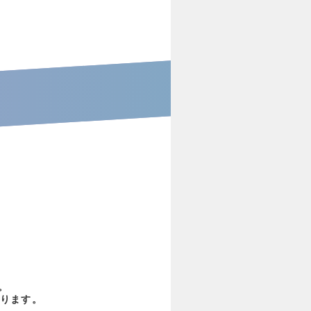
。
ります。