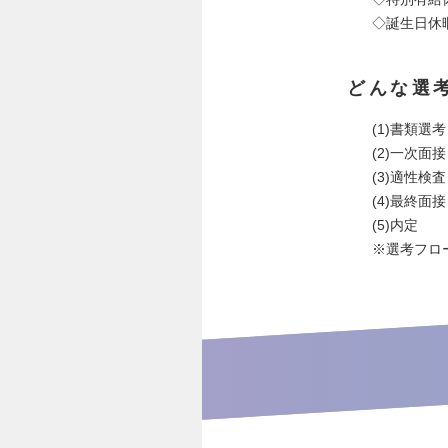
◇誕生日休
どんな選
(1)書類選考
(2)一次面接
(3)適性検
(4)最終面
(5)内定
※選考フロ