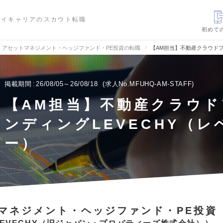
ハイキャリアのスカウト転職
初めて
アセットマネジメント・ヘッジファンド・PE投資の転職
【AM担当】不動産クラウドフ
掲載期間
26/08/05～26/08/18
求人No.MFUHQ-AM-STAFF
【AM担当】不動産クラウド
ンディングLEVECHY（レ
ー）
マネジメント・ヘッジファンド・PE投資