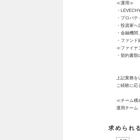
≪運用≫
・LEVEC
・プロパテ
・投資家へ
・金融機関
・ファンド
≪ファイナ
・契約書類
上記業務を
ご経験に応
≪チーム構
運用チーム
求められ