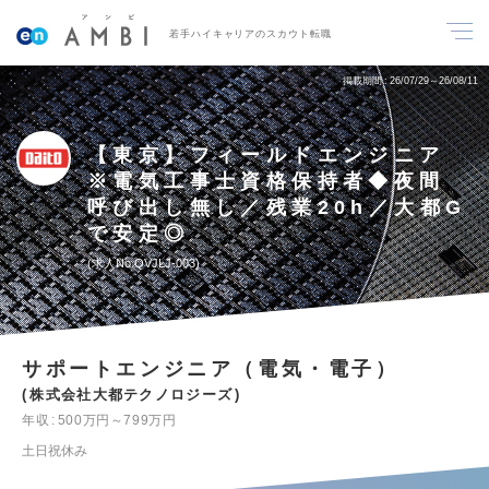
若手ハイキャリアのスカウト転職
掲載期間
26/07/29～26/08/11
【東京】フィールドエンジニア
※電気工事士資格保持者◆夜間
呼び出し無し／残業20h／大都G
で安定◎
求人No.QVJLJ-003
サポートエンジニア（電気・電子）
株式会社大都テクノロジーズ
年収
500万円～799万円
土日祝休み