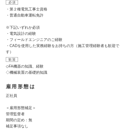
必須
・第２種電気工事士資格
・普通自動車運転免許
※下記いずれか必須
・電気設計の経験
・フィールドエンジニアのご経験
・CADを使用した実務経験をお持ちの方（施工管理経験者も歓迎で
す）
歓迎
◇FA機器の知識、経験
◇機械装置の基礎的知識
雇用形態は
正社員
＜雇用形態補足＞
管理監督者
期間の定め：無
補足事項なし