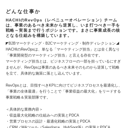
どんな仕事か
HACHIのRevOps（レベニューオペレーション）チーム
は、事業のあるべき未来から逆算し、いま打つべき一手を
戦略～実装まで行うポジションです。まさに事業成長の核
となる仕組みを構築しています。
◤B2Bマーケティング・B2Cマーケティング・制作ディレクション◢
HACHIのRevOpsは、単なる「マーケティング担当」とは全く異なり
「事業開発型のマーケティング担当」と言える存在です。
マーケティング担当とは、ビジネスフローの一部を担っているにすぎ
ませんが、RevOpsは事業のあるべき未来そのものから逆算して戦略
を立て、具体的な施策に落とし込んでいます。
RevOpsとは、目指すべきKPIに向けてビジネスプロセスを最適化し、
「事業の全体最適」を行うことで「事業収益の最大化」をリードする
事業戦略＆実装部隊です。
＜具体的な業務内容＞
・収益最大化戦略の仕組みへの実装とPDCA
・営業プロセスの設計・最適化戦略の実装とPDCA
・CRM／MAツール（Salesforce、HubSpot等）の実装とPDCA