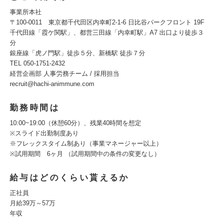
事業所本社
〒100-0011 東京都千代田区内幸町2-1-6 日比谷パークフロント 19F
千代田線「霞ケ関駅」、都営三田線「内幸町駅」A7 出口より徒歩３
分
銀座線「虎ノ門駅」徒歩５分、新橋駅 徒歩７分
TEL 050-1751-2432
経営企画部 人事労務チーム / 採用担当
recruit@hachi-animmune.com
勤務時間は
10:00~19:00（休憩60分）、残業40時間を想定
※スライド出勤制度あり
※フレックスタイム制あり（事業マネージャー以上）
※試用期間 6ヶ月 （試用期間中の条件の変更なし）
給与はどのくらい貰えるか
正社員
月給39万～57万
年収