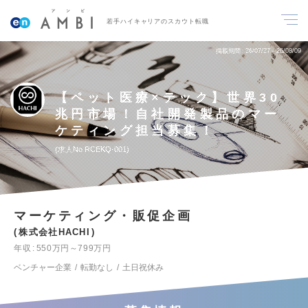
若手ハイキャリアのスカウト転職
掲載期間
26/07/27～26/08/09
【ペット医療×テック】世界30
兆円市場！自社開発製品のマー
ケティング担当募集！
求人No.RCEKQ-001
マーケティング・販促企画
株式会社HACHI
年収
550万円～799万円
ベンチャー企業
転勤なし
土日祝休み