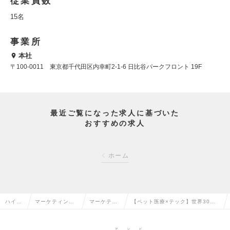
従業員数
15名
事業所
本社
〒100-0011 東京都千代田区内幸町2-1-6 日比谷パークフロント 19F
最近ご覧になった求人に基づいた
おすすめの求人
ホーム
ハイク
マーケティン
マーケティ
【ペット医療×テック】世界30兆
ラス求
グ・販促企画・
ング・販促
円市場！自社開発製品のマーケテ