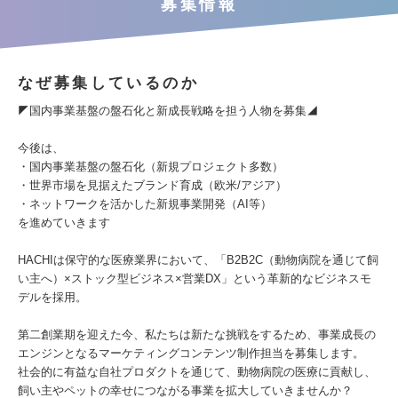
募集情報
なぜ募集しているのか
◤国内事業基盤の盤石化と新成長戦略を担う人物を募集◢
今後は、
・国内事業基盤の盤石化（新規プロジェクト多数）
・世界市場を見据えたブランド育成（欧米/アジア）
・ネットワークを活かした新規事業開発（AI等）
を進めていきます
HACHIは保守的な医療業界において、「B2B2C（動物病院を通じて飼
い主へ）×ストック型ビジネス×営業DX」という革新的なビジネスモ
デルを採用。
第二創業期を迎えた今、私たちは新たな挑戦をするため、事業成長の
エンジンとなるマーケティングコンテンツ制作担当を募集します。
社会的に有益な自社プロダクトを通じて、動物病院の医療に貢献し、
飼い主やペットの幸せにつながる事業を拡大していきませんか？