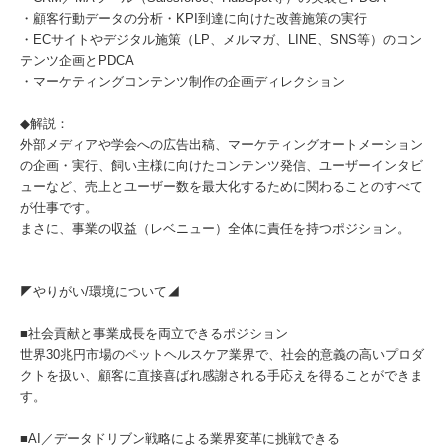
・顧客行動データの分析・KPI到達に向けた改善施策の実行
・ECサイトやデジタル施策（LP、メルマガ、LINE、SNS等）のコン
テンツ企画とPDCA
・マーケティングコンテンツ制作の企画ディレクション
◆解説：
外部メディアや学会への広告出稿、マーケティングオートメーション
の企画・実行、飼い主様に向けたコンテンツ発信、ユーザーインタビ
ューなど、売上とユーザー数を最大化するために関わることのすべて
が仕事です。
まさに、事業の収益（レベニュー）全体に責任を持つポジション。
◤やりがい/環境について◢
■社会貢献と事業成長を両立できるポジション
世界30兆円市場のペットヘルスケア業界で、社会的意義の高いプロダ
クトを扱い、顧客に直接喜ばれ感謝される手応えを得ることができま
す。
■AI／データドリブン戦略による業界変革に挑戦できる