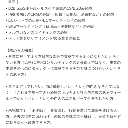
歓迎
• B2B SaaSまたはヘルスケア領域のCS/BizDev経験
• 消費者向けのCRMの経験 ・広報（日用品、消費財など）の経験
• ECショップの店長やECマーケティングの経験
• SNSマーケティング（日用品・消費財など）の経験
• メルマガなどのライティングの経験
• ペット業界やサプリメント/製薬業界の知見
【求める人物像】
• 事業に対してより本質的な部分で貢献できるようになりたいと考え
ている方（広告代理やコンサルティングの延長線上ではなく、事業の
本質そのものにダイレクトに貢献できる実力を身につけたいという考
えのある方）
• スキルアップしたい、自己成長したい、という内向きな考えではな
く、「これまで培ってきた経験スキルをより社会的意義のあるフィー
ルドで活かしたい」という外向きのエネルギーで仕事をしたい方
• 未完成でも 「まず動く」を実践し、行動を通じて成長を遂げる人
方。過去の慣習に囚われず、未知の領域に自ら挑戦し、完璧を待たず
に動きながら改善できる方。