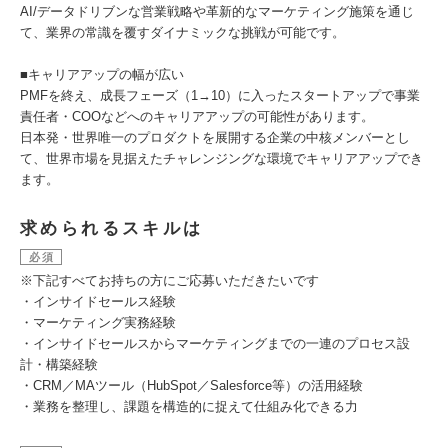
AI/データドリブンな営業戦略や革新的なマーケティング施策を通じ
て、業界の常識を覆すダイナミックな挑戦が可能です。
■キャリアアップの幅が広い
PMFを終え、成長フェーズ（1→10）に入ったスタートアップで事業
責任者・COOなどへのキャリアアップの可能性があります。
日本発・世界唯一のプロダクトを展開する企業の中核メンバーとし
て、世界市場を見据えたチャレンジングな環境でキャリアアップでき
ます。
求められるスキルは
必須
※下記すべてお持ちの方にご応募いただきたいです
・インサイドセールス経験
・マーケティング実務経験
・インサイドセールスからマーケティングまでの一連のプロセス設
計・構築経験
・CRM／MAツール（HubSpot／Salesforce等）の活用経験
・業務を整理し、課題を構造的に捉えて仕組み化できる力