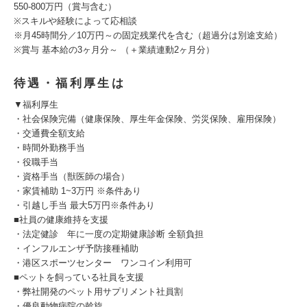
550-800万円（賞与含む）
※スキルや経験によって応相談
※月45時間分／10万円～の固定残業代を含む（超過分は別途支給）
※賞与 基本給の3ヶ月分～ （＋業績連動2ヶ月分）
待遇・福利厚生は
▼福利厚生
・社会保険完備（健康保険、厚生年金保険、労災保険、雇用保険）
・交通費全額支給
・時間外勤務手当
・役職手当
・資格手当（獣医師の場合）
・家賃補助 1~3万円 ※条件あり
・引越し手当 最大5万円※条件あり
■社員の健康維持を支援
・法定健診 年に一度の定期健康診断 全額負担
・インフルエンザ予防接種補助
・港区スポーツセンター ワンコイン利用可
■ペットを飼っている社員を支援
・弊社開発のペット用サプリメント社員割
・優良動物病院の斡旋