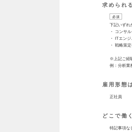
求められ
必須
下記いずれ
・ コンサ
・ ITエ
・ 戦略策
※上記ご経
例：分析業
雇用形態
正社員
どこで働
特記事項な