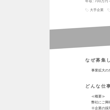
年収
700万円
大手企業
なぜ募集
事業拡大の
どんな仕
≪概要≫
弊社にご興
※企業の採