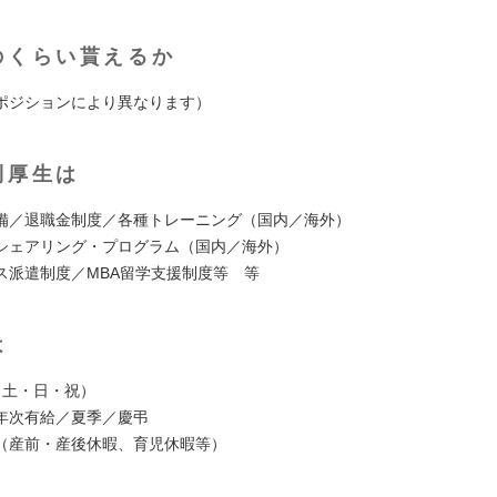
のくらい貰えるか
ポジションにより異なります）
利厚生は
備／退職金制度／各種トレーニング（国内／海外）
シェアリング・プログラム（国内／海外）
ス派遣制度／MBA留学支援制度等 等
は
（土・日・祝）
年次有給／夏季／慶弔
（産前・産後休暇、育児休暇等）