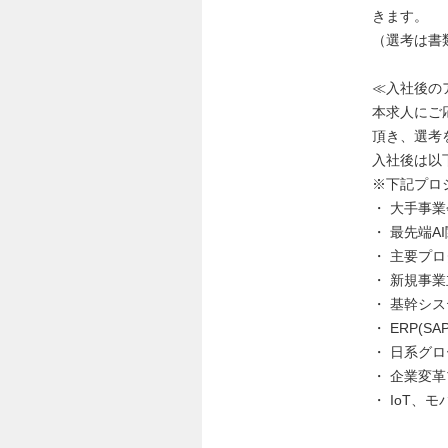
きます。
（選考は書
≪入社後の
本求人にご
頂き、選考
入社後は以
※下記プロ
・ 大手事
・ 最先端
・ 主要プロ
・ 新規事
・ 基幹シ
・ ERP(
・ 日系グ
・ 企業変
・ IoT