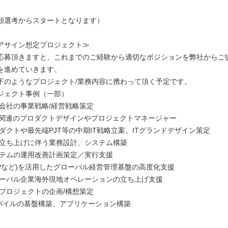
類選考からスタートとなります）
アサイン想定プロジェクト≫
応募頂きますと、これまでのご経験から適切なポジションを弊社からご
を進めていきます。
下のようなプロジェクト/業務内容に携わって頂く予定です。
ジェクト事例（一部）
業会社の事業戦略/経営戦略策定
AI関連のプロダクトデザインやプロジェクトマネージャー
ダクトや最先端PJT等の中期IT戦略立案、ITグランドデザイン策定
業立ち上げに伴う業務設計、システム構築
ステムの運用改善計画策定／実行支援
SAPなど)を活用したグローバル経営管理基盤の高度化支援
ローバル企業海外現地オペレーションの立ち上げ支援
革プロジェクトの企画/構想策定
、モバイルの基盤構築、アプリケーション構築