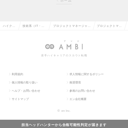
ホーム
ハイクラ
技術系（IT・We
プロジェクトマネージャー
プロジェクトマネ
ス求人T
b・通信系）の転
（Web・オープン系）の
ージャーの求人情
OP
職
転職
報
若手ハイキャリアのスカウト転職
利用規約
求人情報に関するポリシー
個人情報の取り扱い
推奨環境
ヘルプ・お問い合わせ
参画のお問い合わせ
サイトマップ
エン会社概要
©
en Inc.
担当ヘッドハンターから
合格可能性判定
が届きます