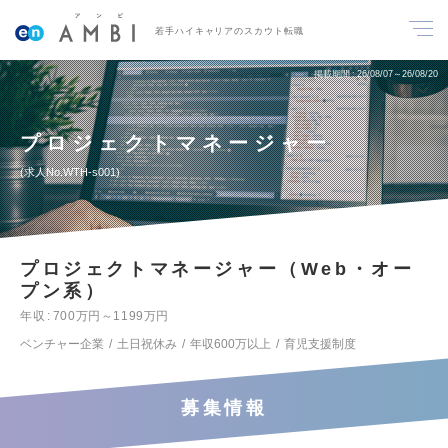
若手ハイキャリアのスカウト転職
掲載期間
26/08/07～26/08/20
プロジェクトマネージャー
求人No.WTH-s001
プロジェクトマネージャー（Web・オー
プン系）
年収
700万円～1199万円
ベンチャー企業
土日祝休み
年収600万以上
育児支援制度
募集情報