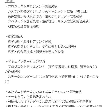
必須
・プロジェクトマネジメント実務経験
システム開発プロジェクトのマネジメント経験 : 3年以上
要件定義から検収までの一連のプロジェクト管理経験
プロジェクト計画策定・進捗管理・リスク管理の実務経験
成果物の品質管理経験
・顧客対応力
顧客折衝・要件ヒアリング経験
顧客の課題を引き出し、要件に落とし込んだ経験
顧客との合意形成・調整を主導した経験
・ドキュメンテーション能力
プロジェクトドキュメント （要件定義書、仕様書、議事録など）
の作成経験
ステークホルダーに応じた資料作成 （経営層向け、技術者向けな
ど）
・エンジニアチームとのコミュニケーション・調整能力
・データを用いた意思決定スキル
・AI技術およびそのビジネス活用に対する強い興味と学習意欲
・日本語：流暢以上 （プロダクト開発や顧客折衝において齟齬なく議