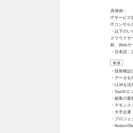
具体例：
ITサービ
ITコンサ
・以下のい
クラウドサー
析、Web
・日本語：
歓迎
・技術検証(
・データを
・LLMを
・SaaS
・顧客の業
・デモンス
・大手企業
・プロジェ
・Notio