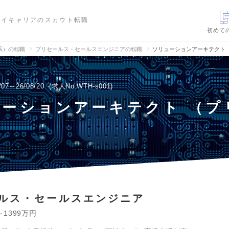
ハイキャリアのスカウト転職
初めて
信系）の転職
プリセールス・セールスエンジニアの転職
ソリューションアーキテクト 
/07～26/08/20
求人No.WTH-s001
ューションアーキテクト （プ
）
ルス・セールスエンジニア
～1399万円