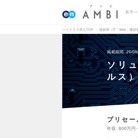
若手
ハイクラス求人TOP
技術系（IT・Web・通
掲載期間
26/08
ソリ
ルス
プリセー
年収
800万円