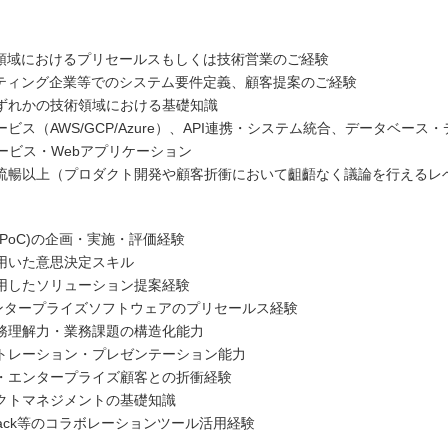
ス領域におけるプリセールスもしくは技術営業のご経験
ルティング企業等でのシステム要件定義、顧客提案のご経験
ずれかの技術領域における基礎知識
ビス（AWS/GCP/Azure）、API連携・システム統合、データベース
サービス・Webアプリケーション
流暢以上（プロダクト開発や顧客折衝において齟齬なく議論を行えるレ
PoC)の企画・実施・評価経験
用いた意思決定スキル
活用したソリューション提案経験
/エンタープライズソフトウェアのプリセールス経験
務理解力・業務課題の構造化能力
トレーション・プレゼンテーション能力
・エンタープライズ顧客との折衝経験
クトマネジメントの基礎知識
n/Slack等のコラボレーションツール活用経験