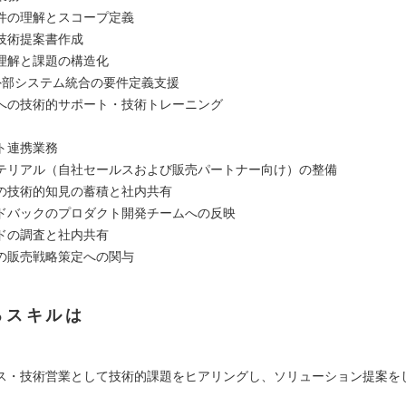
件の理解とスコープ定義
・技術提案書作成
理解と課題の構造化
・外部システム統合の要件定義支援
への技術的サポート・技術トレーニング
ト連携業務
テリアル（自社セールスおよび販売パートナー向け）の整備
の技術的知見の蓄積と社内共有
ドバックのプロダクト開発チームへの反映
ドの調査と社内共有
の販売戦略策定への関与
るスキルは
ス・技術営業として技術的課題をヒアリングし、ソリューション提案を