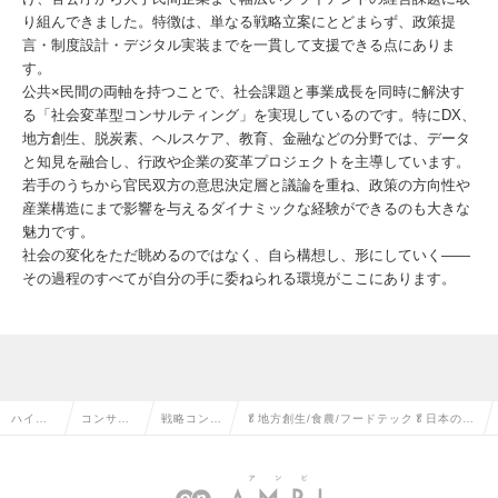
り組んできました。特徴は、単なる戦略立案にとどまらず、政策提
言・制度設計・デジタル実装までを一貫して支援できる点にありま
す。
公共×民間の両軸を持つことで、社会課題と事業成長を同時に解決す
る「社会変革型コンサルティング」を実現しているのです。特にDX、
地方創生、脱炭素、ヘルスケア、教育、金融などの分野では、データ
と知見を融合し、行政や企業の変革プロジェクトを主導しています。
若手のうちから官民双方の意思決定層と議論を重ね、政策の方向性や
産業構造にまで影響を与えるダイナミックな経験ができるのも大きな
魅力です。
社会の変化をただ眺めるのではなく、自ら構想し、形にしていく——
その過程のすべてが自分の手に委ねられる環境がここにあります。
ハイク
コンサル
戦略コンサ
🥬地方創生/食農/フードテック🥬日本の食
ラス求
タント系
ルタントの
を支えるコンサルタントへ！（年収～100
人TOP
の転職
転職
0万）の求人情報