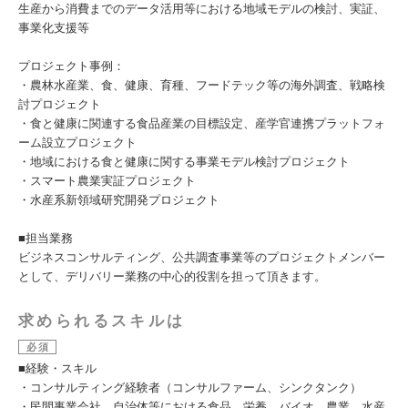
生産から消費までのデータ活用等における地域モデルの検討、実証、
事業化支援等
プロジェクト事例：
・農林水産業、食、健康、育種、フードテック等の海外調査、戦略検
討プロジェクト
・食と健康に関連する食品産業の目標設定、産学官連携プラットフォ
ーム設立プロジェクト
・地域における食と健康に関する事業モデル検討プロジェクト
・スマート農業実証プロジェクト
・水産系新領域研究開発プロジェクト
■担当業務
ビジネスコンサルティング、公共調査事業等のプロジェクトメンバー
として、デリバリー業務の中心的役割を担って頂きます。
求められるスキルは
必須
■経験・スキル
・コンサルティング経験者（コンサルファーム、シンクタンク）
・民間事業会社、自治体等における食品、栄養、バイオ、農業、水産