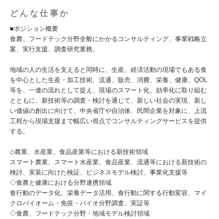
どんな仕事か
■ポジション概要
食農、フードテック分野全般にかかるコンサルティング、事業戦略立
案、実行支援、調査研究業務。
地域の人の生活を支えると同時に、生産、経済活動の現場でもある食
を中心とした生産・加工技術、流通、販売、消費、栄養、健康、QOL
等を、一連の流れとして捉え、現場のスマート化、効率化に取り組む
とともに、新技術等の調査・検討を通じて、新しい社会の実現、新し
い価値の創出に向けて、中央省庁や自治体、民間企業を対象に、上流
工程から現場支援まで幅広い視点でコンサルティングサービスを提供
する。
◇農業、水産業、食品産業等における新技術領域
スマート農業、スマート水産業、食品産業、流通等における新技術の
検討、実装に向けた検証、ビジネスモデル検討、事業化支援等
◇食農と健康における分野連携領域
食行動のデータ化、栄養データ活用、食行動に関する行動変容、マイ
クロバイオーム・免疫・バイオ分野調査、実証等
◇食農、フードテック分野・地域モデル検討領域