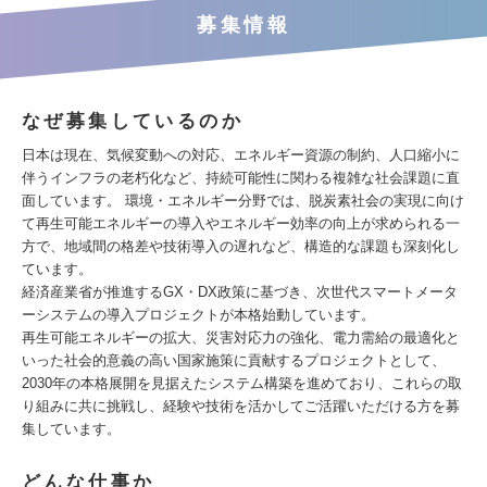
募集情報
なぜ募集しているのか
日本は現在、気候変動への対応、エネルギー資源の制約、人口縮小に
伴うインフラの老朽化など、持続可能性に関わる複雑な社会課題に直
面しています。 環境・エネルギー分野では、脱炭素社会の実現に向け
て再生可能エネルギーの導入やエネルギー効率の向上が求められる一
方で、地域間の格差や技術導入の遅れなど、構造的な課題も深刻化し
ています。
経済産業省が推進するGX・DX政策に基づき、次世代スマートメータ
ーシステムの導入プロジェクトが本格始動しています。
再生可能エネルギーの拡大、災害対応力の強化、電力需給の最適化と
いった社会的意義の高い国家施策に貢献するプロジェクトとして、
2030年の本格展開を見据えたシステム構築を進めており、これらの取
り組みに共に挑戦し、経験や技術を活かしてご活躍いただける方を募
集しています。
どんな仕事か