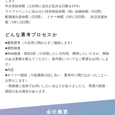
じます
年次有給休暇（入社時に会社が定める日数を付与）
ライフイベントに合わせた特別有給休暇（例）結婚休暇（5日間）、
配偶者出産休暇（2日間）、ドナー休暇（1年に5日間）、妊活支援休
暇（1年に5日間）
どんな選考プロセスか
■書類選考（※合否に関わらずご連絡します）
■適性検査
■Web面接：原則1回（※目指したい方向性、獲得したいスキル、興味
のある業務を教えてください。条件面についてもご希望をお伺いしま
す）
■内定
■オファー面談（※処遇面の話し合い、選考中に聞けなかったことへ
お答えします）
・面接後に追加でお伺いしたい点などがありましたら、再度の面接・
面談がある場合があります。
会社概要