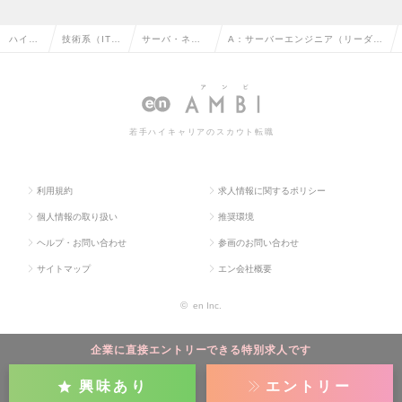
ハイク
技術系（IT・
サーバ・ネッ
A：サーバーエンジニア（リーダー
ラス求
Web・通信
トワークエン
候補）インフラ基盤の設計・構築
人TOP
系）の転職
ジニアの転職
プロジェクトの求人情報
若手ハイキャリアのスカウト転職
利用規約
求人情報に関するポリシー
個人情報の取り扱い
推奨環境
ヘルプ・お問い合わせ
参画のお問い合わせ
サイトマップ
エン会社概要
©
en Inc.
企業に直接エントリーできる特別求人です
興味あり
エントリー