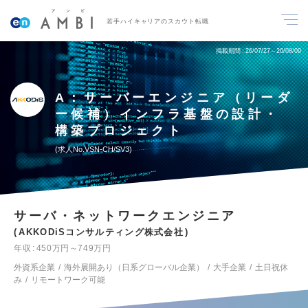
若手ハイキャリアのスカウト転職
掲載期間
26/07/27～26/08/09
A：サーバーエンジニア（リーダ
ー候補）インフラ基盤の設計・
構築プロジェクト
求人No.VSN-CH/SV3
サーバ・ネットワークエンジニア
AKKODiSコンサルティング株式会社
年収
450万円～749万円
外資系企業
海外展開あり（日系グローバル企業）
大手企業
土日祝休
み
リモートワーク可能