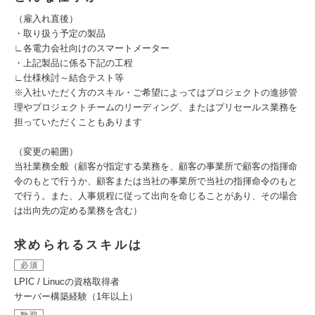
（雇入れ直後）
・取り扱う予定の製品
∟各電力会社向けのスマートメーター
・上記製品に係る下記の工程
∟仕様検討～結合テスト等
※入社いただく方のスキル・ご希望によってはプロジェクトの進捗管
理やプロジェクトチームのリーディング、またはプリセールス業務を
担っていただくこともあります
（変更の範囲）
当社業務全般（顧客が指定する業務を、顧客の事業所で顧客の指揮命
令のもとで行うか、顧客または当社の事業所で当社の指揮命令のもと
で行う。また、人事規程に従って出向を命じることがあり、その場合
は出向先の定める業務を含む）
求められるスキルは
必須
LPIC / Linucの資格取得者
サーバー構築経験（1年以上）