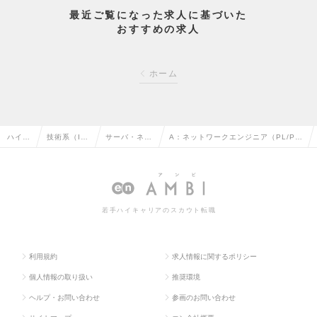
最近ご覧になった求人に基づいた
おすすめの求人
ホーム
ハイク
技術系（I
サーバ・ネッ
A：ネットワークエンジニア（PL/PL
ラス求
T・Web・
トワークエン
候補職）_医療機器等開発プロジェク
人TOP
通信系）の
ジニアの転職
ト＜神奈川県、東京都＞の求人情報
転職
若手ハイキャリアのスカウト転職
利用規約
求人情報に関するポリシー
個人情報の取り扱い
推奨環境
ヘルプ・お問い合わせ
参画のお問い合わせ