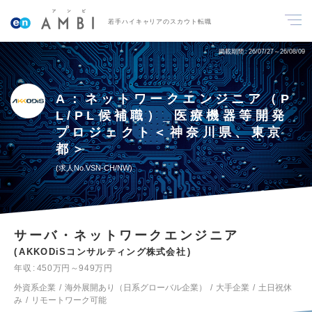
若手ハイキャリアのスカウト転職
掲載期間
26/07/27～26/08/09
A：ネットワークエンジニア（P
L/PL候補職）_医療機器等開発
プロジェクト＜神奈川県、東京
都＞
求人No.VSN-CH/NW
サーバ・ネットワークエンジニア
AKKODiSコンサルティング株式会社
年収
450万円～949万円
外資系企業
海外展開あり（日系グローバル企業）
大手企業
土日祝休
み
リモートワーク可能