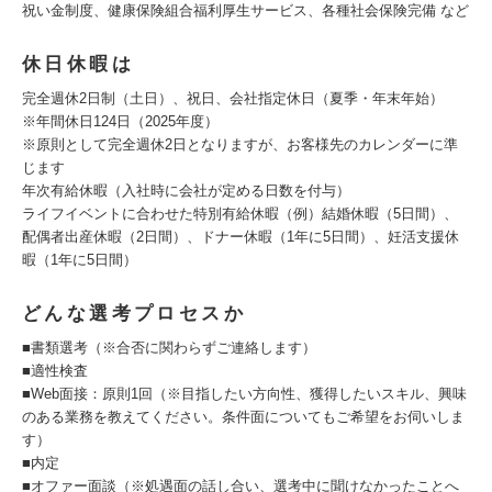
祝い金制度、健康保険組合福利厚生サービス、各種社会保険完備 など
休日休暇は
完全週休2日制（土日）、祝日、会社指定休日（夏季・年末年始）
※年間休日124日（2025年度）
※原則として完全週休2日となりますが、お客様先のカレンダーに準
じます
年次有給休暇（入社時に会社が定める日数を付与）
ライフイベントに合わせた特別有給休暇（例）結婚休暇（5日間）、
配偶者出産休暇（2日間）、ドナー休暇（1年に5日間）、妊活支援休
暇（1年に5日間）
どんな選考プロセスか
■書類選考（※合否に関わらずご連絡します）
■適性検査
■Web面接：原則1回（※目指したい方向性、獲得したいスキル、興味
のある業務を教えてください。条件面についてもご希望をお伺いしま
す）
■内定
■オファー面談（※処遇面の話し合い、選考中に聞けなかったことへ