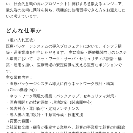
い、社会的意義の高いプロジェクトに挑戦する意欲あるエンジニア、
最先端の技術に興味を持ち、積極的に技術習得できる方をお迎えした
いと考えています。
どんな仕事か
（雇い入れ直後）
医療パッケージシステムの導入プロジェクトにおいて、インフラ構
築・運用業務を担当いただきます。 主に病院・医療機関向けのシステ
ム環境において、ネットワーク・サーバ・セキュリティの設計・構
築・運用を担い、医療現場の安定稼働を支える重要なポジションで
す。
主な業務内容：
・医療パッケージシステム導入に伴うネットワーク設計・構築
（Cisco機器中心）
・ネットワーク環境の構築（バックアップ、セキュリティ対策）
・医療機関との技術調整・現地対応（関東圏中心）
・障害対応・運用保守・定期メンテナンス
・導入後の運用設計・手順書作成・技術支援
（変更の範囲）
当社業務全般（顧客が指定する業務を、顧客の事業所で顧客の指揮命