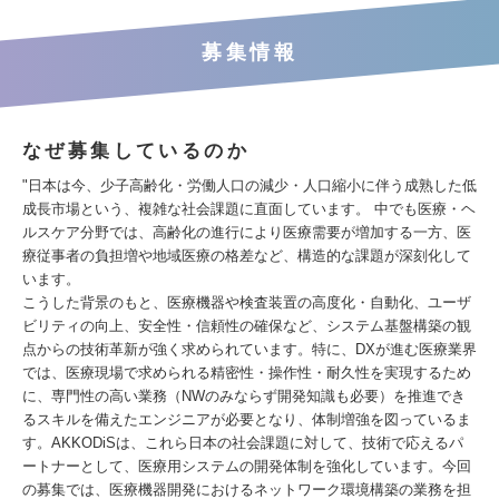
募集情報
なぜ募集しているのか
"日本は今、少子高齢化・労働人口の減少・人口縮小に伴う成熟した低
成長市場という、複雑な社会課題に直面しています。 中でも医療・ヘ
ルスケア分野では、高齢化の進行により医療需要が増加する一方、医
療従事者の負担増や地域医療の格差など、構造的な課題が深刻化して
います。
こうした背景のもと、医療機器や検査装置の高度化・自動化、ユーザ
ビリティの向上、安全性・信頼性の確保など、システム基盤構築の観
点からの技術革新が強く求められています。特に、DXが進む医療業界
では、医療現場で求められる精密性・操作性・耐久性を実現するため
に、専門性の高い業務（NWのみならず開発知識も必要）を推進でき
るスキルを備えたエンジニアが必要となり、体制増強を図っているま
す。AKKODiSは、これら日本の社会課題に対して、技術で応えるパ
ートナーとして、医療用システムの開発体制を強化しています。今回
の募集では、医療機器開発におけるネットワーク環境構築の業務を担