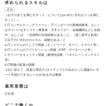
求められるスキルは
必須
（以下の全てを満たす方（２．についてはa~eのいずれか１つを満た
すこと））
1.ITコンサルティングファーム・ ITベンダーでの業務経験者、もしく
はサイバーセキュリティ事業者、大手メーカー、金融機関などに在籍
中、もしくは、一定期間の在籍経験があること。（第二新卒も歓迎）
2.以下のいずれかのスキル・経験があること
a.ITシステムのインフラ関連（ネットワーク、サーバ、クラウド等）
b.ITシステムのアプリケーション関連（ERP、データベース等）
c.サイバーセキュリティ関連（脆弱性診断、ペネトレーションテスト
等）
d.IT関連の監査や調査
上記に加えて、高度な英語力 (ネイティブとの込み入った議論やレポ
ート作成ができるレベル)がある方は優遇。
雇用形態は
正社員
どこで働くか