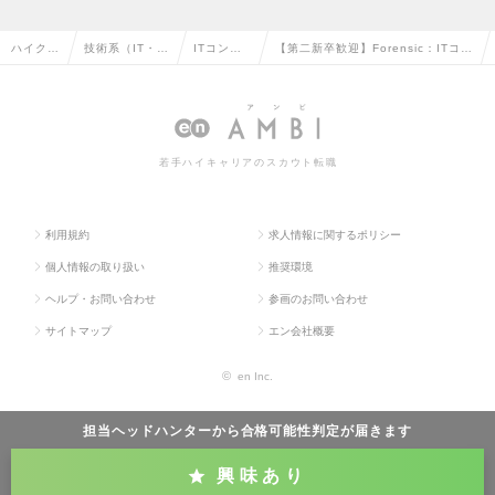
ハイクラ
技術系（IT・W
ITコンサ
【第二新卒歓迎】Forensic：ITコン
ス求人T
eb・通信系）
ルタント
サルタント（リーダー～Mgr候補）
OP
の転職
の転職
の求人情報
若手ハイキャリアのスカウト転職
利用規約
求人情報に関するポリシー
個人情報の取り扱い
推奨環境
ヘルプ・お問い合わせ
参画のお問い合わせ
サイトマップ
エン会社概要
©
en Inc.
担当ヘッドハンターから
合格可能性判定
が届きます
興味あり