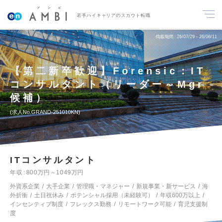
若手ハイキャリアのスカウト転職
掲載期間
26/07/29～26/08/11
【第二新卒歓迎】Forensic：IT
コンサルタント（リーダー～Mgr
候補）
求人No.GRAND-251010KN
ITコンサルタント
年収
800万円～1049万円
外資系企業
大手企業
管理職・マネジャー
新規事業・新サービス
海
外折衝
土日祝休み
ポテンシャル採用（未経験可）
年収600万以上
インセンティブ制度
フレックス勤務
リモートワーク可能
育児支援制
度