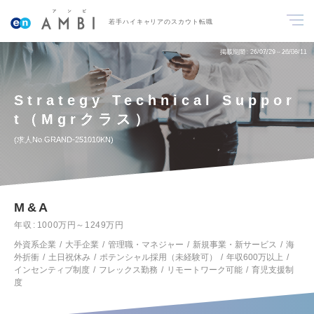
若手ハイキャリアのスカウト転職
掲載期間
26/07/29～26/08/11
Strategy Technical Suppor
t（Mgrクラス）
求人No.GRAND-251010KN
M&A
年収
1000万円～1249万円
外資系企業
大手企業
管理職・マネジャー
新規事業・新サービス
海
外折衝
土日祝休み
ポテンシャル採用（未経験可）
年収600万以上
インセンティブ制度
フレックス勤務
リモートワーク可能
育児支援制
度