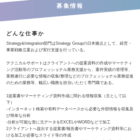
募集情報
どんな仕事か
Strategy&Integration部門はStrategy Groupの日本拠点として、経営・
事業戦略立案および実行支援を行っている。
テクニカルサポートはクライアントへの提案資料の作成やマーケティ
ング活動等のプロフェッショナル業務支援から、案件実績の管理等、
業務遂行に必要な情報の収集/整理などのプロフェッショナル業務促進
のための業務等、幅広い職務を担当いただく専門職である。
1提案書やマーケティング資料作成に関わる情報収集（主として以
下）
-インターネット検索や有料データベースから必要な外部情報を収集及
び簡単な分析
-分析が可能な形に元データをEXCELやWORDなどで加工
2クライアントへ提出する提案書/報告書やマーケティング資料等にお
ける加工が必要なスライド等の作成