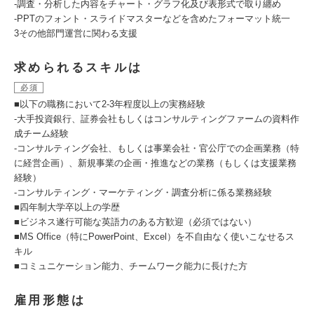
-調査・分析した内容をチャート・グラフ化及び表形式で取り纏め
-PPTのフォント・スライドマスターなどを含めたフォーマット統一
3その他部門運営に関わる支援
求められるスキルは
必須
■以下の職務において2-3年程度以上の実務経験
-大手投資銀行、証券会社もしくはコンサルティングファームの資料作
成チーム経験
-コンサルティング会社、もしくは事業会社・官公庁での企画業務（特
に経営企画）、新規事業の企画・推進などの業務（もしくは支援業務
経験）
-コンサルティング・マーケティング・調査分析に係る業務経験
■四年制大学卒以上の学歴
■ビジネス遂行可能な英語力のある方歓迎（必須ではない）
■MS Office（特にPowerPoint、Excel）を不自由なく使いこなせるス
キル
■コミュニケーション能力、チームワーク能力に長けた方
雇用形態は