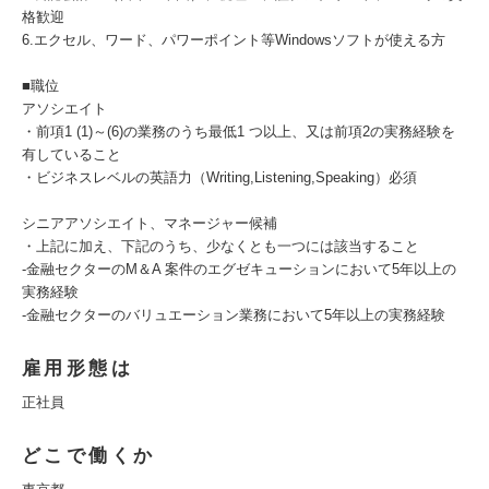
格歓迎
6.エクセル、ワード、パワーポイント等Windowsソフトが使える方
■職位
アソシエイト
・前項1 (1)～(6)の業務のうち最低1 つ以上、又は前項2の実務経験を
有していること
・ビジネスレベルの英語力（Writing,Listening,Speaking）必須
シニアアソシエイト、マネージャー候補
・上記に加え、下記のうち、少なくとも一つには該当すること
‐金融セクターのM＆A 案件のエグゼキューションにおいて5年以上の
実務経験
‐金融セクターのバリュエーション業務において5年以上の実務経験
雇用形態は
正社員
どこで働くか