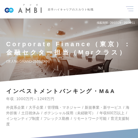
若手ハイキャリアのスカウト転職
掲載期間
26/07/29～26/08/11
Corporate Finance（東京）：
金融セクター担当（Mgrクラス）
求人No.GRAND-251010KN
インベストメントバンキング・M&A
年収
1000万円～1249万円
外資系企業
大手企業
管理職・マネジャー
新規事業・新サービス
海
外折衝
土日祝休み
ポテンシャル採用（未経験可）
年収600万以上
インセンティブ制度
フレックス勤務
リモートワーク可能
育児支援制
度