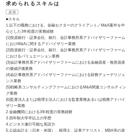
求められるスキルは
必須
■スキル
1.以下の職務における、金融セクターのクライアント／M&A案件を中
心とした3年程度の実務経験
(1)投資銀行・証券会社、銀行、会計事務所系アドバイザリーファーム
におけM&Aに関するアドバイザリー業務
(2)投資銀行・証券会社、銀行、会計事務所系アドバイザリーファーム
におけるバリュエーション業務
(3)会計事務所系アドバイザリーファームにおける金融資産・無形資産
の価値評価業務
(4)会計事務所系アドバイザリーファームにおける財務デューデリジェ
ンス業務
(5)戦略系コンサルティングファームにおけるM&A関連コンサルティン
グ業務
(6)監査法人または税理士法人における監査業務あるいは税務アドバイ
ザリー業務
2.金融機関における3年程度の実務経験
3.四年制大学卒以上の学歴
4.ビジネス遂行可能な英語力
5.公認会計士（日本・米国）、税理士、証券アナリスト、MBA等の資