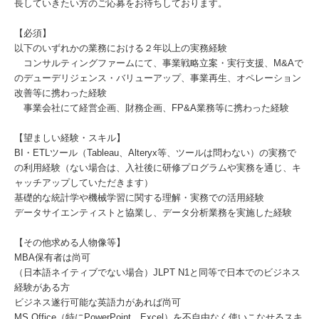
長していきたい方のご応募をお待ちしております。
【必須】
以下のいずれかの業務における２年以上の実務経験
コンサルティングファームにて、事業戦略立案・実行支援、M&Aで
のデューデリジェンス・バリューアップ、事業再生、オペレーション
改善等に携わった経験
事業会社にて経営企画、財務企画、FP&A業務等に携わった経験
【望ましい経験・スキル】
BI・ETLツール（Tableau、Alteryx等、ツールは問わない）の実務で
の利用経験（ない場合は、入社後に研修プログラムや実務を通じ、キ
ャッチアップしていただきます）
基礎的な統計学や機械学習に関する理解・実務での活用経験
データサイエンティストと協業し、データ分析業務を実施した経験
【その他求める人物像等】
MBA保有者は尚可
（日本語ネイティブでない場合）JLPT N1と同等で日本でのビジネス
経験がある方
ビジネス遂行可能な英語力があれば尚可
MS Office（特にPowerPoint、Excel）を不自由なく使いこなせるスキ