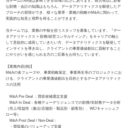
当チームの特徴は参画できる領域の広さにあります。経営視点に必要
な財務・会計の知識はもちろん、データアナリティクスを駆使したア
プローチの習得ができ、様々な業界・業種の戦略やM&Aに関わって、
実践的な知見と視野を得ることができます。
当チームでは、業務の中核を担うスタッフを募集しています。『デー
タアナリティクス × 財務/経営コンサルティング』をキャリアの軸と
して意欲的に成長していきたい方、データアナリティクスを駆使して
インサイトを導き出し、クライアントの事業価値創出に貢献すること
にやりがいを感じられる方のご応募をお待ちしています。
【業務内容(例)】
M&Aの各フェーズや、事業戦略策定、事業再生等のプロジェクトにお
ける、クライアントの事業価値創出を目的とするデータアナリティク
スの活用
M&A Pre Deal ：買収候補選定支援
M&A In Deal：各種デューデリジェンスでの財務/非財務データ分析
（売上/収益性（拠点/店舗別・製品別・顧客別）、WC/キャッシュフ
ロー等）
M&A Post Deal / Non-Deal：
・買収後のバリューアップ支援