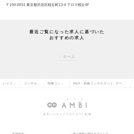
〒150-0031 東京都渋谷区桜丘町13-4 アロマ桜丘4F
最近ご覧になった求人に基づいた
おすすめの求人
ホーム
ハイクラ
コンサルタ
戦略コンサ
M&A・戦略コンサルタント: データ
ス求人T
ント系の転
ルタントの
ストラテジスト（Mgrクラス）の求人
OP
職
転職
情報
若手ハイキャリアのスカウト転職
利用規約
求人情報に関するポリシー