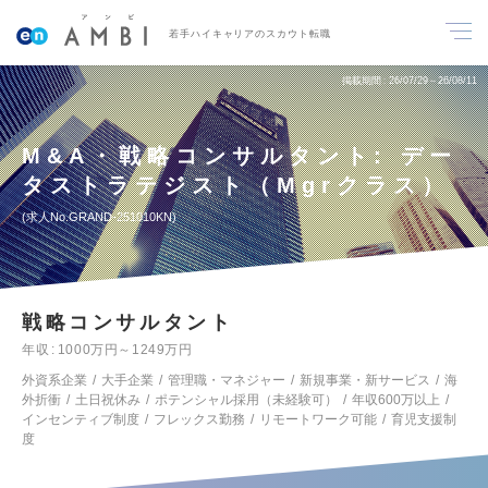
若手ハイキャリアのスカウト転職
掲載期間
26/07/29～26/08/11
M&A・戦略コンサルタント: デー
タストラテジスト（Mgrクラス）
求人No.GRAND-251010KN
戦略コンサルタント
年収
1000万円～1249万円
外資系企業
大手企業
管理職・マネジャー
新規事業・新サービス
海
外折衝
土日祝休み
ポテンシャル採用（未経験可）
年収600万以上
インセンティブ制度
フレックス勤務
リモートワーク可能
育児支援制
度