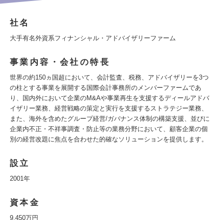
社名
大手有名外資系フィナンシャル・アドバイザリーファーム
事業内容・会社の特長
世界の約150ヵ国超において、会計監査、税務、アドバイザリーを3つ
の柱とする事業を展開する国際会計事務所のメンバーファームであ
り、国内外において企業のM&Aや事業再生を支援するディールアドバ
イザリー業務、経営戦略の策定と実行を支援するストラテジー業務、
また、海外を含めたグループ経営/ガバナンス体制の構築支援、並びに
企業内不正・不祥事調査・防止等の業務分野において、顧客企業の個
別の経営改題に焦点を合わせた的確なソリューションを提供します。
設立
2001年
資本金
9,450万円