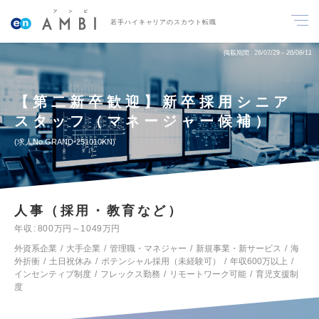
若手ハイキャリアのスカウト転職
掲載期間
26/07/29～26/08/11
【第二新卒歓迎】新卒採用シニア
スタッフ（マネージャー候補）
求人No.GRAND-251010KN
人事（採用・教育など）
年収
800万円～1049万円
外資系企業
大手企業
管理職・マネジャー
新規事業・新サービス
海
外折衝
土日祝休み
ポテンシャル採用（未経験可）
年収600万以上
インセンティブ制度
フレックス勤務
リモートワーク可能
育児支援制
度