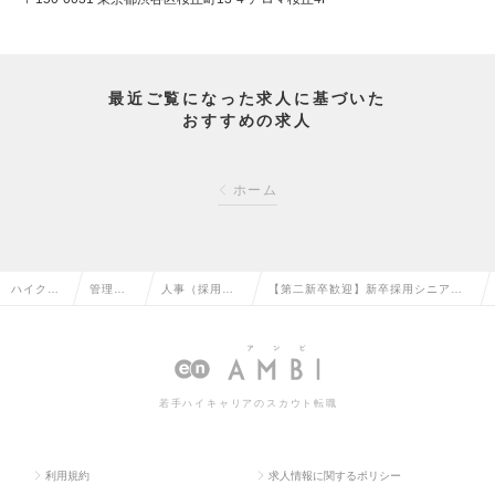
最近ご覧になった求人に基づいた
おすすめの求人
ホーム
ハイクラ
管理部
人事（採用・
【第二新卒歓迎】新卒採用シニアス
ス求人TO
門系の
教育など）の
タッフ（マネージャー候補）の求人
P
転職
転職
情報
若手ハイキャリアのスカウト転職
利用規約
求人情報に関するポリシー