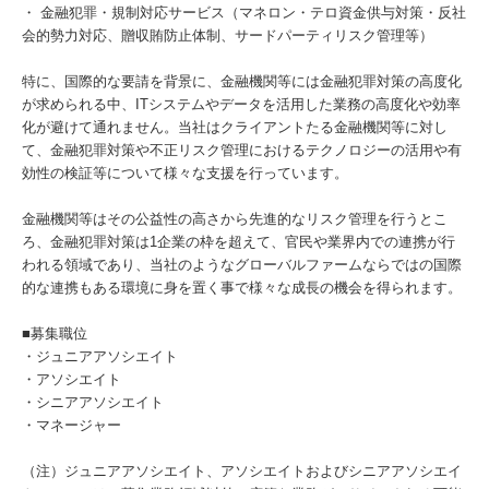
・ 金融犯罪・規制対応サービス（マネロン・テロ資金供与対策・反社
会的勢力対応、贈収賄防止体制、サードパーティリスク管理等）
特に、国際的な要請を背景に、金融機関等には金融犯罪対策の高度化
が求められる中、ITシステムやデータを活用した業務の高度化や効率
化が避けて通れません。当社はクライアントたる金融機関等に対し
て、金融犯罪対策や不正リスク管理におけるテクノロジーの活用や有
効性の検証等について様々な支援を行っています。
金融機関等はその公益性の高さから先進的なリスク管理を行うとこ
ろ、金融犯罪対策は1企業の枠を超えて、官民や業界内での連携が行
われる領域であり、当社のようなグローバルファームならではの国際
的な連携もある環境に身を置く事で様々な成長の機会を得られます。
■募集職位
・ジュニアアソシエイト
・アソシエイト
・シニアアソシエイト
・マネージャー
（注）ジュニアアソシエイト、アソシエイトおよびシニアアソシエイ