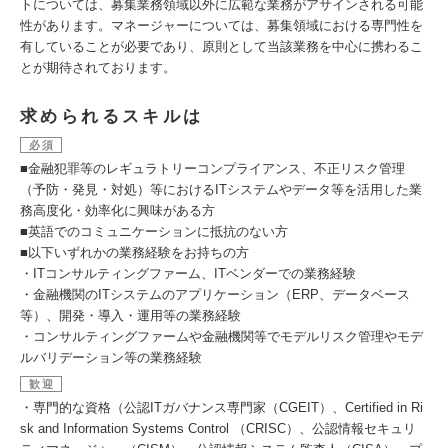
トについては、募集業務領域以外に広範な業務がアサインされる可能
性があります。マネージャーについては、募集領域における専門性を
有していることが必要であり、原則として当該業務を中心に携わるこ
とが期待されております。
求められるスキルは
必須
■金融犯罪等のレギュラトリーコンプライアンス、不正リスク管理
（予防・発見・対処）等におけるITシステムやデータ等を活用した業
務高度化・効率化に興味がある方
■英語でのコミュニケーションに抵抗のない方
■以下いずれかの業務経験をお持ちの方
・ITコンサルティングファーム、ITベンダーでの業務経験
・金融機関のITシステムのアプリケーション（ERP、データベース
等）、開発・導入・運用等の業務経験
・コンサルティングファームや金融機関等でモデルリスク管理やモデ
ルバリデーション等の業務経験
歓迎
・専門的な資格（公認ITガバナンス専門家（CGEIT）、Certified in Ri
sk and Information Systems Control （CRISC）、公認情報セキュリ