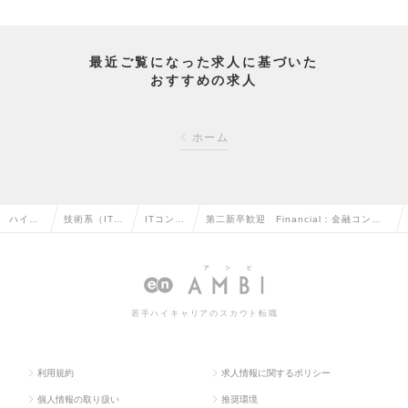
最近ご覧になった求人に基づいた
おすすめの求人
ホーム
ハイク
技術系（IT・
ITコンサ
第二新卒歓迎 Financial：金融コンプ
ラス求
Web・通信
ルタント
ラ・リスク管理ITコンサルタント（リー
人TOP
系）の転職
の転職
ダー～Mgr候補）の求人情報
若手ハイキャリアのスカウト転職
利用規約
求人情報に関するポリシー
個人情報の取り扱い
推奨環境