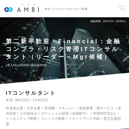
若手ハイキャリアのスカウト転職
掲載期間
26/07/29～26/08/11
第二新卒歓迎 Financial：金融
コンプラ・リスク管理ITコンサル
タント（リーダー～Mgr候補）
求人No.GRAND-251010KN
ITコンサルタント
年収
800万円～1049万円
外資系企業
大手企業
管理職・マネジャー
新規事業・新サービス
海
外折衝
土日祝休み
ポテンシャル採用（未経験可）
年収600万以上
インセンティブ制度
フレックス勤務
リモートワーク可能
育児支援制
度