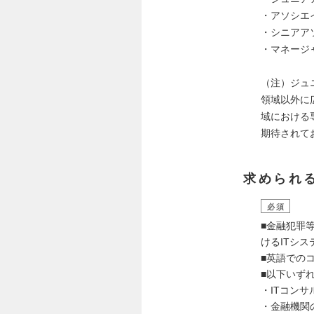
・アソシエ
・シニアア
・マネージ
（注）ジュ
領域以外に
域における
期待されて
求められ
必須
■金融犯罪
けるITシ
■英語での
■以下いず
・ITコン
・金融機関