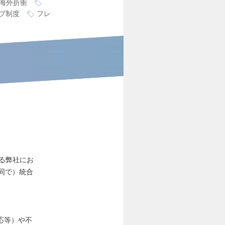
海外折衝
ブ制度
フレ
る弊社にお
同で）統合
応等）や不