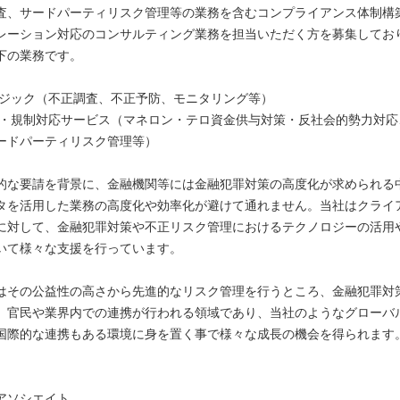
査、サードパーティリスク管理等の業務を含むコンプライアンス体制構
レーション対応のコンサルティング業務を担当いただく方を募集してお
下の業務です。
ンジック（不正調査、不正予防、モニタリング等）
罪・規制対応サービス（マネロン・テロ資金供与対策・反社会的勢力対応
ードパーティリスク管理等）
的な要請を背景に、金融機関等には金融犯罪対策の高度化が求められる中
タを活用した業務の高度化や効率化が避けて通れません。当社はクライ
に対して、金融犯罪対策や不正リスク管理におけるテクノロジーの活用
いて様々な支援を行っています。
はその公益性の高さから先進的なリスク管理を行うところ、金融犯罪対
、官民や業界内での連携が行われる領域であり、当社のようなグローバ
国際的な連携もある環境に身を置く事で様々な成長の機会を得られます
アソシエイト