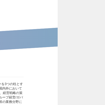
ーを3つの柱とす
国内外において
務、経営戦略の策
ループ経営/ガバ
等の業務分野に