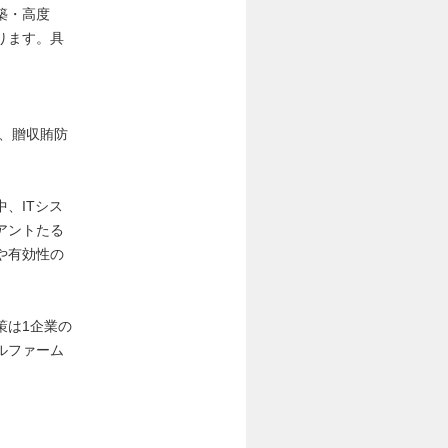
築・高度
ります。具
、贈収賄防
、ITシス
アントたる
や有効性の
策は1企業の
ルファーム
。