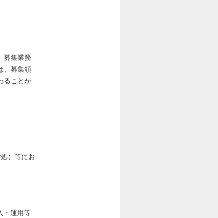
、募集業務
は、募集領
わることが
対処）等にお
入・運用等