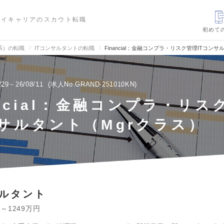
ハイキャリアのスカウト転職
初めて
信系）の転職
ITコンサルタントの転職
Financial：金融コンプラ・リスク管理ITコン
/29～26/08/11
求人No.GRAND-251010KN
ancial：金融コンプラ・リス
サルタント（Mgrクラス）
サルタント
円～1249万円