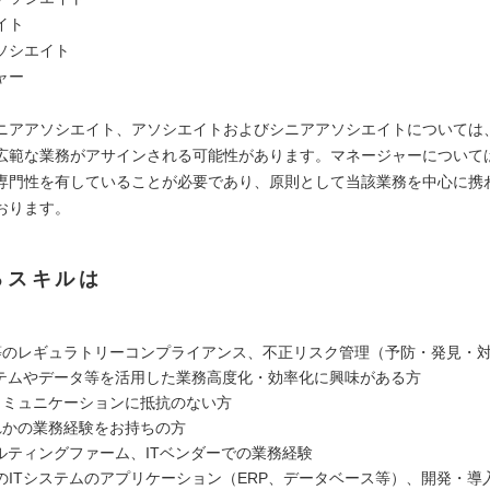
イト
ソシエイト
ャー
ニアアソシエイト、アソシエイトおよびシニアアソシエイトについては
広範な業務がアサインされる可能性があります。マネージャーについて
専門性を有していることが必要であり、原則として当該業務を中心に携
おります。
るスキルは
等のレギュラトリーコンプライアンス、不正リスク管理（予防・発見・
ステムやデータ等を活用した業務高度化・効率化に興味がある方
コミュニケーションに抵抗のない方
れかの業務経験をお持ちの方
サルティングファーム、ITベンダーでの業務経験
のITシステムのアプリケーション（ERP、データベース等）、開発・導