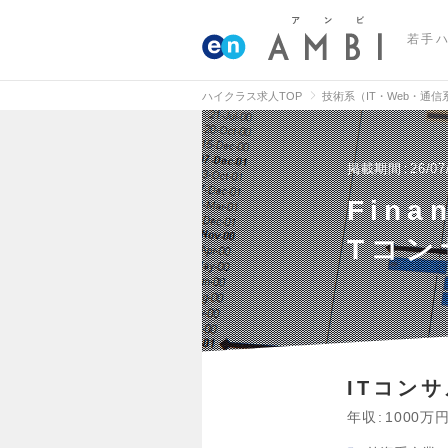
若手
ハイクラス求人TOP
技術系（IT・Web・通
掲載期間
26/07
Fin
Tコン
ITコン
年収
1000万