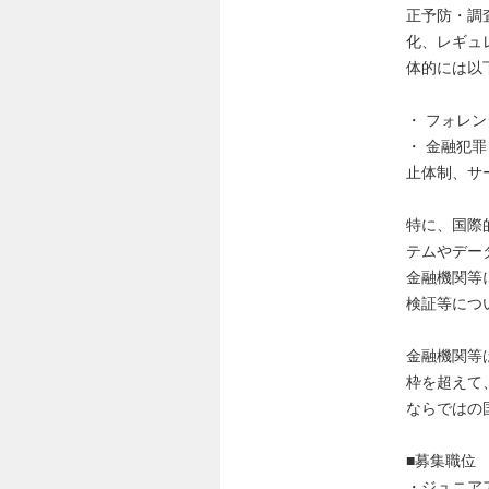
正予防・調
化、レギュ
体的には以
・ フォレ
・ 金融犯
止体制、サ
特に、国際
テムやデー
金融機関等
検証等につ
金融機関等
枠を超えて
ならではの
■募集職位
・ジュニア