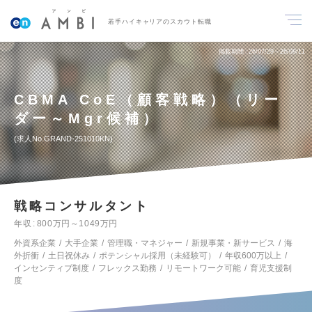
若手ハイキャリアのスカウト転職
掲載期間
26/07/29～26/08/11
CBMA CoE（顧客戦略）（リー
ダー～Mgr候補）
求人No.GRAND-251010KN
戦略コンサルタント
年収
800万円～1049万円
外資系企業
大手企業
管理職・マネジャー
新規事業・新サービス
海
外折衝
土日祝休み
ポテンシャル採用（未経験可）
年収600万以上
インセンティブ制度
フレックス勤務
リモートワーク可能
育児支援制
度