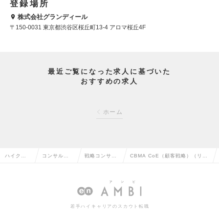
登録場所
株式会社グランディール
〒150-0031 東京都渋谷区桜丘町13-4 アロマ桜丘4F
最近ご覧になった求人に基づいた
おすすめの求人
ホーム
ハイクラス
コンサルタ
戦略コンサル
CBMA CoE（顧客戦略）（リー
求人TOP
ント系の転
タントの転職
ダー～Mgr候補）の求人情報
職
若手ハイキャリアのスカウト転職