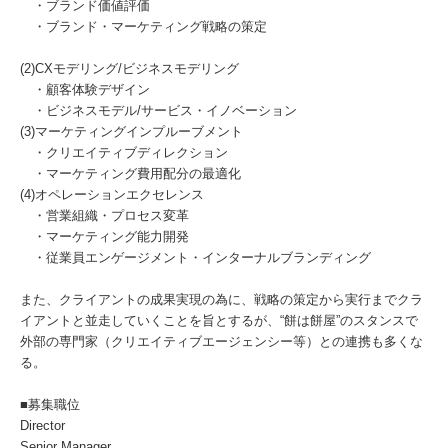
・ブランド価値評価
・ブランド・マーケティング戦略の策定
(2)CXモデリング/ビジネスモデリング
・顧客体験デザイン
・ビジネスモデル/サービス・イノベーション
(3)マーケティングインプルーブメント
・クリエイティブディレクション
・マーケティング費用配分の最適化
(4)オペレーションエクセレンス
・営業組織・プロセス変革
・マーケティング能力開発
・従業員エンゲージメント・インターナルブランディング
また、クライアントの成果実現の為に、戦略の策定から実行までクラ
イアントと並走していくことを旨とするが、“餅は餅屋”のスタンスで
外部の専門家（クリエイティブエージェンシー等）との連携も多くな
る。
■募集職位
Director
Senior Manager