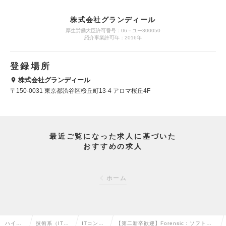
株式会社グランディール
厚生労働大臣許可番号：06－ユー300050
紹介事業許可年：2016年
登録場所
株式会社グランディール
〒150-0031 東京都渋谷区桜丘町13-4 アロマ桜丘4F
最近ご覧になった求人に基づいた
おすすめの求人
ホーム
ハイク
技術系（IT・
ITコンサ
【第二新卒歓迎】Forensic：ソフトウ