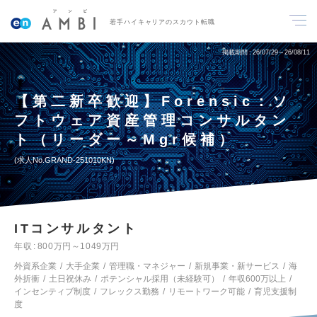
若手ハイキャリアのスカウト転職
掲載期間
26/07/29～26/08/11
【第二新卒歓迎】Forensic：ソ
フトウェア資産管理コンサルタン
ト（リーダー～Mgr候補）
求人No.GRAND-251010KN
ITコンサルタント
年収
800万円～1049万円
外資系企業
大手企業
管理職・マネジャー
新規事業・新サービス
海
外折衝
土日祝休み
ポテンシャル採用（未経験可）
年収600万以上
インセンティブ制度
フレックス勤務
リモートワーク可能
育児支援制
度