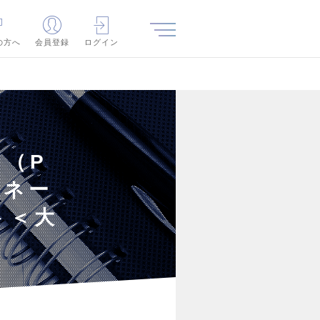
の方へ
会員登録
ログイン
（P
タネー
ト＜大