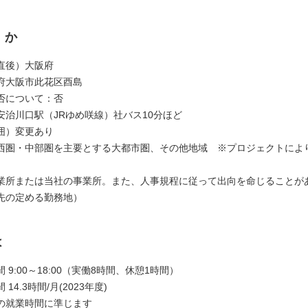
くか
直後）大阪府
府大阪市此花区酉島
否について：否
安治川口駅（JRゆめ咲線）社バス10分ほど
囲）変更あり
西圏・中部圏を主要とする大都市圏、その他地域 ※プロジェクトによ
業所または当社の事業所。また、人事規程に従って出向を命じることが
先の定める勤務地）
は
 9:00～18:00（実働8時間、休憩1時間）
14.3時間/月(2023年度)
の就業時間に準じます