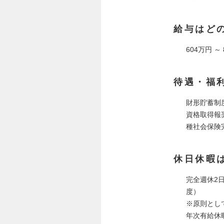
給与はど
604万円 ～
待遇・福
財形貯蓄制
資格取得報
種社会保険
休日休暇
完全週休2
度）
※原則とし
年次有給休