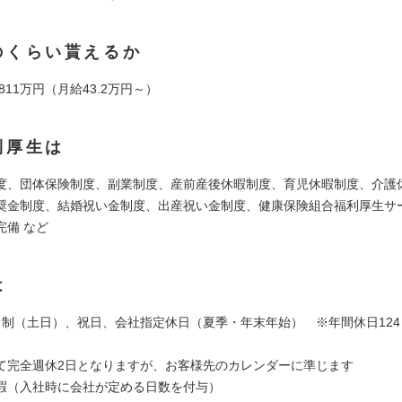
のくらい貰えるか
 811万円（月給43.2万円～）
利厚生は
度、団体保険制度、副業制度、産前産後休暇制度、育児休暇制度、介護
奨金制度、結婚祝い金制度、出産祝い金制度、健康保険組合福利厚生サ
完備 など
は
日制（土日）、祝日、会社指定休日（夏季・年末年始） ※年間休日124日
て完全週休2日となりますが、お客様先のカレンダーに準じます
暇（入社時に会社が定める日数を付与）