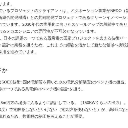
ります。
ているプロジェクトのクライアントは、メタネーション事業がNEDO（
術総合開発機構）との共同開発プロジェクトであるグリーンイノベーシ
れています。2030年代の実用化に向けたスケールアップの段階中であ
わるメカエンジニアの専門性が不可欠となっています。
iSは、日本の課題の一つである脱炭素の国家プロジェクトを支える技術パ
ト設計の業務を担うため、これまでの経験を活かして新たな領域へ挑戦
採用を進めています。
事か
（SOEC技術: 固体電解質を用いた水の電気分解装置)のベンチ機の担当。
態の一つである共電解のベンチ機の設計を担う。
15m四方の場所に入るように設計している。（150KWくらいの出力）。
00度）で電解をしないといけない（電気炉を使わないと）が、高圧にな
壊れるため、共電解の差圧を考えることが重要。