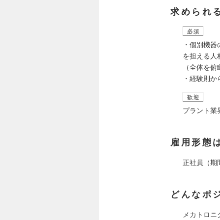
求められ
必須
・個別機器
を担える人
（全体を俯
・経験則か
歓迎
プラント業
雇用形態
正社員（期
どんなポ
メカトロニ