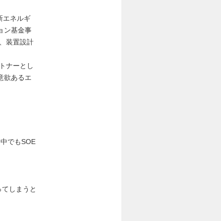
新エネルギ
ョン基金事
り、装置設計
ートナーとし
意欲あるエ
中でもSOE
ってしまうと