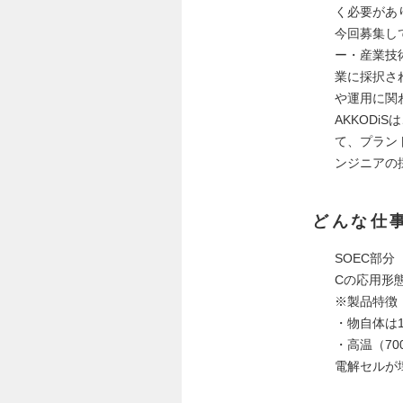
く必要があ
今回募集し
ー・産業技
業に採択さ
や運用に関
AKKOD
て、プラン
ンジニアの
どんな仕
SOEC部分
Cの応用形
※製品特徴
・物自体は
・高温（7
電解セルが