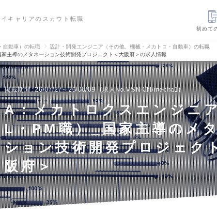
ハイキャリアのスカウト転職
初めて
・自動車）の転職
設計・開発エンジニア（その他、機械・メカトロ・自動車）の転職
_国家主導のメタネーション技術開発プロジェクト＜大阪府＞の求人情報
掲載期間
26/07/27～26/08/09
求人No.VSN-CH/mecha1
A：メカトロクスエンジニア
L・PM職）_国家主導のメ
ション技術開発プロジェク
阪府＞