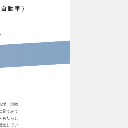
・自動車）
み
市場、国際
に見てみて
をもたらし
促進してい