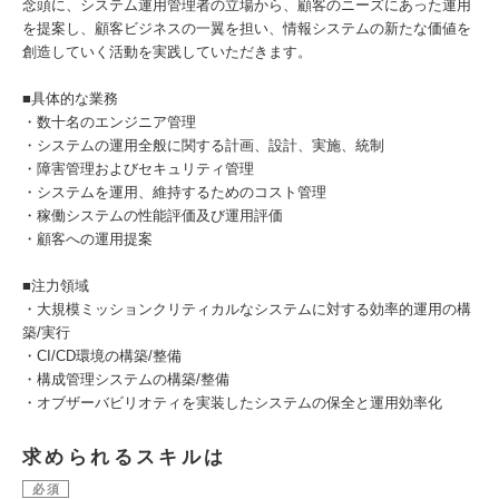
念頭に、システム運用管理者の立場から、顧客のニーズにあった運用
を提案し、顧客ビジネスの一翼を担い、情報システムの新たな価値を
創造していく活動を実践していただきます。
■具体的な業務
・数十名のエンジニア管理
・システムの運用全般に関する計画、設計、実施、統制
・障害管理およびセキュリティ管理
・システムを運用、維持するためのコスト管理
・稼働システムの性能評価及び運用評価
・顧客への運用提案
■注力領域
・大規模ミッションクリティカルなシステムに対する効率的運用の構
築/実行
・CI/CD環境の構築/整備
・構成管理システムの構築/整備
・オブザーバビリオティを実装したシステムの保全と運用効率化
求められるスキルは
必須