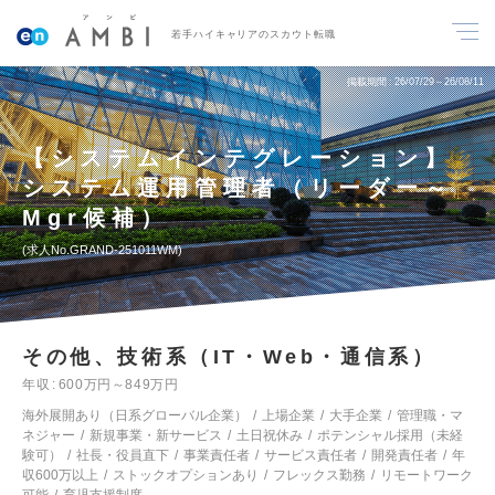
若手ハイキャリアのスカウト転職
掲載期間
26/07/29～26/08/11
【システムインテグレーション】
システム運用管理者（リーダー～
Mgr候補）
求人No.GRAND-251011WM
その他、技術系（IT・Web・通信系）
年収
600万円～849万円
海外展開あり（日系グローバル企業）
上場企業
大手企業
管理職・マ
ネジャー
新規事業・新サービス
土日祝休み
ポテンシャル採用（未経
験可）
社長・役員直下
事業責任者
サービス責任者
開発責任者
年
収600万以上
ストックオプションあり
フレックス勤務
リモートワーク