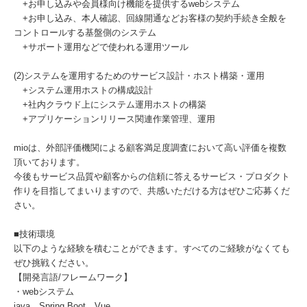
+お申し込みや会員様向け機能を提供するwebシステム
+お申し込み、本人確認、回線開通などお客様の契約手続き全般を
コントロールする基盤側のシステム
+サポート運用などで使われる運用ツール
(2)システムを運用するためのサービス設計・ホスト構築・運用
+システム運用ホストの構成設計
+社内クラウド上にシステム運用ホストの構築
+アプリケーションリリース関連作業管理、運用
mioは、外部評価機関による顧客満足度調査において高い評価を複数
頂いております。
今後もサービス品質や顧客からの信頼に答えるサービス・プロダクト
作りを目指してまいりますので、共感いただける方はぜひご応募くだ
さい。
■技術環境
以下のような経験を積むことができます。すべてのご経験がなくても
ぜひ挑戦ください。
【開発言語/フレームワーク】
・webシステム
java、Spring Boot、Vue