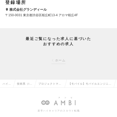
登録場所
株式会社グランディール
〒150-0031 東京都渋谷区桜丘町13-4 アロマ桜丘4F
最近ご覧になった求人に基づいた
おすすめの求人
ホーム
ハイク
技術系（I
プロジェクトマネ
【モバイル】モバイルエンジニア
ラス求
T・Web・
ージャー（Web・
(自社サービスのシステム開
人TO
通信系）の
オープン系）の転
発) （リーダー～Mgr候補）の求
P
転職
職
人情報
若手ハイキャリアのスカウト転職