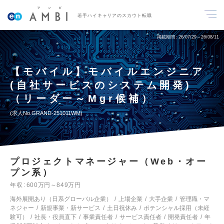
若手ハイキャリアのスカウト転職
掲載期間
26/07/29～26/08/11
【モバイル】モバイルエンジニア
(自社サービスのシステム開発)
（リーダー～Mgr候補）
求人No.GRAND-251011WM
プロジェクトマネージャー（Web・オー
プン系）
年収
600万円～849万円
海外展開あり（日系グローバル企業）
上場企業
大手企業
管理職・マ
ネジャー
新規事業・新サービス
土日祝休み
ポテンシャル採用（未経
験可）
社長・役員直下
事業責任者
サービス責任者
開発責任者
年